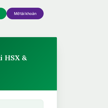
Mở tài khoản
ại HSX &