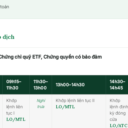
 toán
o dịch
, Chứng chỉ quỹ ETF, Chứng quyền có bảo đảm
09h15–
11h30–
14h30–
13h00–14h30
11h30
13h00
14h45
Khớp
Khớp lệnh liên tục II
Khớp
Nghỉ
lệnh liên
trưa
LO/MTL
lệnh địn
tục I
kỳ đóng
LO/MTL
cửa
LO/ATC