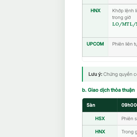
HNX
Khớp lệnh li
trong giờ
LO/MTL/
UPCOM
Phiên liên 
Lưu ý:
Chứng quyền có 
b. Giao dịch thỏa thuận
Sàn
09h00
HSX
Phiên 
HNX
Trong g