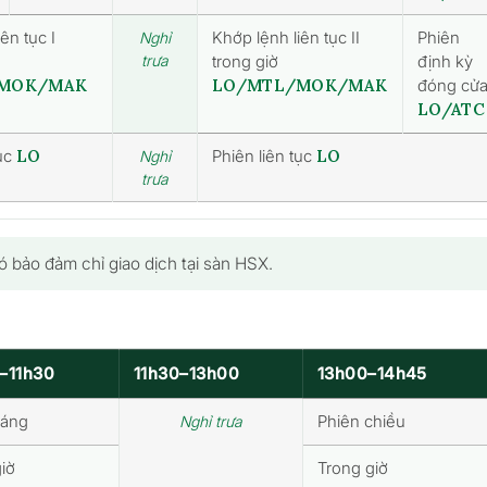
ên tục I
Khớp lệnh liên tục II
Phiên
Nghỉ
trưa
trong giờ
định kỳ
MOK/MAK
LO/MTL/MOK/MAK
đóng cử
LO/ATC
tục
LO
Phiên liên tục
LO
Nghỉ
trưa
bảo đảm chỉ giao dịch tại sàn HSX.
–11h30
11h30–13h00
13h00–14h45
sáng
Phiên chiều
Nghỉ trưa
iờ
Trong giờ