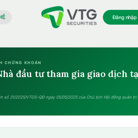
Đăng nhập
HỆ
CH CHỨNG KHOÁN
hà đầu tư tham gia giao dịch t
h số 31/2025/VTGS-QĐ ngày 05/05/2025 của Chủ tịch Hội đồng quản trị