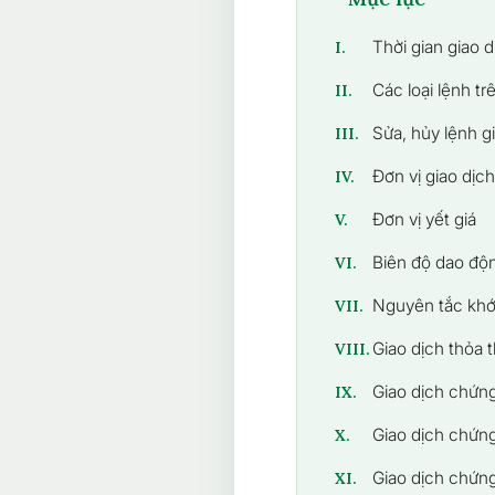
Thời gian giao d
I.
Các loại lệnh tr
II.
Sửa, hủy lệnh g
III.
Đơn vị giao dịch
IV.
Đơn vị yết giá
V.
Biên độ dao độn
VI.
Nguyên tắc khớp
VII.
Giao dịch thỏa 
VIII.
Giao dịch chứng
IX.
Giao dịch chứn
X.
Giao dịch chứng
XI.