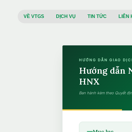
VỀ VTGS
DỊCH VỤ
TIN TỨC
LIÊN 
HƯỚNG DẪN GIAO DỊ
Hướng dẫn N
HNX
Ban hành kèm theo Quyết địn
Mục lục