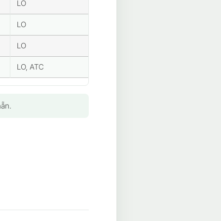
LO
LO
LO
LO, ATC
hẵn.