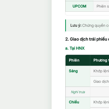
UPCOM
Phiên 
Lưu ý:
Chứng quyền có 
2. Giao dịch trái phiế
a. Tại HNX
Phiên
Phương t
Sáng
Khớp lệnh
Giao dịch
Nghỉ trưa
Chiều
Khớp lệnh