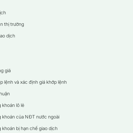
ịch
ên thị trường
iao dịch
g giá
 lệnh và xác định giá khớp lệnh
thuận
 khoán lô lẻ
g khoán của NĐT nước ngoài
 khoán bị hạn chế giao dịch