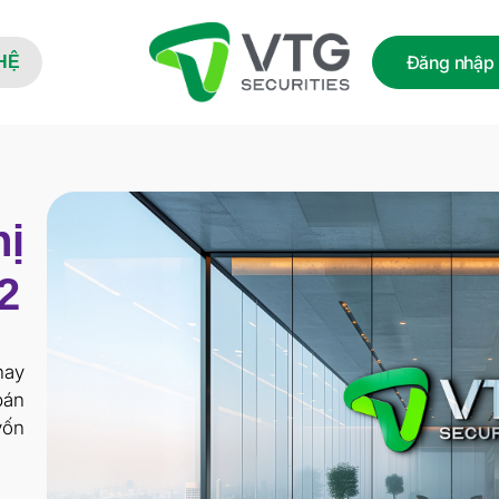
Đăng nhập
HỆ
ị
2
hay
bán
vốn