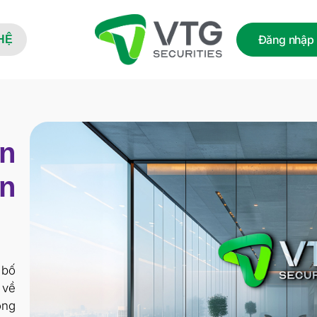
Đăng nhập
HỆ
ến
n
 bố
 về
ông