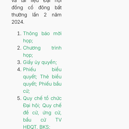
và tài liệu Đại hội
đồng cổ đông bất
thường lần 2 năm
2024.
Thông báo mời
họp;
Chương trình
họp;
Giấy ủy quyền;
Phiếu biểu
quyết; Thẻ biểu
quyết; Phiếu bầu
cử;
Quy chế tổ chức
Đại hội; Quy chế
đề cử, ứng cử,
bầu cử TV
HĐQT, BKS;