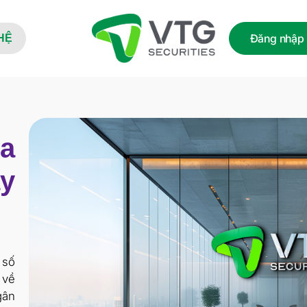
Đăng nhập
HỆ
a
y
số
 về
gân