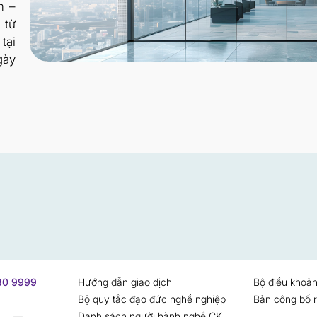
m –
 từ
tại
gày
730 9999
Hướng dẫn giao dịch
Bộ điều khoản
Bộ quy tắc đạo đức nghề nghiệp
Bản công bố r
Danh sách người hành nghề CK