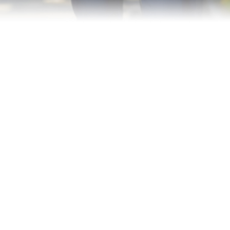
Trụ Sở Chính
172 – 174 đường Ký Con, Phường Bến Thành, Thành phố Hồ
Chí Minh
Chi Nhánh Hà Nội
52 Lê Đại Hành, Phường Hai Bà Trưng, Thành phố Hà Nội
Hotline: (+84) 28 3730 9999
Email: dvkh@vtgs.vn
Hướng dẫn giao dịch
Bộ quy tắc đạo đức nghề nghiệp
Danh sách người hành nghề CK