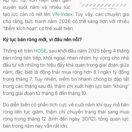
xuyên suốt năm và nhiều lúc
tạo lực cản rõ nét lên
VN-Index
. Tuy vậy, các chuyên gia
cho rằng, bức tranh năm 2026 có thể sáng hơn với nhiều
“điểm kích hoạt” có thể xuất hiện.
Kỷ lục bán ròng mới, vì đâu nên nỗi?
Thống kê trên
HOSE
, sau khởi đầu năm 2025 bằng 4 tháng
bán ròng liên tiếp, khối ngoại nhen nhóm hy vọng cho nhà
đầu tư với những tín hiệu đầy khả quan trong giai đoạn giữa
năm, đặc biệt là động thái mua ròng hơn 8.1 ngàn tỷ đồng
trong tháng 7. Tuy nhiên, niềm tin nhanh chóng bị dập tắt
trong các tháng sau đó, thậm chí xuất hiện lực bán “khủng”
trong giai đoạn từ tháng 8 đến tháng 10.
Dù diễn biến có phần tích cực về cuối năm khi quy mô bán
ròng liên tục giảm, thậm chí chuyển trạng thái sang mua
ròng trong tháng 12 (tính đến ngày 30/12), tổng quan lực
bán trong năm nay vẫn rất lớn.