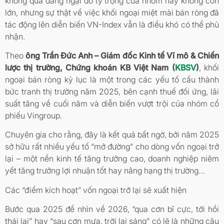
không quá đáng ngại do tỷ trọng của nhóm này không còn
lớn, nhưng sự thật về việc khối ngoại miệt mài bán ròng đã
tác động lên diễn biến VN-Index vẫn là điều khó có thể phủ
nhận.
Theo
ông Trần Đức Anh – Giám đốc Kinh tế Vĩ mô & Chiến
lược thị trường, Chứng khoán KB Việt Nam (
KBSV
)
, khối
ngoại bán ròng kỷ lục là một trong các yếu tố cấu thành
bức tranh thị trường năm 2025, bên cạnh thuế đối ứng, lãi
suất tăng về cuối năm và diễn biến vượt trội của nhóm cổ
phiếu Vingroup.
Chuyên gia cho rằng, đây là kết quả bất ngờ, bởi năm 2025
sở hữu rất nhiều yếu tố “mở đường” cho dòng vốn ngoại trở
lại – một nền kinh tế tăng trưởng cao, doanh nghiệp niêm
yết tăng trưởng lợi nhuận tốt hay nâng hạng thị trường…
Các “điểm kích hoạt” vốn ngoại trở lại sẽ xuất hiện
Bước qua 2025 để nhìn về 2026, “qua cơn bĩ cực, tới hồi
thái lai” hay “sau cơn mưa, trời lại sáng” có lẽ là những câu