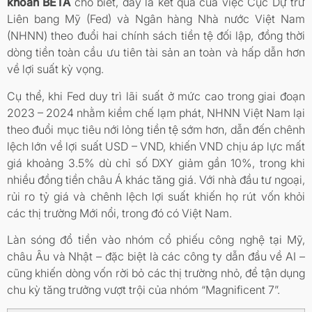
khoán BETA
cho biết, đây là kết quả của việc Cục Dự trữ
Liên bang Mỹ (Fed) và Ngân hàng Nhà nước Việt Nam
(NHNN) theo đuổi hai chính sách tiền tệ đối lập, đồng thời
dòng tiền toàn cầu ưu tiên tài sản an toàn và hấp dẫn hơn
về lợi suất kỳ vọng.
Cụ thể, khi Fed duy trì lãi suất ở mức cao trong giai đoạn
2023 – 2024 nhằm kiềm chế lạm phát, NHNN Việt Nam lại
theo đuổi mục tiêu nới lỏng tiền tệ sớm hơn, dẫn đến chênh
lệch lớn về lợi suất USD – VND, khiến VND chịu áp lực mất
giá khoảng 3.5% dù chỉ số DXY giảm gần 10%, trong khi
nhiều đồng tiền châu Á khác tăng giá. Với nhà đầu tư ngoại,
rủi ro tỷ giá và chênh lệch lợi suất khiến họ rút vốn khỏi
các thị trường Mới nổi, trong đó có Việt Nam.
Làn sóng đổ tiền vào nhóm cổ phiếu công nghệ tại Mỹ,
châu Âu và Nhật – đặc biệt là các công ty dẫn đầu về AI –
cũng khiến dòng vốn rời bỏ các thị trường nhỏ, để tận dụng
chu kỳ tăng trưởng vượt trội của nhóm “Magnificent 7”.