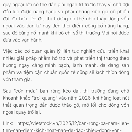
quỹ ngoại lớn có thể dần giải ngân từ trước thay vì chờ đợi
đến lúc được nâng hạng và phải chứng kiến giá cổ phiếu
đắt đỏ hơn. Do đó, thị trường có thể nhìn thấy dòng vốn
ngoại vào dần từ nay đến thời điểm công bố nâng hạng,
sau đó bùng nổ mạnh khi bộ chỉ số thị trường Mới nổi được
đưa vào vận hành.
Việc các cơ quan quản lý liên tục nghiên cứu, triển khai
nhiều giải pháp nhằm hỗ trợ và phát triển thị trường theo
hướng ngày càng minh bạch, lành mạnh, đa dạng sản
phẩm và tiệm cận chuẩn quốc tế cũng sẽ kích thích dòng
vốn tham gia.
Sau “cơn mưa” bán ròng kéo dài, thị trường đang chờ
khoảnh khắc “trời quang” vào năm 2026, khi hàng loạt nút
thắt quan trọng dần được tháo gỡ, mở lối cho dòng vốn
ngoại quay trở lại.
Link: https://vietstock.vn/2025/12/ban-rong-ba-nam-lien-
tiep-can-diem-kich-hoat-nao-de-dao-chieu-dong-von-