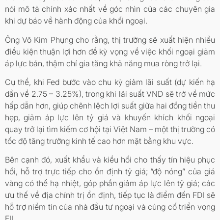
nói mô tả chính xác nhất về góc nhìn của các chuyên gia
khi dự báo về hành động của khối ngoại.
Ông Võ Kim Phụng cho rằng, thị trường sẽ xuất hiện nhiều
điều kiện thuận lợi hơn để kỳ vọng về việc khối ngoại giảm
áp lực bán, thậm chí gia tăng khả năng mua ròng trở lại.
Cụ thể, khi Fed bước vào chu kỳ giảm lãi suất (dự kiến hạ
dần về 2.75 – 3.25%), trong khi lãi suất VND sẽ trở về mức
hấp dẫn hơn, giúp chênh lệch lợi suất giữa hai đồng tiền thu
hẹp, giảm áp lực lên tỷ giá và khuyến khích khối ngoại
quay trở lại tìm kiếm cơ hội tại Việt Nam – một thị trường có
tốc độ tăng trưởng kinh tế cao hơn mặt bằng khu vực.
Bên cạnh đó, xuất khẩu và kiều hối cho thấy tín hiệu phục
hồi, hỗ trợ trực tiếp cho ổn định tỷ giá; “độ nóng” của giá
vàng có thể hạ nhiệt, góp phần giảm áp lực lên tỷ giá; các
ưu thế về địa chính trị ổn định, tiếp tục là điểm đến FDI sẽ
hỗ trợ niềm tin của nhà đầu tư ngoại và củng cố triển vọng
FII.