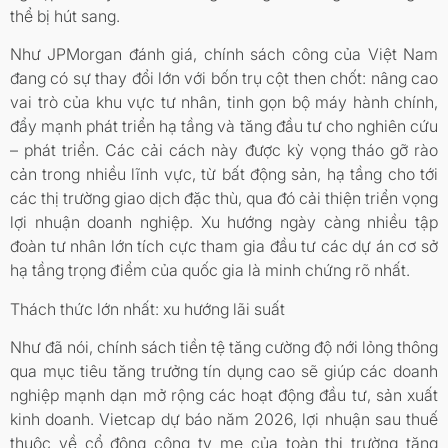
thể bị hút sang.
Như JPMorgan đánh giá, chính sách công của Việt Nam
đang có sự thay đổi lớn với bốn trụ cột then chốt: nâng cao
vai trò của khu vực tư nhân, tinh gọn bộ máy hành chính,
đẩy mạnh phát triển hạ tầng và tăng đầu tư cho nghiên cứu
– phát triển. Các cải cách này được kỳ vọng tháo gỡ rào
cản trong nhiều lĩnh vực, từ bất động sản, hạ tầng cho tới
các thị trường giao dịch đặc thù, qua đó cải thiện triển vọng
lợi nhuận doanh nghiệp. Xu hướng ngày càng nhiều tập
đoàn tư nhân lớn tích cực tham gia đầu tư các dự án cơ sở
hạ tầng trọng điểm của quốc gia là minh chứng rõ nhất.
Thách thức lớn nhất: xu hướng lãi suất
Như đã nói, chính sách tiền tệ tăng cường độ nới lỏng thông
qua mục tiêu tăng trưởng tín dụng cao sẽ giúp các doanh
nghiệp mạnh dạn mở rộng các hoạt động đầu tư, sản xuất
kinh doanh. Vietcap dự báo năm 2026, lợi nhuận sau thuế
thuộc về cổ đông công ty mẹ của toàn thị trường tăng