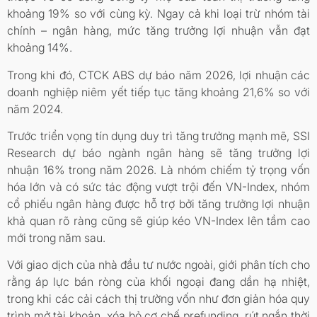
khoảng 19% so với cùng kỳ. Ngay cả khi loại trừ nhóm tài
chính – ngân hàng, mức tăng trưởng lợi nhuận vẫn đạt
khoảng 14%.
Trong khi đó, CTCK ABS dự báo năm 2026, lợi nhuận các
doanh nghiệp niêm yết tiếp tục tăng khoảng 21,6% so với
năm 2024.
Trước triển vọng tín dụng duy trì tăng trưởng mạnh mẽ, SSI
Research dự báo ngành ngân hàng sẽ tăng trưởng lợi
nhuận 16% trong năm 2026. Là nhóm chiếm tỷ trọng vốn
hóa lớn và có sức tác động vượt trội đến VN-Index, nhóm
cổ phiếu ngân hàng được hỗ trợ bởi tăng trưởng lợi nhuận
khả quan rõ ràng cũng sẽ giúp kéo VN-Index lên tầm cao
mới trong năm sau.
Với giao dịch của nhà đầu tư nước ngoài, giới phân tích cho
rằng áp lực bán ròng của khối ngoại đang dần hạ nhiệt,
trong khi các cải cách thị trường vốn như đơn giản hóa quy
trình mở tài khoản, xóa bỏ cơ chế prefunding, rút ngắn thời