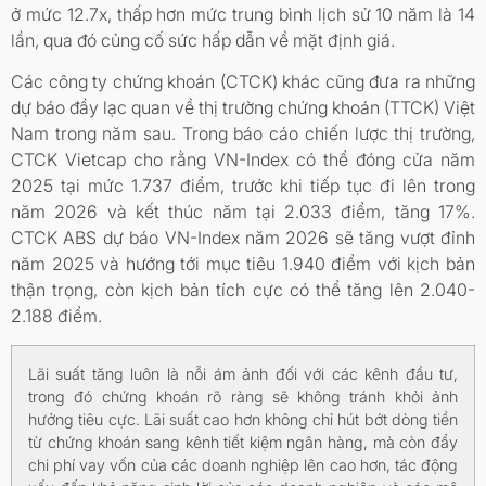
ở mức 12.7x, thấp hơn mức trung bình lịch sử 10 năm là 14
lần, qua đó củng cố sức hấp dẫn về mặt định giá.
Các công ty chứng khoán (CTCK) khác cũng đưa ra những
dự báo đầy lạc quan về thị trường chứng khoán (TTCK) Việt
Nam trong năm sau. Trong báo cáo chiến lược thị trường,
CTCK Vietcap cho rằng VN-Index có thể đóng cửa năm
2025 tại mức 1.737 điểm, trước khi tiếp tục đi lên trong
năm 2026 và kết thúc năm tại 2.033 điểm, tăng 17%.
CTCK ABS dự báo VN-Index năm 2026 sẽ tăng vượt đỉnh
năm 2025 và hướng tới mục tiêu 1.940 điểm với kịch bản
thận trọng, còn kịch bản tích cực có thể tăng lên 2.040-
2.188 điểm.
Lãi suất tăng luôn là nỗi ám ảnh đối với các kênh đầu tư,
trong đó chứng khoán rõ ràng sẽ không tránh khỏi ảnh
hưởng tiêu cực. Lãi suất cao hơn không chỉ hút bớt dòng tiền
từ chứng khoán sang kênh tiết kiệm ngân hàng, mà còn đẩy
chi phí vay vốn của các doanh nghiệp lên cao hơn, tác động