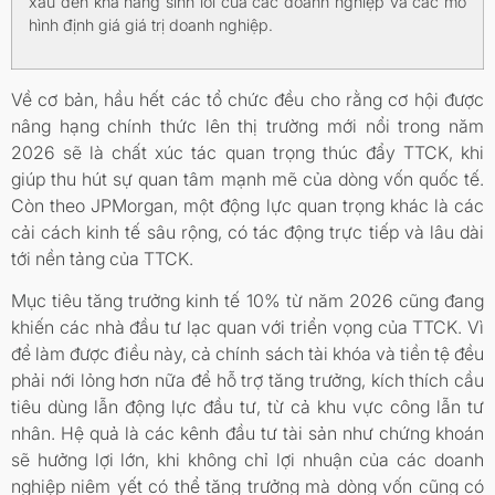
xấu đến khả năng sinh lời của các doanh nghiệp và các mô
hình định giá giá trị doanh nghiệp.
Về cơ bản, hầu hết các tổ chức đều cho rằng cơ hội được
nâng hạng chính thức lên thị trường mới nổi trong năm
2026 sẽ là chất xúc tác quan trọng thúc đẩy TTCK, khi
giúp thu hút sự quan tâm mạnh mẽ của dòng vốn quốc tế.
Còn theo JPMorgan, một động lực quan trọng khác là các
cải cách kinh tế sâu rộng, có tác động trực tiếp và lâu dài
tới nền tảng của TTCK.
Mục tiêu tăng trưởng kinh tế 10% từ năm 2026 cũng đang
khiến các nhà đầu tư lạc quan với triển vọng của TTCK. Vì
để làm được điều này, cả chính sách tài khóa và tiền tệ đều
phải nới lỏng hơn nữa để hỗ trợ tăng trưởng, kích thích cầu
tiêu dùng lẫn động lực đầu tư, từ cả khu vực công lẫn tư
nhân. Hệ quả là các kênh đầu tư tài sản như chứng khoán
sẽ hưởng lợi lớn, khi không chỉ lợi nhuận của các doanh
nghiệp niêm yết có thể tăng trưởng mà dòng vốn cũng có