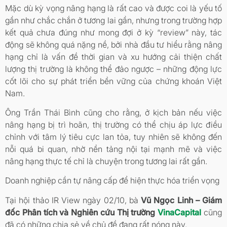
Mặc dù kỳ vọng nâng hạng là rất cao và được coi là yếu tố
gần như chắc chắn ở tương lai gần, nhưng trong trường hợp
kết quả chưa đúng như mong đợi ở kỳ “review” này, tác
động sẽ không quá nặng nề, bởi nhà đầu tư hiểu rằng nâng
hạng chỉ là vấn đề thời gian và xu hướng cải thiện chất
lượng thị trường là không thể đảo ngược – những động lực
cốt lõi cho sự phát triển bền vững của chứng khoán Việt
Nam.
Ông Trần Thái Bình cũng cho rằng, ở kịch bản nếu việc
nâng hạng bị trì hoãn, thị trường có thể chịu áp lực điều
chỉnh với tâm lý tiêu cực lan tỏa, tuy nhiên sẽ không đến
nỗi quá bi quan, nhờ nền tảng nội tại mạnh mẽ và việc
nâng hạng thực tế chỉ là chuyện trong tương lai rất gần.
Doanh nghiệp cần tự nâng cấp để hiện thực hóa triển vọng
Tại hội thảo IR View ngày 02/10, bà
Vũ Ngọc Linh – Giám
đốc Phân tích và Nghiên cứu Thị trường
VinaCapital
cũng
đã có những chia sẻ về chủ đề đang rất nóng này.