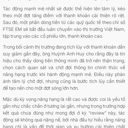
Tác động mạnh mẽ nhất sẽ được thể hiện lên tâm lý, kéo
theo một đợt tăng điểm với thanh khoản cải thiện rõ rệt.
Sau đó, một phần dòng tiền từ các quỹ quốc tế theo chỉ số
FTSE EM sẽ bắt đầu luân chuyển vào thị trường Việt Nam,
tập trung vào các cổ phiếu lớn, thanh khoản cao.
Trong bối cảnh thị trường đang tích lũy với thanh khoản dần
suy giảm gần đây, ông Huỳnh Anh Huy cho rằng đây là tín
hiệu cho thấy dòng tiền thông minh đã trở nên thận trọng,
chọn cách quan sát và chờ đợi thông tin chính thức về
nâng hạng trước khi hành động mạnh mẽ. Điều này phản
ánh tâm lý chờ đợi, nhưng cũng là bước tích lũy cần thiết
để tạo nền cho một đợt sóng lớn hơn.
Mặc dù kỳ vọng nâng hạng là rất cao và được coi là yếu tố
gần như chắc chắn ở tương lai gần, nhưng trong trường hợp
kết quả chưa đúng như mong đợi ở kỳ “review” này, tác
động sẽ không quá nặng nề, bởi nhà đầu tư hiểu rằng nâng
hạng chỉ là vấn đề thời gian và xu hướng cải thiện chất