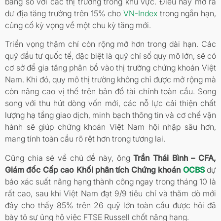
bằng so với các thị trường trong khu vực. Điều này mở ra
dư địa tăng trưởng trên 15% cho
VN-Index
trong ngắn hạn,
củng cố kỳ vọng về một chu kỳ tăng mới.
Triển vọng thậm chí còn rộng mở hơn trong dài hạn. Các
quỹ đầu tư quốc tế, đặc biệt là quỹ chỉ số quy mô lớn, sẽ có
cơ sở để gia tăng phân bổ vào thị trường chứng khoán Việt
Nam. Khi đó, quy mô thị trường không chỉ được mở rộng mà
còn nâng cao vị thế trên bản đồ tài chính toàn cầu. Song
song với thu hút dòng vốn mới, các nỗ lực cải thiện chất
lượng hạ tầng giao dịch, minh bạch thông tin và cơ chế vận
hành sẽ giúp chứng khoán Việt Nam hội nhập sâu hơn,
mang tính toàn cầu rõ rệt hơn trong tương lai.
Cũng chia sẻ về chủ đề này, ông
Trần Thái Bình – CFA,
Giám đốc Cấp cao Khối phân tích Chứng khoán
OCBS
dự
báo xác suất nâng hạng thành công ngay trong tháng 10 là
rất cao, sau khi Việt Nam đạt 9/9 tiêu chí và thăm dò mới
đây cho thấy 85% trên 26 quỹ lớn toàn cầu được hỏi đã
bày tỏ sự ủng hộ việc FTSE Russell chốt nâng hạng.