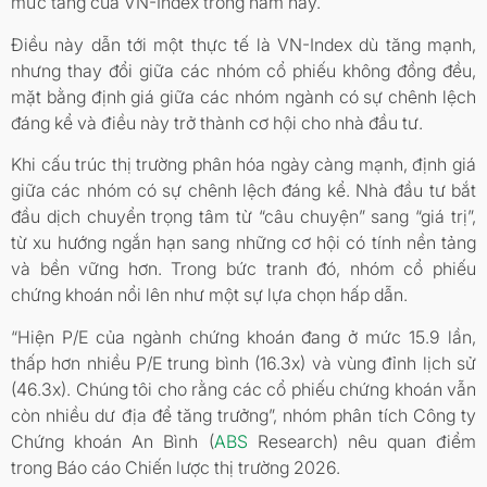
mức tăng của VN-Index trong năm nay.
Điều này dẫn tới một thực tế là VN-Index dù tăng mạnh,
nhưng thay đổi giữa các nhóm cổ phiếu không đồng đều,
mặt bằng định giá giữa các nhóm ngành có sự chênh lệch
đáng kể và điều này trở thành cơ hội cho nhà đầu tư.
Khi cấu trúc thị trường phân hóa ngày càng mạnh, định giá
giữa các nhóm có sự chênh lệch đáng kể. Nhà đầu tư bắt
đầu dịch chuyển trọng tâm từ “câu chuyện” sang “giá trị”,
từ xu hướng ngắn hạn sang những cơ hội có tính nền tảng
và bền vững hơn. Trong bức tranh đó, nhóm cổ phiếu
chứng khoán nổi lên như một sự lựa chọn hấp dẫn.
“Hiện P/E của ngành chứng khoán đang ở mức 15.9 lần,
thấp hơn nhiều P/E trung bình (16.3x) và vùng đỉnh lịch sử
(46.3x). Chúng tôi cho rằng các cổ phiếu chứng khoán vẫn
còn nhiều dư địa để tăng trưởng”, nhóm phân tích Công ty
Chứng khoán An Bình (
ABS
Research) nêu quan điểm
trong Báo cáo Chiến lược thị trường 2026.