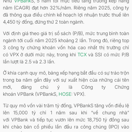
Như
VPBank
S, 5 năm tới mục tiêu tăng trưởng kép hàng
năm (CAGR) đạt hơn 32%/năm. Riêng năm 2025, công ty
đã thông qua điều chỉnh kế hoạch lợi nhuận trước thuế lên
4,450 tỷ đồng, đứng thứ 2 toàn ngành.
Với định giá theo giá trị sổ sách (P/B), mức trung bình toàn
ngành tới cuối năm 2025 khoảng 2 lần. Trong đó, riêng top
3 công ty chứng khoán vốn hóa cao nhất thị trường chỉ
có VPX ở dưới mức này, trong khi
TCX
và SSI có mức P/B
lần lượt là 2.5 và 2.3 lần.
Ở khía cạnh quy mô, bảng xếp hạng bắt đầu có sự tráo trộn
trong ba năm gần đây với sự xuất hiện của những cái tên
mới, đáng chú ý là Công ty Chứng
khoán VPBank (VPBankS,
HOSE
: VPX).
Từ quy mô vốn vài trăm tỷ đồng, VPBankS tăng vốn điều lệ
lên 15,000 tỷ chỉ 1 năm sau khi “về chung nhà”
với VPBank và tiếp tục vươn lên mức 18,750 tỷ đồng sau
khi chào bán cổ phiếu lần đầu ra công chúng (IPO) vào