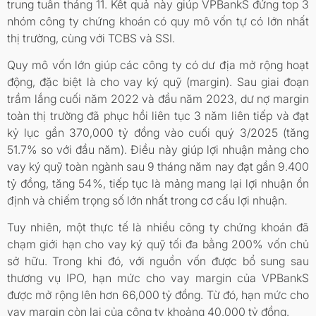
trung tuần tháng 11. Kết quả này giúp VPBankS đứng top 3
nhóm công ty chứng khoán có quy mô vốn tự có lớn nhất
thị trường, cùng với TCBS và SSI.
Quy mô vốn lớn giúp các công ty có dư địa mở rộng hoạt
động, đặc biệt là cho vay ký quỹ (margin). Sau giai đoạn
trầm lắng cuối năm 2022 và đầu năm 2023, dư nợ margin
toàn thị trường đã phục hồi liên tục 3 năm liên tiếp và đạt
kỷ lục gần 370,000 tỷ đồng vào cuối quý 3/2025 (tăng
51.7% so với đầu năm). Điều này giúp lợi nhuận mảng cho
vay ký quỹ toàn ngành sau 9 tháng năm nay đạt gần 9.400
tỷ đồng, tăng 54%, tiếp tục là mảng mang lại lợi nhuận ổn
định và chiếm trọng số lớn nhất trong cơ cấu lợi nhuận.
Tuy nhiên, một thực tế là nhiều công ty chứng khoán đã
chạm giới hạn cho vay ký quỹ tối đa bằng 200% vốn chủ
sở hữu. Trong khi đó, với nguồn vốn được bổ sung sau
thương vụ IPO, hạn mức cho vay margin của VPBankS
được mở rộng lên hơn 66,000 tỷ đồng. Từ đó, hạn mức cho
vay margin còn lại của công ty khoảng 40,000 tỷ đồng.