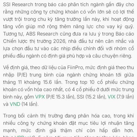
SSI Research trong báo cáo phân tích ngành gần đây cho
rằng những công ty chứng khoán có vốn lớn sẽ có lợi thế
vượt trội trong chu kỳ tăng trưởng lần này, khi hoạt động
tăng vốn giúp mở rộng thêm năng lực cho vay ký quỹ.
Tương tự, ABS Research cũng đưa ra lưu ý trong Báo cáo
Chiến lược thị trường 2026, nhà đầu tư nên cân nhắc và
lựa chọn đầu tư vào các nhịp điều chỉnh đối với nhóm cổ
phiếu đầu ngành có định giá phù hợp và câu chuyện riêng.
Về định giá, theo dữ liệu của FiinPro, mức định giá theo thu
nhập (P/E) trung bình của ngành chứng khoán tới giữa
tháng 11 khoảng 15.6 lần. Trong top 10 cổ phiếu chứng
khoán có vốn hóa cao nhất, có 4 cổ phiếu ở dưới mức trung
bình này, gồm
VPX
(P/E 15.3 lần), SSI (15.2 lần),
VIX
(7.9 lần)
và
VND
(14 lần).
Trong bối cảnh thị trường đang phân hóa cao, trong khi
nhiều công ty chứng khoán đặt mục tiêu lợi nhuận tăng
mạnh, mức định giá thậm chí còn hấp dẫn hơn.