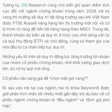
Tương tự,
SSI
Research cũng cho biết giữ quan điểm tích
cực đối với ngành chứng khoán trong năm 2026 với kỳ
vọng thị trường sẽ duy trì đà tăng trưởng sau khi Việt Nam
được FTSE Russell nâng hạng lên thị trường mới nổi và có
lộ trình rõ ràng để tiến tới nâng hạng theo MSCI. Trong đó,
thanh khoản dự kiến sẽ duy trì ở mức cao nhờ dòng vốn từ
cả quỹ thụ động (ETF) và chủ động, cùng sự tham gia của
nhà đầu tư cá nhân tiếp tục duy trì.
Những yếu tố trên sẽ duy trì động lực tăng trưởng lợi nhuận
của nhóm cổ phiếu chứng khoán, nhờ khối lượng giao dịch
lớn, dư nợ ký quỹ mở rộng.
Cổ phiếu nào sáng giá để “chọn mặt gửi vàng”?
Đi sâu vào nội tại của ngành, hai từ khóa (keyword) được
giới phân tích nhắc tới nhiều nhất gần đây khi dự báo về cổ
phiếu ngành chứng khoán là “đầu ngành” và “định giá phù
hợp”.