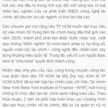
hút các nhà đầu tư trong lĩnh vực đổi mới sáng tạo, trí tuệ
nhân tạo, nghiên cứu và phát triển (R&D), công nghệ tài
chính, dữ liệu lớn và các ngành có tính lan tỏa cao.
Các chuyên gia cho rằng nếu TP HCM muốn đạt mục tiêu
lọt vào nhóm 50 trung tâm tài chính hàng đầu thế giới vào
năm 2035, thành phố phải tạo được bước nhảy vọt, vượt
qua những “điểm nghẽn” từ minh bạch pháp lý, hạ tầng số,
nguồn nhân lực tài chính – công nghệ đến chiến lược xây
dựng thương hiệu quốc tế. Trong đó, yếu tố con người được
xem là “chìa khóa” quyết định thành công.
Nhằm đáp ứng yêu cầu này, cũng trong chuyến công tác
của đoàn lãnh đạo TP HCM tại Mỹ, Đại học Kinh tế TP
HCM (UEH) đã ký kết hợp tác chiến lược với Viện Tài chính
New York (New York Institute of Finance – NYIF), một trong
những tổ chức đào tạo tài chính danh tiếng toàn cầu. Theo
thỏa thuận, 2 bên sẽ phối hợp triển khai các chương trình
đào tạo thực chiến về tài chính, đầu tư và quản trị rủi ro