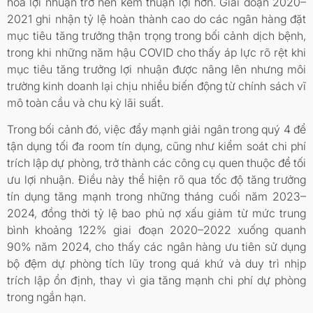
hóa lợi nhuận trở nên kém thuận lợi hơn. Giai đoạn 2020–
2021 ghi nhận tỷ lệ hoàn thành cao do các ngân hàng đặt
mục tiêu tăng trưởng thận trọng trong bối cảnh dịch bệnh,
trong khi những năm hậu COVID cho thấy áp lực rõ rệt khi
mục tiêu tăng trưởng lợi nhuận được nâng lên nhưng môi
trường kinh doanh lại chịu nhiều biến động từ chính sách vĩ
mô toàn cầu và chu kỳ lãi suất.
Trong bối cảnh đó, việc đẩy mạnh giải ngân trong quý 4 để
tận dụng tối đa room tín dụng, cũng như kiểm soát chi phí
trích lập dự phòng, trở thành các công cụ quen thuộc để tối
ưu lợi nhuận. Điều này thể hiện rõ qua tốc độ tăng trưởng
tín dụng tăng mạnh trong những tháng cuối năm 2023–
2024, đồng thời tỷ lệ bao phủ nợ xấu giảm từ mức trung
bình khoảng 122% giai đoạn 2020–2022 xuống quanh
90% năm 2024, cho thấy các ngân hàng ưu tiên sử dụng
bộ đệm dự phòng tích lũy trong quá khứ và duy trì nhịp
trích lập ổn định, thay vì gia tăng mạnh chi phí dự phòng
trong ngắn hạn.