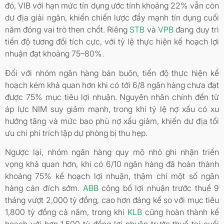
đó, VIB với hạn mức tín dụng ước tính khoảng 22% vẫn còn
dư địa giải ngân, khiến chiến lược đẩy mạnh tín dụng cuối
năm đóng vai trò then chốt. Riêng
STB
và
VPB
đang duy trì
tiến độ tương đối tích cực, với tỷ lệ thực hiện kế hoạch lợi
nhuận đạt khoảng 75–80%.
Đối với nhóm ngân hàng bán buôn, tiến độ thực hiện kế
hoạch kém khả quan hơn khi có tới 6/8 ngân hàng chưa đạt
được 75% mục tiêu lợi nhuận. Nguyên nhân chính đến từ
áp lực NIM suy giảm mạnh, trong khi tỷ lệ nợ xấu có xu
hướng tăng và mức bao phủ nợ xấu giảm, khiến dư địa tối
ưu chi phí trích lập dự phòng bị thu hẹp.
Ngược lại, nhóm ngân hàng quy mô nhỏ ghi nhận triển
vọng khả quan hơn, khi có 6/10 ngân hàng đã hoàn thành
khoảng 75% kế hoạch lợi nhuận, thậm chí một số ngân
hàng cán đích sớm.
ABB
công bố lợi nhuận trước thuế 9
tháng vượt 2,000 tỷ đồng, cao hơn đáng kể so với mục tiêu
1,800 tỷ đồng cả năm, trong khi
KLB
cũng hoàn thành kế
hoạch với hơn 1,500 tỷ đồng lợi nhuận trước thuế tại cuối