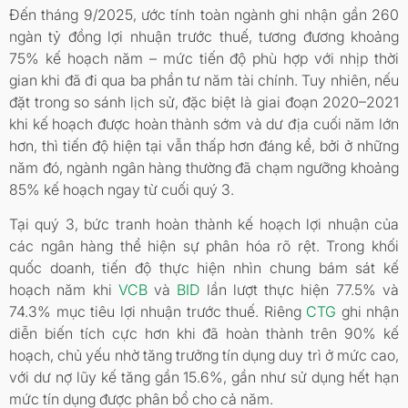
Đến tháng 9/2025, ước tính toàn ngành ghi nhận gần 260
ngàn tỷ đồng lợi nhuận trước thuế, tương đương khoảng
75% kế hoạch năm – mức tiến độ phù hợp với nhịp thời
gian khi đã đi qua ba phần tư năm tài chính. Tuy nhiên, nếu
đặt trong so sánh lịch sử, đặc biệt là giai đoạn 2020–2021
khi kế hoạch được hoàn thành sớm và dư địa cuối năm lớn
hơn, thì tiến độ hiện tại vẫn thấp hơn đáng kể, bởi ở những
năm đó, ngành ngân hàng thường đã chạm ngưỡng khoảng
85% kế hoạch ngay từ cuối quý 3.
Tại quý 3, bức tranh hoàn thành kế hoạch lợi nhuận của
các ngân hàng thể hiện sự phân hóa rõ rệt. Trong khối
quốc doanh, tiến độ thực hiện nhìn chung bám sát kế
hoạch năm khi
VCB
và
BID
lần lượt thực hiện 77.5% và
74.3% mục tiêu lợi nhuận trước thuế. Riêng
CTG
ghi nhận
diễn biến tích cực hơn khi đã hoàn thành trên 90% kế
hoạch, chủ yếu nhờ tăng trưởng tín dụng duy trì ở mức cao,
với dư nợ lũy kế tăng gần 15.6%, gần như sử dụng hết hạn
mức tín dụng được phân bổ cho cả năm.