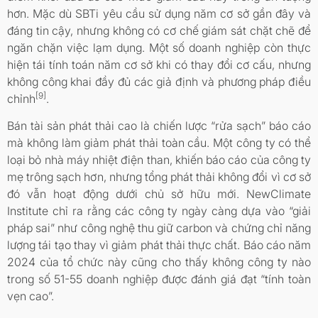
hơn. Mặc dù SBTi yêu cầu sử dụng năm cơ sở gần đây và
đáng tin cậy, nhưng không có cơ chế giám sát chặt chẽ để
ngăn chặn việc lạm dụng. Một số doanh nghiệp còn thực
hiện tái tính toán năm cơ sở khi có thay đổi cơ cấu, nhưng
không công khai đầy đủ các giả định và phương pháp điều
[9]
chỉnh
.
Bán tài sản phát thải cao là chiến lược “rửa sạch” báo cáo
mà không làm giảm phát thải toàn cầu. Một công ty có thể
loại bỏ nhà máy nhiệt điện than, khiến báo cáo của công ty
mẹ trông sạch hơn, nhưng tổng phát thải không đổi vì cơ sở
đó vẫn hoạt động dưới chủ sở hữu mới. NewClimate
Institute chỉ ra rằng các công ty ngày càng dựa vào “giải
pháp sai” như công nghệ thu giữ carbon và chứng chỉ năng
lượng tái tạo thay vì giảm phát thải thực chất. Báo cáo năm
2024 của tổ chức này cũng cho thấy không công ty nào
trong số 51-55 doanh nghiệp được đánh giá đạt “tính toàn
vẹn cao”.