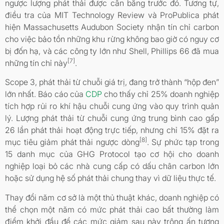
ngược lượng phát thải được cân bằng trước đó. Tương tự,
điều tra của MIT Technology Review và ProPublica phát
hiện Massachusetts Audubon Society nhận tín chỉ carbon
cho việc bảo tồn những khu rừng không bao giờ có nguy cơ
bị đốn hạ, và các công ty lớn như Shell, Phillips 66 đã mua
[7]
những tín chỉ này
.
Scope 3, phát thải từ chuỗi giá trị, đang trở thành “hộp đen”
lớn nhất. Báo cáo của
CDP
cho thấy chỉ 25% doanh nghiệp
tích hợp rủi ro khí hậu chuỗi cung ứng vào quy trình quản
lý. Lượng phát thải từ chuỗi cung ứng trung bình cao gấp
26 lần phát thải hoạt động trực tiếp, nhưng chỉ 15% đặt ra
[8]
mục tiêu giảm phát thải ngược dòng
. Sự phức tạp trong
15 danh mục của GHG Protocol tạo cơ hội cho doanh
nghiệp loại bỏ các nhà cung cấp có dấu chân carbon lớn
hoặc sử dụng hệ số phát thải chung thay vì dữ liệu thực tế.
Thay đổi năm cơ sở là một thủ thuật khác, doanh nghiệp có
thể chọn một năm có mức phát thải cao bất thường làm
điểm khởi đầu để các mức giảm sau này trông ấn tượng