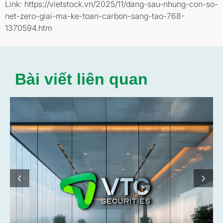
Link: https://vietstock.vn/2025/11/dang-sau-nhung-con-so-
net-zero-giai-ma-ke-toan-carbon-sang-tao-768-
1370594.htm
Bài viết liên quan
‹
›