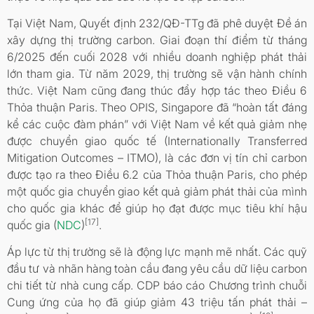
Tại Việt Nam, Quyết định 232/QĐ-TTg đã phê duyệt Đề án
xây dựng thị trường carbon. Giai đoạn thí điểm từ tháng
6/2025 đến cuối 2028 với nhiều doanh nghiệp phát thải
lớn tham gia. Từ năm 2029, thị trường sẽ vận hành chính
thức. Việt Nam cũng đang thúc đẩy hợp tác theo Điều 6
Thỏa thuận Paris. Theo OPIS, Singapore đã “hoàn tất đáng
kể các cuộc đàm phán” với Việt Nam về kết quả giảm nhẹ
được chuyển giao quốc tế (Internationally Transferred
Mitigation Outcomes – ITMO), là các đơn vị tín chỉ carbon
được tạo ra theo Điều 6.2 của Thỏa thuận Paris, cho phép
một quốc gia chuyển giao kết quả giảm phát thải của mình
cho quốc gia khác để giúp họ đạt được mục tiêu khí hậu
[17]
quốc gia (
NDC
)
.
Áp lực từ thị trường sẽ là động lực mạnh mẽ nhất. Các quỹ
đầu tư và nhãn hàng toàn cầu đang yêu cầu dữ liệu carbon
chi tiết từ nhà cung cấp. CDP báo cáo Chương trình chuỗi
Cung ứng của họ đã giúp giảm 43 triệu tấn phát thải –