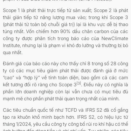
Scope 1 là phát thải trực tiếp từ sản xuất; Scope 2 là phát
thải gián tiếp từ năng lượng mua vào; trong khi Scope 3
(phát thải từ toàn bộ chuỗi giá trị) lại là khu vực dễ bị thao
túng nhất. Vốn chiếm hơn 90% dấu chân carbon của các
công ty được phân tích trong báo cáo của NewClimate
Institute, nhưng lại là phạm vi khó đo lường và thường bị bỏ
qua nhất.
Đánh giá của báo cáo này cho thấy chỉ 8 trong số 28 công
ty có các mục tiêu giảm phát thải được đánh giá ở mức
“cao” và “hợp lý” về tính toàn diện, bao gồm cả các cam
[3]
kết tương đối rõ ràng cho Scope 3
. Điều này có nghĩa là
phần lớn doanh nghiệp còn lại vẫn chưa có mục tiêu đủ
mạnh mẽ cho phần phát thải quan trọng nhất của mình.
Các tiêu chuẩn quốc tế như TCFD và IFRS S2 đã cố gắng
tạo ra khuôn khổ minh bạch hơn. IFRS S2, có hiệu lực từ
tháng 1/2024, yêu cầu công ty công bố rủi ro khí hậu có thể
ảnh hưởng đến dòng tiền và chi phí vốn. Tuy nhiên, các tiêu