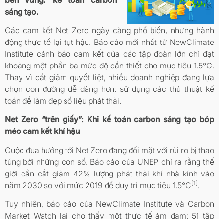
sáng tạo.
Các cam kết Net Zero ngày càng phổ biến, nhưng hành
động thực tế lại tụt hậu. Báo cáo mới nhất từ NewClimate
Institute cảnh báo cam kết của các tập đoàn lớn chỉ đạt
khoảng một phần ba mức độ cần thiết cho mục tiêu 1.5°C.
Thay vì cắt giảm quyết liệt, nhiều doanh nghiệp đang lựa
chọn con đường dễ dàng hơn: sử dụng các thủ thuật kế
toán để làm đẹp số liệu phát thải.
Net Zero “trên giấy”: Khi kế toán carbon sáng tạo bóp
méo cam kết khí hậu
Cuộc đua hướng tới Net Zero đang đối mặt với rủi ro bị thao
túng bởi những con số. Báo cáo của UNEP chỉ ra rằng thế
giới cần cắt giảm 42% lượng phát thải khí nhà kính vào
[1]
năm 2030 so với mức 2019 để duy trì mục tiêu 1.5°C
.
Tuy nhiên, báo cáo của NewClimate Institute và Carbon
Market Watch lại cho thấy một thực tế ảm đạm: 51 tập