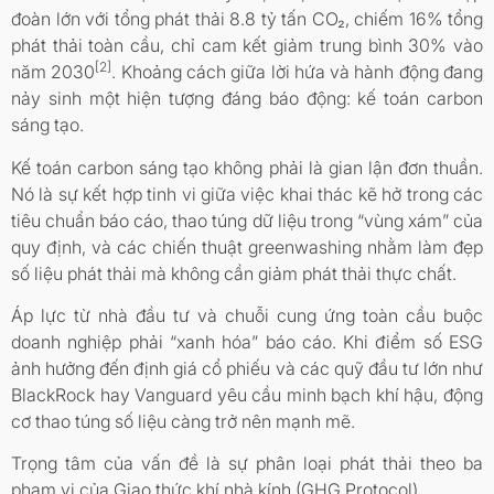
đoàn lớn với tổng phát thải 8.8 tỷ tấn CO₂, chiếm 16% tổng
phát thải toàn cầu, chỉ cam kết giảm trung bình 30% vào
[2]
năm 2030
. Khoảng cách giữa lời hứa và hành động đang
nảy sinh một hiện tượng đáng báo động: kế toán carbon
sáng tạo.
Kế toán carbon sáng tạo không phải là gian lận đơn thuần.
Nó là sự kết hợp tinh vi giữa việc khai thác kẽ hở trong các
tiêu chuẩn báo cáo, thao túng dữ liệu trong “vùng xám” của
quy định, và các chiến thuật greenwashing nhằm làm đẹp
số liệu phát thải mà không cần giảm phát thải thực chất.
Áp lực từ nhà đầu tư và chuỗi cung ứng toàn cầu buộc
doanh nghiệp phải “xanh hóa” báo cáo. Khi điểm số ESG
ảnh hưởng đến định giá cổ phiếu và các quỹ đầu tư lớn như
BlackRock hay Vanguard yêu cầu minh bạch khí hậu, động
cơ thao túng số liệu càng trở nên mạnh mẽ.
Trọng tâm của vấn đề là sự phân loại phát thải theo ba
phạm vi của Giao thức khí nhà kính (GHG Protocol).