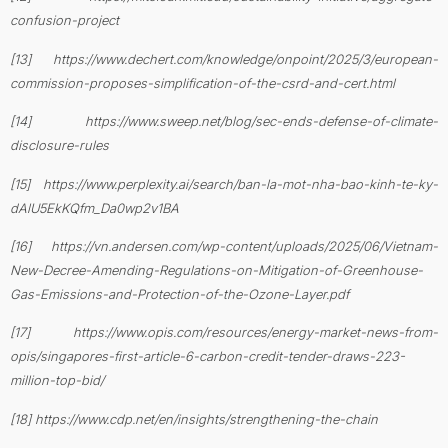
confusion-project
[13] https://www.dechert.com/knowledge/onpoint/2025/3/european-
commission-proposes-simplification-of-the-csrd-and-cert.html
[14] https://www.sweep.net/blog/sec-ends-defense-of-climate-
disclosure-rules
[15] https://www.perplexity.ai/search/ban-la-mot-nha-bao-kinh-te-ky-
dAlU5EkKQfm_Da0wp2v1BA
[16] https://vn.andersen.com/wp-content/uploads/2025/06/Vietnam-
New-Decree-Amending-Regulations-on-Mitigation-of-Greenhouse-
Gas-Emissions-and-Protection-of-the-Ozone-Layer.pdf
[17] https://www.opis.com/resources/energy-market-news-from-
opis/singapores-first-article-6-carbon-credit-tender-draws-223-
million-top-bid/
[18] https://www.cdp.net/en/insights/strengthening-the-chain