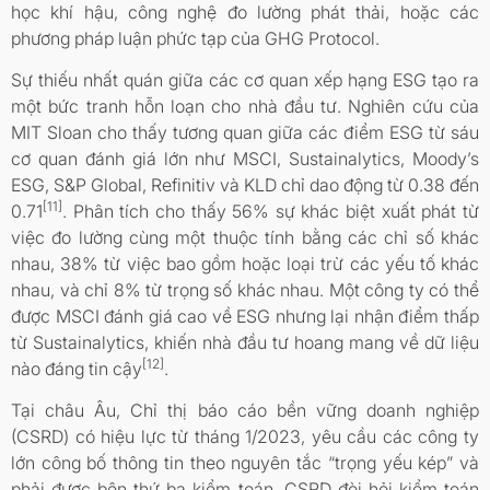
học khí hậu, công nghệ đo lường phát thải, hoặc các
phương pháp luận phức tạp của GHG Protocol.
Sự thiếu nhất quán giữa các cơ quan xếp hạng ESG tạo ra
một bức tranh hỗn loạn cho nhà đầu tư. Nghiên cứu của
MIT Sloan cho thấy tương quan giữa các điểm ESG từ sáu
cơ quan đánh giá lớn như MSCI, Sustainalytics, Moody’s
ESG, S&P Global, Refinitiv và KLD chỉ dao động từ 0.38 đến
[11]
0.71
. Phân tích cho thấy 56% sự khác biệt xuất phát từ
việc đo lường cùng một thuộc tính bằng các chỉ số khác
nhau, 38% từ việc bao gồm hoặc loại trừ các yếu tố khác
nhau, và chỉ 8% từ trọng số khác nhau. Một công ty có thể
được MSCI đánh giá cao về ESG nhưng lại nhận điểm thấp
từ Sustainalytics, khiến nhà đầu tư hoang mang về dữ liệu
[12]
nào đáng tin cậy
.
Tại châu Âu, Chỉ thị báo cáo bền vững doanh nghiệp
(CSRD) có hiệu lực từ tháng 1/2023, yêu cầu các công ty
lớn công bố thông tin theo nguyên tắc “trọng yếu kép” và
phải được bên thứ ba kiểm toán. CSRD đòi hỏi kiểm toán