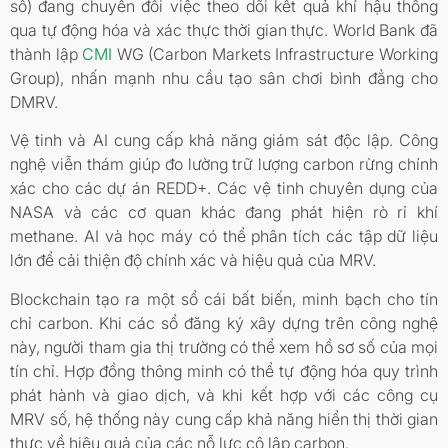
số) đang chuyển đổi việc theo dõi kết quả khí hậu thông
qua tự động hóa và xác thực thời gian thực. World Bank đã
thành lập
CMI
WG (Carbon Markets Infrastructure Working
Group), nhấn mạnh nhu cầu tạo sân chơi bình đẳng cho
DMRV.
Vệ tinh và AI cung cấp khả năng giám sát độc lập. Công
nghệ viễn thám giúp đo lường trữ lượng carbon rừng chính
xác cho các dự án REDD+. Các vệ tinh chuyên dụng của
NASA và các cơ quan khác đang phát hiện rò rỉ khí
methane. AI và học máy có thể phân tích các tập dữ liệu
lớn để cải thiện độ chính xác và hiệu quả của MRV.
Blockchain tạo ra một sổ cái bất biến, minh bạch cho tín
chỉ carbon. Khi các sổ đăng ký xây dựng trên công nghệ
này, người tham gia thị trường có thể xem hồ sơ số của mọi
tín chỉ. Hợp đồng thông minh có thể tự động hóa quy trình
phát hành và giao dịch, và khi kết hợp với các công cụ
MRV số, hệ thống này cung cấp khả năng hiển thị thời gian
thực về hiệu quả của các nỗ lực cô lập carbon.