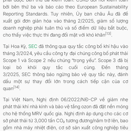
bởi bên thứ ba và báo cáo theo European Sustainability
Reporting Standards. Tuy nhiên, Ủy ban châu Âu đã đề
xuất gói đơn giản hóa vào tháng 2/2025, giảm số lượng
doanh nghiệp phải tuân thủ và số điểm dữ liệu bắt buộc,
[13]
cho thấy việc thực thi đang đối mặt với khó khăn
.
Tại Hoa Kỳ,
SEC
đã thông qua quy tắc công bố khí hậu vào
tháng 3/2024, yêu cầu công ty đại chúng công bố phát thải
Scope 1 và Scope 2 nếu chúng “trọng yếu”. Scope 3 đã bị
loại bỏ khỏi quy tắc cuối cùng. Đến tháng
3/2025, SEC thông báo ngừng bảo vệ quy tắc này, đánh
dấu một sự thay đổi lớn trong cách tiếp cận của cơ
[14]
quan
.
Tại Việt Nam, Nghị định 06/2022/NĐ-CP về giảm nhẹ
phát thải khí nhà kính và bảo vệ tầng ozon đã đặt nền móng
cho hệ thống MRV quốc gia. Nghị định áp dụng cho các cơ
sở phát thải từ 3,000 tấn CO₂ tương đương/năm trở lên, bao
gồm nhà máy nhiệt điện, cơ sở sản xuất công nghiệp tiêu