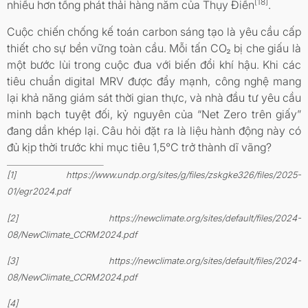
[18]
nhiều hơn tổng phát thải hàng năm của Thụy Điển
.
Cuộc chiến chống kế toán carbon sáng tạo là yêu cầu cấp
thiết cho sự bền vững toàn cầu. Mỗi tấn CO₂ bị che giấu là
một bước lùi trong cuộc đua với biến đổi khí hậu. Khi các
tiêu chuẩn digital MRV được đẩy mạnh, công nghệ mang
lại khả năng giám sát thời gian thực, và nhà đầu tư yêu cầu
minh bạch tuyệt đối, kỷ nguyên của “Net Zero trên giấy”
đang dần khép lại. Câu hỏi đặt ra là liệu hành động này có
đủ kịp thời trước khi mục tiêu 1,5°C trở thành dĩ vãng?
[1] https://www.undp.org/sites/g/files/zskgke326/files/2025-
01/egr2024.pdf
[2] https://newclimate.org/sites/default/files/2024-
08/NewClimate_CCRM2024.pdf
[3] https://newclimate.org/sites/default/files/2024-
08/NewClimate_CCRM2024.pdf
[4]