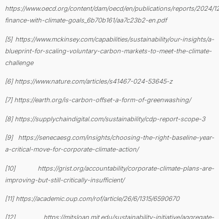
https://www.oecd.org/content/dam/oecd/en/publications/reports/2024/12
finance-with-climate-goals_6b70b161/aa7c23b2-en.pdf
[5] https://www.mckinsey.com/capabilities/sustainability/our-insights/a-
blueprint-for-scaling-voluntary-carbon-markets-to-meet-the-climate-
challenge
[6] https://www.nature.com/articles/s41467-024-53645-z
[7] https://earth.org/is-carbon-offset-a-form-of-greenwashing/
[8] https://supplychaindigital.com/sustainability/cdp-report-scope-3
[9] https://senecaesg.com/insights/choosing-the-right-baseline-year-
a-critical-move-for-corporate-climate-action/
[10] https://grist.org/accountability/corporate-climate-plans-are-
improving-but-still-critically-insufficient/
[11] https://academic.oup.com/rof/article/26/6/1315/6590670
[12] https://mitsloan.mit.edu/sustainability-initiative/aggregate-