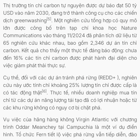
Thị trường tín chỉ carbon tự nguyện được dự báo đạt 50 tỷ
USD vào năm 2030, đang trở thành công cụ cho các chiến
[5]
dịch greenwashing
. Một nghiên cứu tổng hợp có quy mô
lớn được công bố trên tạp chí khoa học Nature
Communications vào tháng 11/2024 đã phân tích dữ liệu từ
65 nghiên cứu khác nhau, bao gồm 2,346 dự án tín chỉ
carbon. Kết quả cho thấy một thực tế đáng báo động: chưa
đến 16% các tín chỉ carbon được phát hành đại diện cho
việc giảm phát thải thực sự.
Cụ thể, đối với các dự án tránh phá rừng (REDD+ ), nghiên
cứu này ước tính chỉ khoảng 25% lượng tín chỉ được cấp là
[6]
có tác động thật
. Thực tế, nhiều doanh nghiệp mua tín
chỉ từ các dự án năng lượng tái tạo đã có lợi nhuận hoặc từ
các khu rừng không có nguy cơ bị chặt phá.
Vụ việc của hãng hàng không Virgin Atlantic với chương
trình Oddar Meanchey tại Campuchia là một ví dụ điển
hình. Tổ chức Fern tiết lộ việc phá rừng vẫn tiếp diễn, đảo