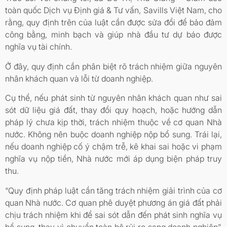
toàn quốc Dịch vụ Định giá & Tư vấn, Savills Việt Nam, cho
rằng, quy định trên của luật cần được sửa đổi để bảo đảm
công bằng, minh bạch và giúp nhà đầu tư dự báo được
nghĩa vụ tài chính.
Ở đây, quy định cần phân biệt rõ trách nhiệm giữa nguyên
nhân khách quan và lỗi từ doanh nghiệp.
Cụ thể, nếu phát sinh từ nguyên nhân khách quan như sai
sót dữ liệu giá đất, thay đổi quy hoạch, hoặc hướng dẫn
pháp lý chưa kịp thời, trách nhiệm thuộc về cơ quan Nhà
nước. Không nên buộc doanh nghiệp nộp bổ sung. Trái lại,
nếu doanh nghiệp cố ý chậm trễ, kê khai sai hoặc vi phạm
nghĩa vụ nộp tiền, Nhà nước mới áp dụng biện pháp truy
thu.
“Quy định pháp luật cần tăng trách nhiệm giải trình của cơ
quan Nhà nước. Cơ quan phê duyệt phương án giá đất phải
chịu trách nhiệm khi để sai sót dẫn đến phát sinh nghĩa vụ
bổ sung, thay vì chuyển toàn bộ rủi ro sang doanh nghiệp”,