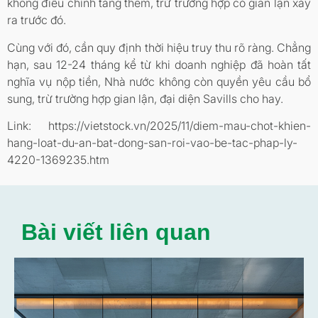
không điều chỉnh tăng thêm, trừ trường hợp có gian lận xảy
ra trước đó.
Cùng với đó, cần quy định thời hiệu truy thu rõ ràng. Chẳng
hạn, sau 12-24 tháng kể từ khi doanh nghiệp đã hoàn tất
nghĩa vụ nộp tiền, Nhà nước không còn quyền yêu cầu bổ
sung, trừ trường hợp gian lận, đại diện Savills cho hay.
Link: https://vietstock.vn/2025/11/diem-mau-chot-khien-
hang-loat-du-an-bat-dong-san-roi-vao-be-tac-phap-ly-
4220-1369235.htm
Bài viết liên quan