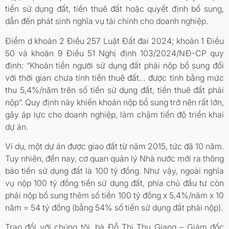
tiền sử dụng đất, tiền thuê đất hoặc quyết định bổ sung,
dẫn đến phát sinh nghĩa vụ tài chính cho doanh nghiệp.
Điểm d khoản 2 Điều 257 Luật Đất đai 2024; khoản 1 Điều
50 và khoản 9 Điều 51 Nghị định 103/2024/NĐ-CP quy
định: “Khoản tiền người sử dụng đất phải nộp bổ sung đối
với thời gian chưa tính tiền thuê đất… được tính bằng mức
thu 5,4%/năm trên số tiền sử dụng đất, tiền thuê đất phải
nộp”. Quy định này khiến khoản nộp bổ sung trở nên rất lớn,
gây áp lực cho doanh nghiệp, làm chậm tiến độ triển khai
dự án.
Ví dụ, một dự án được giao đất từ năm 2015, tức đã 10 năm.
Tuy nhiên, đến nay, cơ quan quản lý Nhà nước mới ra thông
báo tiền sử dụng đất là 100 tỷ đồng. Như vậy, ngoài nghĩa
vụ nộp 100 tỷ đồng tiền sử dụng đất, phía chủ đầu tư còn
phải nộp bổ sung thêm số tiền 100 tỷ đồng x 5,4%/năm x 10
năm = 54 tỷ đồng (bằng 54% số tiền sử dụng đất phải nộp).
Trao đổi với chúng tôi, bà Đỗ Thị Thu Giang – Giám đốc