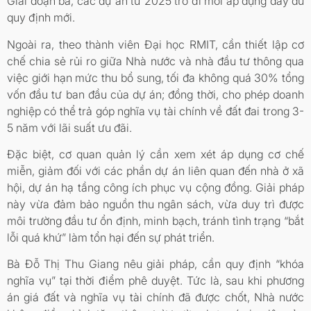
Giai đoạn ba, các dự án từ 2025 trở đi mới áp dụng đầy đủ
quy định mới.
Ngoài ra, theo thành viên Đại học RMIT, cần thiết lập cơ
chế chia sẻ rủi ro giữa Nhà nước và nhà đầu tư thông qua
việc giới hạn mức thu bổ sung, tối đa không quá 30% tổng
vốn đầu tư ban đầu của dự án; đồng thời, cho phép doanh
nghiệp có thể trả góp nghĩa vụ tài chính về đất đai trong 3-
5 năm với lãi suất ưu đãi.
Đặc biệt, cơ quan quản lý cần xem xét áp dụng cơ chế
miễn, giảm đối với các phần dự án liên quan đến nhà ở xã
hội, dự án hạ tầng công ích phục vụ cộng đồng. Giải pháp
này vừa đảm bảo nguồn thu ngân sách, vừa duy trì được
môi trường đầu tư ổn định, minh bạch, tránh tình trạng “bắt
lỗi quá khứ” làm tổn hại đến sự phát triển.
Bà Đỗ Thị Thu Giang nêu giải pháp, cần quy định “khóa
nghĩa vụ” tại thời điểm phê duyệt. Tức là, sau khi phương
án giá đất và nghĩa vụ tài chính đã được chốt, Nhà nước