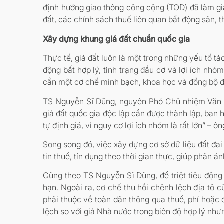
định hướng giao thông công cộng (TOD) đã làm gia
đất, các chính sách thuế liên quan bất động sản, th
Xây dựng khung giá đất chuẩn quốc gia
Thực tế, giá đất luôn là một trong những yếu tố t
động bất hợp lý, tình trạng đầu cơ và lợi ích nh
cần một cơ chế minh bạch, khoa học và đồng bộ để 
TS Nguyễn Sĩ Dũng, nguyên Phó Chủ nhiệm Văn ph
giá đất quốc gia độc lập cần được thành lập, ban 
tự định giá, vì nguy cơ lợi ích nhóm là rất lớn” – 
Song song đó, việc xây dựng cơ sở dữ liệu đất đai
tin thuế, tín dụng theo thời gian thực, giúp phản á
Cũng theo TS Nguyễn Sĩ Dũng, để triệt tiêu động
hạn. Ngoài ra, cơ chế thu hồi chênh lệch địa tô c
phải thuộc về toàn dân thông qua thuế, phí hoặc
lệch so với giá Nhà nước trong biên độ hợp lý như