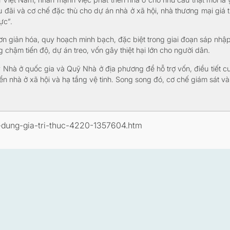
đãi và cơ chế đặc thù cho dự án nhà ở xã hội, nhà thương mại giá tr
ực”.
n giản hóa, quy hoạch minh bạch, đặc biệt trong giai đoạn sáp nhập
g chậm tiến độ, dự án treo, vốn gây thiệt hại lớn cho người dân.
hà ở quốc gia và Quỹ Nhà ở địa phương để hỗ trợ vốn, điều tiết cun
ển nhà ở xã hội và hạ tầng vệ tinh. Song song đó, cơ chế giám sát và 
ve-dung-gia-tri-thuc-4220-1357604.htm