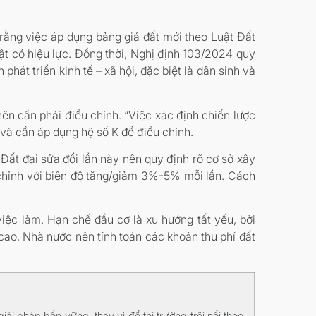
rằng việc áp dụng bảng giá đất mới theo Luật Đất
uật có hiệu lực. Đồng thời, Nghị định 103/2024 quy
át triển kinh tế – xã hội, đặc biệt là dân sinh và
n cần phải điều chỉnh. “Việc xác định chiến lược
h và cần áp dụng hệ số K để điều chỉnh.
t Đất đai sửa đổi lần này nên quy định rõ cơ sở xây
u chỉnh với biên độ tăng/giảm 3%-5% mỗi lần. Cách
việc làm. Hạn chế đầu cơ là xu hướng tất yếu, bởi
 cao, Nhà nước nên tính toán các khoản thu phí đất
ải pháp bền vững, thay vì để thị trường trôi nổi theo