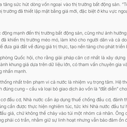
 tăng sức hút dòng vốn ngoại vào thị trường bất động sản. “T
ị trường đã thiết lập mặt bằng giá mới, đặc biệt ở khu vực ngoạ
ác động mạnh đến thị trường bất động sản, cũng như ảnh hưởng t
óm đã khiến thị trường méo mó, làm khó cho người dân và cả d
đưa giá đất về đúng giá trị thực, tạo nền tảng cho phát triển
òng Quốc hội, cho rằng giải pháp căn cơ nhất là xây dựng k
hành khung giá dựa trên dữ liệu lớn, có tham vấn chuyên gia 
ông nhấn mạnh.
 thống nhất trên phạm vi cả nước là nhiệm vụ trọng tâm. Hệ t
nh đúng cung – cầu và loại bỏ giao dịch ảo vốn là “đất diễn” cho
 cơ đầu cơ, Nhà nước cần áp dụng thuế chống đầu cơ, đánh th
ũng cần được thực hiện nghiêm túc, tức khi Nhà nước đầu tư hạ
 đấu giá, chứ không thể chảy vào túi một nhóm cá nhân. Ông 
ng phải có trần, nhằm giữ sự linh hoạt nhưng vẫn bảo đảm ổn đ