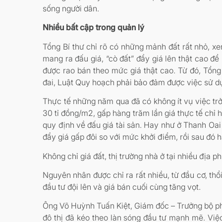
sống người dân.
Nhiều bất cập trong quản lý
Tổng Bí thư chỉ rõ có những mảnh đất rất nhỏ, xe
mang ra đấu giá, “cò đất” đẩy giá lên thật cao đ
được rao bán theo mức giá thật cao. Từ đó, Tổng
đai, Luật Quy hoạch phải bảo đảm được việc sử dụ
Thực tế những năm qua đã có không ít vụ việc trở
30 tỉ đồng/m2, gấp hàng trăm lần giá thực tế chỉ 
quy định về đấu giá tài sản. Hay như ở Thanh Oai (
đẩy giá gấp đôi so với mức khởi điểm, rồi sau đó h
Không chỉ giá đất, thị trường nhà ở tại nhiều địa 
Nguyên nhân được chỉ ra rất nhiều, từ đầu cơ, thổ
đầu tư đội lên và giá bán cuối cùng tăng vọt.
Ông Võ Huỳnh Tuấn Kiệt, Giám đốc – Trưởng bộ ph
đô thị đã kéo theo làn sóng đầu tư mạnh mẽ. Việc 