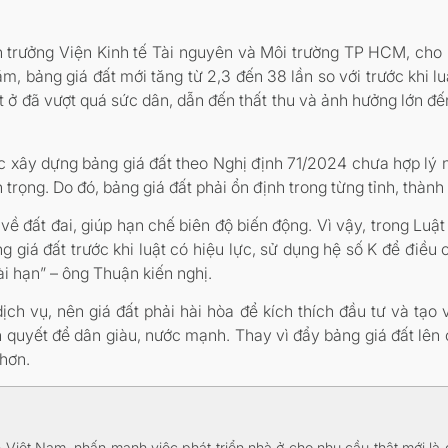
ện trưởng Viện Kinh tế Tài nguyên và Môi trường TP HCM, cho 
m, bảng giá đất mới tăng từ 2,3 đến 38 lần so với trước khi l
 đã vượt quá sức dân, dẫn đến thất thu và ảnh hưởng lớn đến ph
 xây dựng bảng giá đất theo Nghị định 71/2024 chưa hợp lý nê
an trọng. Do đó, bảng giá đất phải ổn định trong từng tỉnh, thàn
về đất đai, giúp hạn chế biên độ biến động. Vì vậy, trong Luậ
g giá đất trước khi luật có hiệu lực, sử dụng hệ số K để điề
ài hạn” – ông Thuận kiến nghị.
ịch vụ, nên giá đất phải hài hòa để kích thích đầu tư và tạo 
ên quyết để dân giàu, nước mạnh. Thay vì đẩy bảng giá đất lên
 hơn.
iệt Nam, nhấn mạnh việc phát triển nhà ở cho nhu cầu thật mới là gi