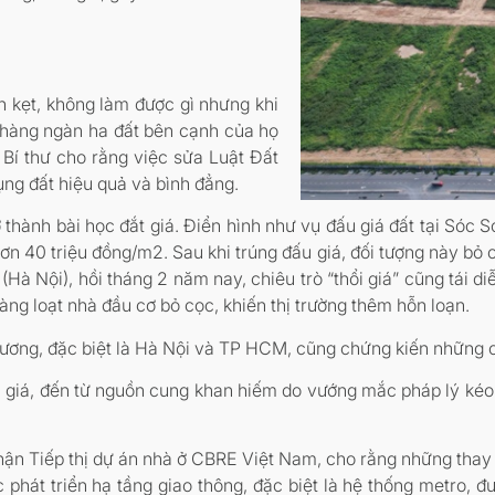
n kẹt, không làm được gì nhưng khi
ể hàng ngàn ha đất bên cạnh của họ
 Bí thư cho rằng việc sửa Luật Đất
ng đất hiệu quả và bình đẳng.
 thành bài học đắt giá. Điển hình như vụ đấu giá đất tại Sóc
hơn 40 triệu đồng/m2. Sau khi trúng đấu giá, đối tượng này bỏ
Hà Nội), hồi tháng 2 năm nay, chiêu trò “thổi giá” cũng tái d
àng loạt nhà đầu cơ bỏ cọc, khiến thị trường thêm hỗn loạn.
phương, đặc biệt là Hà Nội và TP HCM, cũng chứng kiến những cơ
i giá, đến từ nguồn cung khan hiếm do vướng mắc pháp lý kéo 
ận Tiếp thị dự án nhà ở CBRE Việt Nam, cho rằng những thay đ
phát triển hạ tầng giao thông, đặc biệt là hệ thống metro, đ