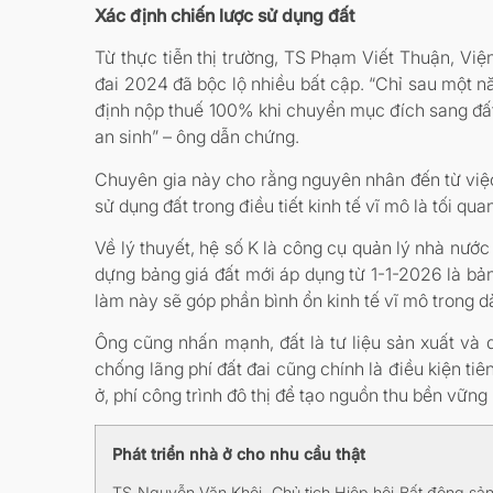
Xác định chiến lược sử dụng đất
Từ thực tiễn thị trường, TS Phạm Viết Thuận, Vi
đai 2024 đã bộc lộ nhiều bất cập. “Chỉ sau một nă
định nộp thuế 100% khi chuyển mục đích sang đất ở
an sinh” – ông dẫn chứng.
Chuyên gia này cho rằng nguyên nhân đến từ việc
sử dụng đất trong điều tiết kinh tế vĩ mô là tối qu
Về lý thuyết, hệ số K là công cụ quản lý nhà nước 
dựng bảng giá đất mới áp dụng từ 1-1-2026 là bản
làm này sẽ góp phần bình ổn kinh tế vĩ mô trong d
Ông cũng nhấn mạnh, đất là tư liệu sản xuất và d
chống lãng phí đất đai cũng chính là điều kiện ti
ở, phí công trình đô thị để tạo nguồn thu bền vững
Phát triển nhà ở cho nhu cầu thật
TS Nguyễn Văn Khôi, Chủ tịch Hiệp hội Bất động sản V