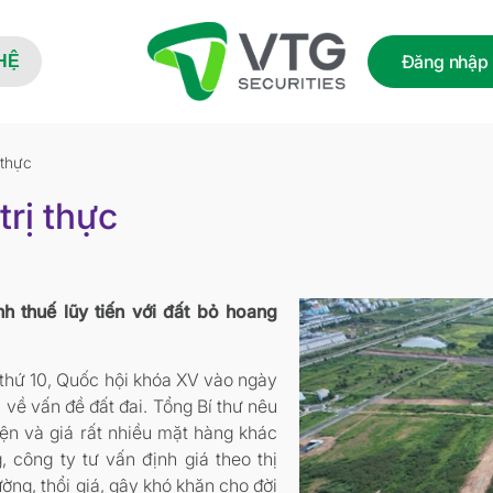
Đăng nhập
HỆ
 thực
trị thực
 thuế lũy tiến với đất bỏ hoang
p thứ 10, Quốc hội khóa XV vào ngày
 về vấn đề đất đai. Tổng Bí thư nêu
iện và giá rất nhiều mặt hàng khác
g, công ty tư vấn định giá theo thị
rường, thổi giá, gây khó khăn cho đời