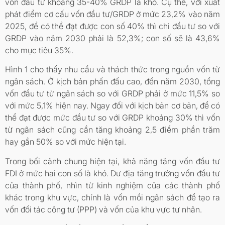
vốn đầu tư khoảng 35-40% GRDP là khó. Cụ thể, với xuất
phát điểm cơ cấu vốn đầu tư/GRDP ở mức 23,2% vào năm
2025, để có thể đạt được con số 40% thì chi đầu tư so với
GRDP vào năm 2030 phải là 52,3%; con số sẽ là 43,6%
cho mục tiêu 35%.
Hình 1 cho thấy nhu cầu và thách thức trong nguồn vốn từ
ngân sách. Ở kịch bản phấn đấu cao, đến năm 2030, tổng
vốn đầu tư từ ngân sách so với GRDP phải ở mức 11,5% so
với mức 5,1% hiện nay. Ngay đối với kịch bản cơ bản, để có
thể đạt được mức đầu tư so với GRDP khoảng 30% thì vốn
từ ngân sách cũng cần tăng khoảng 2,5 điểm phần trăm
hay gần 50% so với mức hiện tại.
Trong bối cảnh chung hiện tại, khả năng tăng vốn đầu tư
FDI ở mức hai con số là khó. Dư địa tăng trưởng vốn đầu tư
của thành phố, nhìn từ kinh nghiệm của các thành phố
khác trong khu vực, chính là vốn mồi ngân sách để tạo ra
vốn đối tác công tư (PPP) và vốn của khu vực tư nhân.