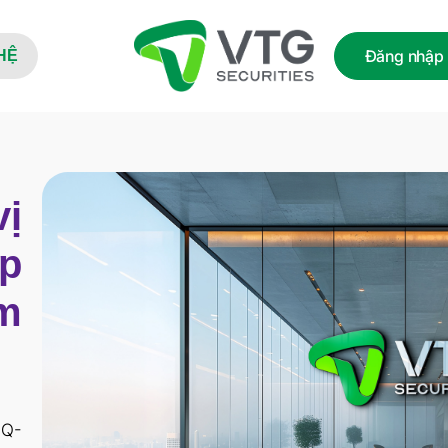
Đăng nhập
HỆ
ị
ập
m
NQ-