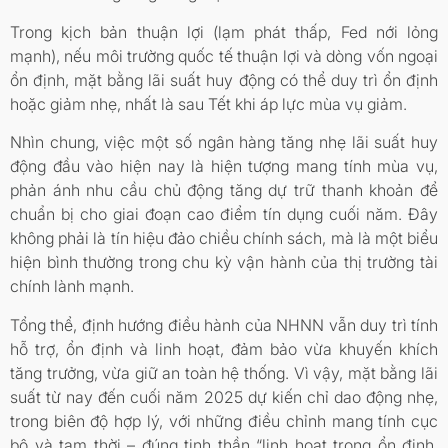
Trong kịch bản thuận lợi (lạm phát thấp, Fed nới lỏng
mạnh), nếu môi trường quốc tế thuận lợi và dòng vốn ngoại
ổn định, mặt bằng lãi suất huy động có thể duy trì ổn định
hoặc giảm nhẹ, nhất là sau Tết khi áp lực mùa vụ giảm.
Nhìn chung, việc một số ngân hàng tăng nhẹ lãi suất huy
động đầu vào hiện nay là hiện tượng mang tính mùa vụ,
phản ánh nhu cầu chủ động tăng dự trữ thanh khoản để
chuẩn bị cho giai đoạn cao điểm tín dụng cuối năm. Đây
không phải là tín hiệu đảo chiều chính sách, mà là một biểu
hiện bình thường trong chu kỳ vận hành của thị trường tài
chính lành mạnh.
Tổng thể, định hướng điều hành của NHNN vẫn duy trì tính
hỗ trợ, ổn định và linh hoạt, đảm bảo vừa khuyến khích
tăng trưởng, vừa giữ an toàn hệ thống. Vì vậy, mặt bằng lãi
suất từ nay đến cuối năm 2025 dự kiến chỉ dao động nhẹ,
trong biên độ hợp lý, với những điều chỉnh mang tính cục
bộ và tạm thời – đúng tinh thần “linh hoạt trong ổn định,