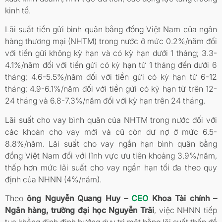
kinh tế.
Lãi suất tiền gửi bình quân bằng đồng Việt Nam của ngân
hàng thương mại (NHTM) trong nước ở mức 0.2%/năm đối
với tiền gửi không kỳ hạn và có kỳ hạn dưới 1 tháng; 3.3-
4.1%/năm đối với tiền gửi có kỳ hạn từ 1 tháng đến dưới 6
tháng; 4.6-5.5%/năm đối với tiền gửi có kỳ hạn từ 6-12
tháng; 4.9-6.1%/năm đối với tiền gửi có kỳ hạn từ trên 12-
24 tháng và 6.8-7.3%/năm đối với kỳ hạn trên 24 tháng.
Lãi suất cho vay bình quân của NHTM trong nước đối với
các khoản cho vay mới và cũ còn dư nợ ở mức 6.5-
8.8%/năm. Lãi suất cho vay ngắn hạn bình quân bằng
đồng Việt Nam đối với lĩnh vực ưu tiên khoảng 3.9%/năm,
thấp hơn mức lãi suất cho vay ngắn hạn tối đa theo quy
định của NHNN (4%/năm).
Theo
ông Nguyễn Quang Huy –
CEO
Khoa Tài chính –
Ngân hàng, trường đại học Nguyễn Trãi
, việc NHNN tiếp
tục khẳng định định hướng duy trì mặt bằng lãi suất thấp để