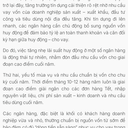
trở lại đây, tăng trưởng tín dụng cải thiện rõ rệt nhờ nhu cầu
vay vốn của doanh nghiệp sản xuất – xuất khẩu, đầu tư
công và tiêu dùng nội địa đều tăng. Khi tín dụng đi lên
nhanh, các ngân hàng cần chủ động bổ sung nguồn vốn
huy động để đảm bảo tỷ lệ an toàn thanh khoản và cân đối
kỳ hạn giữa huy động – cho vay.
Do đó, việc tăng nhẹ lãi suất huy động ở một số ngân hàng
là động thái tự nhiên, nhằm đón đầu nhu cầu vốn cho giai
đoạn cao điểm cuối năm.
Thứ hai, yếu tố mùa vụ và nhu cầu chuẩn bị vốn cho chu
kỳ cuối năm. Thời điểm tháng 10-12 hàng năm luôn là giai
đoạn cao điểm giải ngân cho các đơn hàng Tết, nhập
nguyên vật liệu, chi phí sản xuất – kinh doanh và nhu cầu
tiêu dùng cuối năm.
Các ngân hàng, đặc biệt là khối có khách hàng doanh
nghiệp vừa và nhỏ, thường chuẩn bị nguồn vốn từ sớm để
bảo đảm có đủ “dòng tiền sẵn sàng” phục vụ cho vay trong