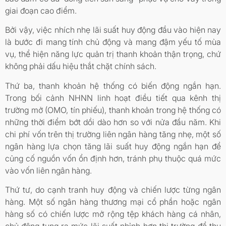
giai đoạn cao điểm.
Bởi vậy, việc nhích nhẹ lãi suất huy động đầu vào hiện nay
là bước đi mang tính chủ động và mang đậm yếu tố mùa
vụ, thể hiện năng lực quản trị thanh khoản thận trọng, chứ
không phải dấu hiệu thắt chặt chính sách.
Thứ ba, thanh khoản hệ thống có biến động ngắn hạn.
Trong bối cảnh NHNN linh hoạt điều tiết qua kênh thị
trường mở (OMO, tín phiếu), thanh khoản trong hệ thống có
những thời điểm bớt dồi dào hơn so với nửa đầu năm. Khi
chi phí vốn trên thị trường liên ngân hàng tăng nhẹ, một số
ngân hàng lựa chọn tăng lãi suất huy động ngắn hạn để
củng cố nguồn vốn ổn định hơn, tránh phụ thuộc quá mức
vào vốn liên ngân hàng.
Thứ tư, do cạnh tranh huy động và chiến lược từng ngân
hàng. Một số ngân hàng thương mại cổ phần hoặc ngân
hàng số có chiến lược mở rộng tệp khách hàng cá nhân,
chủ động tung ra mức lãi suất nhỉnh hơn thị trường để thu