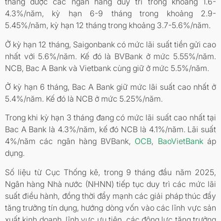
tháng được các ngân hàng duy trì trong khoảng 1.6-
4.3%/năm, kỳ hạn 6-9 tháng trong khoảng 2.9-
5.45%/năm, kỳ hạn 12 tháng trong khoảng 3.7-5.6%/năm.
Ở kỳ hạn 12 tháng, Saigonbank có mức lãi suất tiền gửi cao
nhất với 5.6%/năm. Kế đó là BVBank ở mức 5.55%/năm.
NCB, Bac A Bank và Vietbank cùng giữ ở mức 5.5%/năm.
Ở kỳ hạn 6 tháng, Bac A Bank giữ mức lãi suất cao nhất ở
5.4%/năm. Kế đó là NCB ở mức 5.25%/năm.
Trong khi kỳ hạn 3 tháng đang có mức lãi suất cao nhất tại
Bac A Bank là 4.3%/năm, kế đó NCB là 4.1%/năm. Lãi suất
4%/năm các ngân hàng BVBank,
OCB
,
BaoVietBank
áp
dụng.
Số liệu từ Cục Thống kê, trong 9 tháng đầu năm 2025,
Ngân hàng Nhà nước (NHNN) tiếp tục duy trì các mức lãi
suất điều hành, đồng thời đẩy mạnh các giải pháp thúc đẩy
tăng trưởng tín dụng, hướng dòng vốn vào các lĩnh vực sản
xuất kinh doanh, lĩnh vực ưu tiên, các động lực tăng trưởng