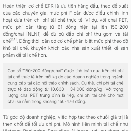
Hoàn thiện cơ chế EPR là ưu tiên hàng đầu, theo đề xuất
của các chuyên gia, mức phí F cần được điều chỉnh linh
hoạt dựa trên chi phí tái chế thực tế. Ví dụ, với chai PET,
mức phí cần tăng từ 61 đồng hiện tại lên 150-200
đồng/chai [NLN1] để đủ bù đắp chi phí thu gom và tái
[15]
chế
. Đồng thời, cần có cơ chế phân biệt mức phí theo độ
khó tái chế, khuyến khích các nhà sản xuất thiết kế sản
phẩm dễ tái chế hơn.
Con số “150-200 đồng/chai” được tính toán dựa trên chi phí
tái chế thực tế trên mỗi kg do các doanh nghiệp trong ngành
cung cấp tại các hội thảo chính sách. Cụ thể, chi phí tái chế
thực tế dao động từ 10.600 – 34.000 đồng/kg. Với trọng
lượng chai PET trung bình là 14g, chi phí tái chế cho một
chai sẽ nằm trong khoảng 150-476 đồng.
Từ góc độ doanh nghiệp, việc hợp tác theo chuỗi giá trị là
then chốt để tối ưu chi phí. Mô hình liên minh tái chế như
Vietnam Packaging Recycling Alliance, với sự tham gia