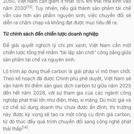
2050, Việt Nam cần giảm ít nhất 15% khí thải nhà kính vào
[13]
năm 2030
. Tuy nhiên, nếu giá thành sản phẩm tái chế
vẫn cao hơn sản phẩm nguyên sinh, việc chuyển đổi sẽ
diễn ra chậm chạp và không đạt được mục tiêu đề ra.
Từ chính sách đến chiến lược doanh nghiệp
Để giải quyết nghịch lý chi phí xanh, Việt Nam cần một
chiến lược tổng thể nhằm “tái lập sân chơi” công bằng giữa
sản phẩm tái chế và nguyên sinh.
Lộ trình áp dụng thuế carbon là giải pháp vĩ mô then chốt.
Theo kế hoạch đã được Chính phủ phê duyệt, Việt Nam sẽ
vận hành thí điểm sàn giao dịch carbon từ giữa năm 2025
đến hết năm 2028, với sự tham gia của các ngành công
nghiệp phát thải lớn như điện, thép, xi măng. Dù mức giá và
cơ chế sử dụng doanh thu chưa được ấn định, thị trường
này được kỳ vọng sẽ tạo ra một công cụ định giá carbon,
từ đó thúc đẩy quá trình chuyển đổi sang công nghệ phát
[14]
thải thấp
.