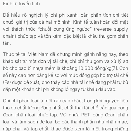
Kinh tế tuyến tính
Để hiểu rõ nghịch lý chi phí xanh, cần phân tích chi tiết
chuỗi giá trị của cả hai mô hình. Kinh tế tuần hoàn đối mặt
với thách thức “chuỗi cung ứng ngược” (reverse supply
chain) phức tạp và tốn kém, đặc biệt là khâu thu gom phân
tán.
Thực tế tại Việt Nam đã chứng minh gánh nặng này, theo
khảo sát từ một đơn vị tái chế, chi phí thu gom và xử lý sơ
bộ cho bao bì nhựa mềm là khoảng 10,600 đồng/kg[7]. Con
số này cao hơn đáng kể so với mức đóng góp hỗ trợ tái chế
(Fs) được đề xuất, cho thấy các nhà tái chế đang phải tự bù
đắp một khoản chi phí khổng lồ ngay từ khâu đầu vào.
Chi phí phân loại là một rào cản khác, trong khi nguyên liệu
thô có chất lượng đồng nhất, chất thải tái chế cần qua công
đoạn phân loại phức tạp. Với nhựa PET, công đoạn phân
loại và làm sạch để loại bỏ các thành phần như nhãn mác,
nắp chai và tạp chất khác được xem là một trong những