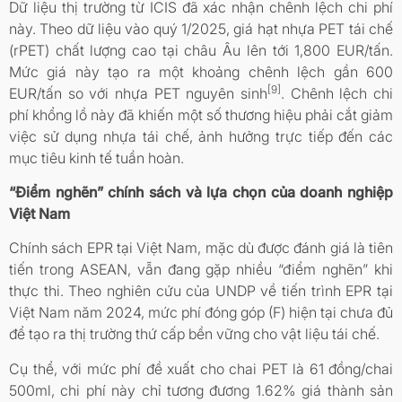
Dữ liệu thị trường từ ICIS đã xác nhận chênh lệch chi phí
này. Theo dữ liệu vào quý 1/2025, giá hạt nhựa PET tái chế
(rPET) chất lượng cao tại châu Âu lên tới 1,800 EUR/tấn.
Mức giá này tạo ra một khoảng chênh lệch gần 600
[9]
EUR/tấn so với nhựa PET nguyên sinh
. Chênh lệch chi
phí khổng lồ này đã khiến một số thương hiệu phải cắt giảm
việc sử dụng nhựa tái chế, ảnh hưởng trực tiếp đến các
mục tiêu kinh tế tuần hoàn.
“Điểm nghẽn” chính sách và lựa chọn của doanh nghiệp
Việt Nam
Chính sách EPR tại Việt Nam, mặc dù được đánh giá là tiên
tiến trong ASEAN, vẫn đang gặp nhiều “điểm nghẽn” khi
thực thi. Theo nghiên cứu của UNDP về tiến trình EPR tại
Việt Nam năm 2024, mức phí đóng góp (F) hiện tại chưa đủ
để tạo ra thị trường thứ cấp bền vững cho vật liệu tái chế.
Cụ thể, với mức phí đề xuất cho chai PET là 61 đồng/chai
500ml, chi phí này chỉ tương đương 1.62% giá thành sản