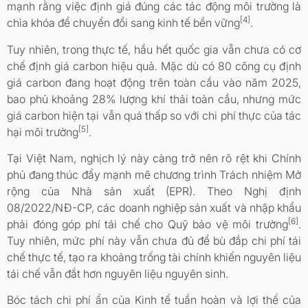
mạnh rằng việc định giá đúng các tác động môi trường là
[4]
chìa khóa để chuyển đổi sang kinh tế bền vững
.
Tuy nhiên, trong thực tế, hầu hết quốc gia vẫn chưa có cơ
chế định giá carbon hiệu quả. Mặc dù có 80 công cụ định
giá carbon đang hoạt động trên toàn cầu vào năm 2025,
bao phủ khoảng 28% lượng khí thải toàn cầu, nhưng mức
giá carbon hiện tại vẫn quá thấp so với chi phí thực của tác
[5]
hại môi trường
.
Tại Việt Nam, nghịch lý này càng trở nên rõ rệt khi Chính
phủ đang thúc đẩy mạnh mẽ chương trình Trách nhiệm Mở
rộng của Nhà sản xuất (EPR). Theo Nghị định
08/2022/NĐ-CP, các doanh nghiệp sản xuất và nhập khẩu
[6]
phải đóng góp phí tái chế cho Quỹ bảo vệ môi trường
.
Tuy nhiên, mức phí này vẫn chưa đủ để bù đắp chi phí tái
chế thực tế, tạo ra khoảng trống tài chính khiến nguyên liệu
tái chế vẫn đắt hơn nguyên liệu nguyên sinh.
Bóc tách chi phí ẩn của Kinh tế tuần hoàn và lợi thế của