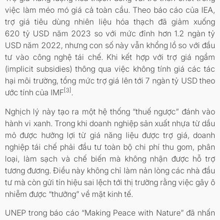
việc làm méo mó giá cả toàn cầu. Theo báo cáo của IEA,
trợ giá tiêu dùng nhiên liệu hóa thạch đã giảm xuống
620 tỷ USD năm 2023 so với mức đỉnh hơn 1.2 ngàn tỷ
USD năm 2022, nhưng con số này vẫn khổng lồ so với đầu
tư vào công nghệ tái chế. Khi kết hợp với trợ giá ngầm
(implicit subsidies) thông qua việc không tính giá các tác
hại môi trường, tổng mức trợ giá lên tới 7 ngàn tỷ USD theo
[3]
ước tính của IMF
.
Nghịch lý này tạo ra một hệ thống “thuế ngược” đánh vào
hành vi xanh. Trong khi doanh nghiệp sản xuất nhựa từ dầu
mỏ được hưởng lợi từ giá năng liệu được trợ giá, doanh
nghiệp tái chế phải đầu tư toàn bộ chi phí thu gom, phân
loại, làm sạch và chế biến mà không nhận được hỗ trợ
tương đương. Điều này không chỉ làm nản lòng các nhà đầu
tư mà còn gửi tín hiệu sai lệch tới thị trường rằng việc gây ô
nhiễm được “thưởng” về mặt kinh tế.
UNEP trong báo cáo “Making Peace with Nature” đã nhấn