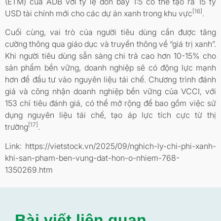
(ETM) của ADB với tỷ lệ đòn bẩy 1:5 có thể tạo ra 15 tỷ
[16]
USD tài chính mới cho các dự án xanh trong khu vực
.
Cuối cùng, vai trò của người tiêu dùng cần được tăng
cường thông qua giáo dục và truyền thông về “giá trị xanh”.
Khi người tiêu dùng sẵn sàng chi trả cao hơn 10-15% cho
sản phẩm bền vững, doanh nghiệp sẽ có động lực mạnh
hơn để đầu tư vào nguyên liệu tái chế. Chương trình đánh
giá và công nhận doanh nghiệp bền vững của VCCI, với
153 chỉ tiêu đánh giá, có thể mở rộng để bao gồm việc sử
dụng nguyên liệu tái chế, tạo áp lực tích cực từ thị
[17]
trường
.
Link: https://vietstock.vn/2025/09/nghich-ly-chi-phi-xanh-
khi-san-pham-ben-vung-dat-hon-o-nhiem-768-
1350269.htm
Bài viết liên quan