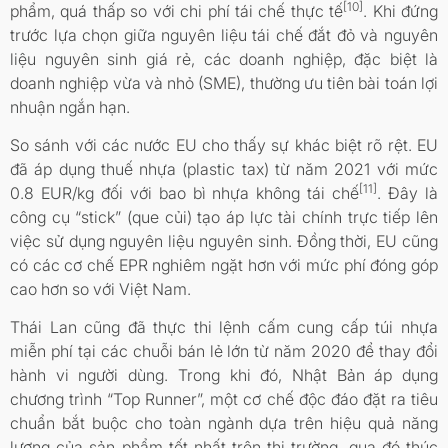
[10]
phẩm, quá thấp so với chi phí tái chế thực tế
. Khi đứng
trước lựa chọn giữa nguyên liệu tái chế đắt đỏ và nguyên
liệu nguyên sinh giá rẻ, các doanh nghiệp, đặc biệt là
doanh nghiệp vừa và nhỏ (SME), thường ưu tiên bài toán lợi
nhuận ngắn hạn.
So sánh với các nước EU cho thấy sự khác biệt rõ rệt. EU
đã áp dụng thuế nhựa (plastic tax) từ năm 2021 với mức
[11]
0.8 EUR/kg đối với bao bì nhựa không tái chế
. Đây là
công cụ “stick” (que củi) tạo áp lực tài chính trực tiếp lên
việc sử dụng nguyên liệu nguyên sinh. Đồng thời, EU cũng
có các cơ chế EPR nghiêm ngặt hơn với mức phí đóng góp
cao hơn so với Việt Nam.
Thái Lan cũng đã thực thi lệnh cấm cung cấp túi nhựa
miễn phí tại các chuỗi bán lẻ lớn từ năm 2020 để thay đổi
hành vi người dùng. Trong khi đó, Nhật Bản áp dụng
chương trình “Top Runner”, một cơ chế độc đáo đặt ra tiêu
chuẩn bắt buộc cho toàn ngành dựa trên hiệu quả năng
lượng của sản phẩm tốt nhất trên thị trường, qua đó thúc