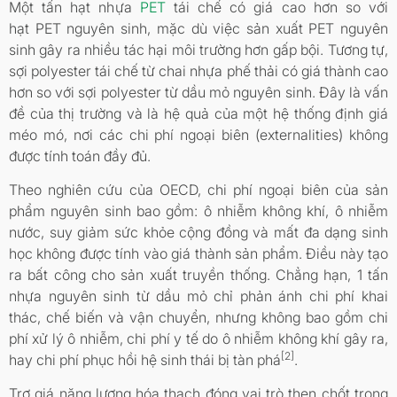
Một tấn hạt nhựa
PET
tái chế có giá cao hơn so với
hạt PET nguyên sinh, mặc dù việc sản xuất PET nguyên
sinh gây ra nhiều tác hại môi trường hơn gấp bội. Tương tự,
sợi polyester tái chế từ chai nhựa phế thải có giá thành cao
hơn so với sợi polyester từ dầu mỏ nguyên sinh. Đây là vấn
đề của thị trường và là hệ quả của một hệ thống định giá
méo mó, nơi các chi phí ngoại biên (externalities) không
được tính toán đầy đủ.
Theo nghiên cứu của OECD, chi phí ngoại biên của sản
phẩm nguyên sinh bao gồm: ô nhiễm không khí, ô nhiễm
nước, suy giảm sức khỏe cộng đồng và mất đa dạng sinh
học không được tính vào giá thành sản phẩm. Điều này tạo
ra bất công cho sản xuất truyền thống. Chẳng hạn, 1 tấn
nhựa nguyên sinh từ dầu mỏ chỉ phản ánh chi phí khai
thác, chế biến và vận chuyển, nhưng không bao gồm chi
phí xử lý ô nhiễm, chi phí y tế do ô nhiễm không khí gây ra,
[2]
hay chi phí phục hồi hệ sinh thái bị tàn phá
.
Trợ giá năng lượng hóa thạch đóng vai trò then chốt trong