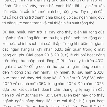
hành. Chính vì vậy, trong bối cảnh biên lãi suy giảm kéo
dài, việc tái cấu trúc mô hình hoạt động và đẩy mạnh đầu
tư số hóa đang trở thành chìa khóa giúp các ngân hàng duy
trì năng lực cạnh tranh và cải thiện hiệu suất tổng thể.
Dữ liệu nhiều năm trở lại đây cho thấy biên lãi ròng của
ngành ngân hàng liên tục thu hẹp, phản ánh tác động đan
xen của chính sách lãi suất thấp. Trong khi biên lãi giảm,
các ngân hàng lại ghi nhận bước tiến quan trọng ở mặt
bằng chi phí. Giai đoạn 2016-2019, tỷ lệ chi phí hoạt động
trên tổng thu nhập hoạt động (CIR) luôn duy trì trên 40%,
nghĩa là cứ 10 đồng doanh thu tạo ra ngân hàng phải chi
đến 4 đồng cho vận hành. Tuy nhiên, từ sau năm 2020,
bức tranh đã thay đổi đáng kể: CIR giảm từ 38,66% năm
2020 về quanh mức 35% trong năm 2024. Đến năm 2025,
dựa trên kết quả kinh doanh chín tháng, tỷ lệ này lần đầu
tiên rơi về mức thấp kỷ lục 31,4%. Diễn biến này cho thấy
ngành ngân hàng đang liên tục cải thiện hiệu quả hoạt
động trước sức ép duy trì biên lợi nhuận, đồng thời chủ