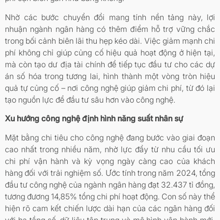
Nhờ các bước chuyển đổi mang tính nền tảng này, lợi
nhuận ngành ngân hàng có thêm điểm hỗ trợ vững chắc
trong bối cảnh biên lãi thu hẹp kéo dài. Việc giảm mạnh chi
phí không chỉ giúp củng cố hiệu quả hoạt động ở hiện tại,
mà còn tạo dư địa tài chính để tiếp tục đầu tư cho các dự
án số hóa trong tương lai, hình thành một vòng tròn hiệu
quả tự củng cố – nơi công nghệ giúp giảm chi phí, từ đó lại
tạo nguồn lực để đầu tư sâu hơn vào công nghệ.
Xu hướng công nghệ định hình năng suất nhân sự
Mặt bằng chi tiêu cho công nghệ đang bước vào giai đoạn
cao nhất trong nhiều năm, nhờ lực đẩy từ nhu cầu tối ưu
chi phí vận hành và kỳ vọng ngày càng cao của khách
hàng đối với trải nghiệm số. Ước tính trong năm 2024, tổng
đầu tư công nghệ của ngành ngân hàng đạt 32.437 tỉ đồng,
tương đương 14,85% tổng chi phí hoạt động. Con số này thể
hiện rõ cam kết chiến lược dài hạn của các ngân hàng đối
với hạ tầng số, dữ liệu tập trung và mô hình vận hành mới.