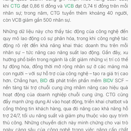
khi
CTG
đạt 0,86 tỉ đồng và
VCB
đạt 0,74 tỉ đồng trên mỗi
nhân sự; trong năm, CTG tuyển thêm khoảng 40 người,
còn VCB giảm gần 500 nhân sự.
Những dữ liệu này cho thấy tác động của công nghệ đến
quy mô lao động có sự phân hóa, trong khi công nghệ tác
động rõ rệt đến khả năng khai thác doanh thu trên mỗi
nhân sự – tức nâng cao năng suất lao động. Gần đây, xu
hướng phổ biến trong ngành là cắt giảm những vị trí có thể
tự động hóa, đồng thời mở rộng nhân sự ở các mảng mà
con người – với sự hỗ trợ của công nghệ – tạo ra giá trị cao
hơn. Chẳng hạn,
BID
đã phát triển phần mềm
BIDV
SCF –
nền tảng tài trợ chuỗi cung ứng nhằm nâng cao hiệu quả
hoạt động của doanh nghiệp chuỗi cung ứng. CTG cũng
đẩy mạnh ứng dụng AI vào hoạt động, triển khai chatbot và
cổng thông tin khách hàng, qua đó nâng cao khả năng hỗ
trợ 24/7, tối ưu năng suất và giảm phụ thuộc vào quy trình
thủ công. Những chuyển dịch này minh chứng cho vai trò
ngày càng sâu của công nghệ trong việc nâng cấp chất