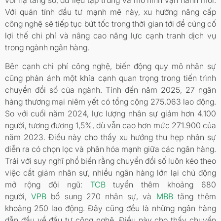
Với quán tính đầu tư mạnh mẽ này, xu hướng nâng cấp
công nghệ sẽ tiếp tục bứt tốc trong thời gian tới để củng cố
lợi thế chi phí và nâng cao năng lực cạnh tranh dịch vụ
trong ngành ngân hàng.
Bên cạnh chi phí công nghệ, biến động quy mô nhân sự
cũng phản ánh một khía cạnh quan trọng trong tiến trình
chuyển đổi số của ngành. Tính đến năm 2025, 27 ngân
hàng thương mại niêm yết có tổng cộng 275.063 lao động.
So với cuối năm 2024, lực lượng nhân sự giảm hơn 4.100
người, tương đương 1,5%, dù vẫn cao hơn mức 271.900 của
năm 2023. Điều này cho thấy xu hướng thu hẹp nhân sự
diễn ra có chọn lọc và phân hóa mạnh giữa các ngân hàng.
Trái với suy nghĩ phổ biến rằng chuyển đổi số luôn kéo theo
việc cắt giảm nhân sự, nhiều ngân hàng lớn lại chủ động
mở rộng đội ngũ:
TCB
tuyển thêm khoảng 680
người,
VPB
bổ sung 270 nhân sự, và
MBB
tăng thêm
khoảng 250 lao động. Đây cũng đều là những ngân hàng
dẫn đầu về đầu tư công nghệ. Điều này cho thấy chuyển