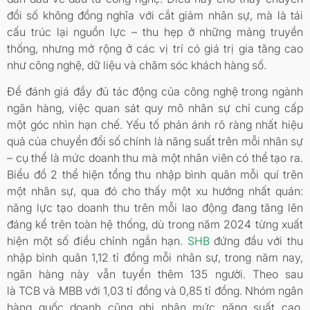
đổi số không đồng nghĩa với cắt giảm nhân sự, mà là tái
cấu trúc lại nguồn lực – thu hẹp ở những mảng truyền
thống, nhưng mở rộng ở các vị trí có giá trị gia tăng cao
như công nghệ, dữ liệu và chăm sóc khách hàng số.
Để đánh giá đầy đủ tác động của công nghệ trong ngành
ngân hàng, việc quan sát quy mô nhân sự chỉ cung cấp
một góc nhìn hạn chế. Yếu tố phản ánh rõ ràng nhất hiệu
quả của chuyển đổi số chính là năng suất trên mỗi nhân sự
– cụ thể là mức doanh thu mà một nhân viên có thể tạo ra.
Biểu đồ 2 thể hiện tổng thu nhập bình quân mỗi quí trên
một nhân sự, qua đó cho thấy một xu hướng nhất quán:
năng lực tạo doanh thu trên mỗi lao động đang tăng lên
đáng kể trên toàn hệ thống, dù trong năm 2024 từng xuất
hiện một số điều chỉnh ngắn hạn.
SHB
đứng đầu với thu
nhập bình quân 1,12 tỉ đồng mỗi nhân sự, trong năm nay,
ngân hàng này vẫn tuyển thêm 135 người. Theo sau
là TCB và MBB với 1,03 tỉ đồng và 0,85 tỉ đồng. Nhóm ngân
hàng quốc doanh cũng ghi nhận mức năng suất cao,