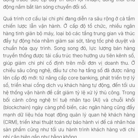
động nắm bắt làn sóng chuyển đổi số.
Quá trình cơ cấu lại chi phí đang diễn ra sâu rộng ở cả tầm
chiến lược lẫn vận hành. Ở cấp độ tổ chức, nhiều ngân
hàng tinh giản bộ máy, loại bỏ các tầng trung gian và thúc
đẩy tự động hóa nhằm giảm sai sót, tăng tốc phê duyệt và
chuẩn hóa quy trình. Song song đó, lực lượng bán hàng
truyền thống được tái cấu trúc theo hướng ưu tiên kênh số,
giúp giảm chi phí cố định trên mỗi đơn vị doanh thu. Ở
chiều sâu công nghệ, đầu tư cho hạ tầng số đã được nâng
lên cấp độ mới: từ nâng cấp core banking, phát triển trợ lý
số, triển khai cổng dịch vụ khách hàng tự động, đến tối ưu
hệ thống vận hành để cắt giảm tỷ lệ xử lý thủ công. Trong
bối cảnh công nghệ trí tuệ nhân tạo (AI) và chuỗi khối
(blockchain) ngày càng phổ biến, các ngân hàng cũng đẩy
mạnh dữ liệu hóa hoạt động quản lý quan hệ khách hàng
(CRM), triển khai thuật toán dự báo hành vi để cá nhân hóa
sản phẩm cũng như tối ưu hành trình khách hàng với chi
phí cận biên gần như bằng không.