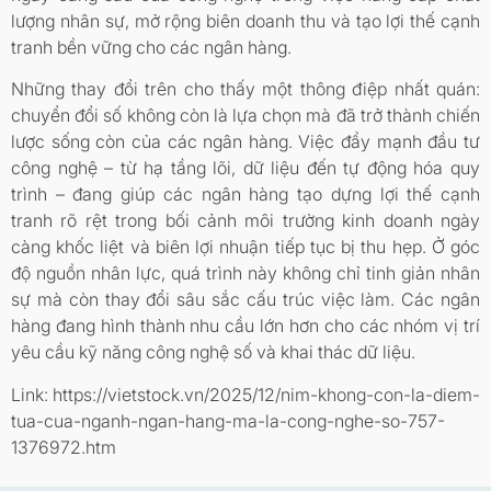
lượng nhân sự, mở rộng biên doanh thu và tạo lợi thế cạnh
tranh bền vững cho các ngân hàng.
Những thay đổi trên cho thấy một thông điệp nhất quán:
chuyển đổi số không còn là lựa chọn mà đã trở thành chiến
lược sống còn của các ngân hàng. Việc đẩy mạnh đầu tư
công nghệ – từ hạ tầng lõi, dữ liệu đến tự động hóa quy
trình – đang giúp các ngân hàng tạo dựng lợi thế cạnh
tranh rõ rệt trong bối cảnh môi trường kinh doanh ngày
càng khốc liệt và biên lợi nhuận tiếp tục bị thu hẹp. Ở góc
độ nguồn nhân lực, quá trình này không chỉ tinh giản nhân
sự mà còn thay đổi sâu sắc cấu trúc việc làm. Các ngân
hàng đang hình thành nhu cầu lớn hơn cho các nhóm vị trí
yêu cầu kỹ năng công nghệ số và khai thác dữ liệu.
Link: https://vietstock.vn/2025/12/nim-khong-con-la-diem-
tua-cua-nganh-ngan-hang-ma-la-cong-nghe-so-757-
1376972.htm