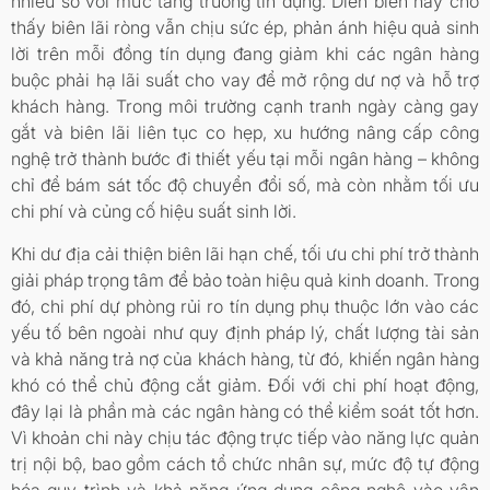
nhiều so với mức tăng trưởng tín dụng. Diễn biến này cho
thấy biên lãi ròng vẫn chịu sức ép, phản ánh hiệu quả sinh
lời trên mỗi đồng tín dụng đang giảm khi các ngân hàng
buộc phải hạ lãi suất cho vay để mở rộng dư nợ và hỗ trợ
khách hàng. Trong môi trường cạnh tranh ngày càng gay
gắt và biên lãi liên tục co hẹp, xu hướng nâng cấp công
nghệ trở thành bước đi thiết yếu tại mỗi ngân hàng – không
chỉ để bám sát tốc độ chuyển đổi số, mà còn nhằm tối ưu
chi phí và củng cố hiệu suất sinh lời.
Khi dư địa cải thiện biên lãi hạn chế, tối ưu chi phí trở thành
giải pháp trọng tâm để bảo toàn hiệu quả kinh doanh. Trong
đó, chi phí dự phòng rủi ro tín dụng phụ thuộc lớn vào các
yếu tố bên ngoài như quy định pháp lý, chất lượng tài sản
và khả năng trả nợ của khách hàng, từ đó, khiến ngân hàng
khó có thể chủ động cắt giảm. Đối với chi phí hoạt động,
đây lại là phần mà các ngân hàng có thể kiểm soát tốt hơn.
Vì khoản chi này chịu tác động trực tiếp vào năng lực quản
trị nội bộ, bao gồm cách tổ chức nhân sự, mức độ tự động
hóa quy trình và khả năng ứng dụng công nghệ vào vận