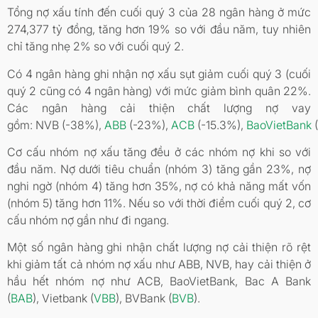
Tổng nợ xấu tính đến cuối quý 3 của 28 ngân hàng ở mức
274,377 tỷ đồng, tăng hơn 19% so với đầu năm, tuy nhiên
chỉ tăng nhẹ 2% so với cuối quý 2.
Có 4 ngân hàng ghi nhận nợ xấu sụt giảm cuối quý 3 (cuối
quý 2 cũng có 4 ngân hàng) với mức giảm bình quân 22%.
Các ngân hàng cải thiện chất lượng nợ vay
gồm: NVB (-38%),
ABB
(-23%),
ACB
(-15.3%),
BaoVietBank
(
Cơ cấu nhóm nợ xấu tăng đều ở các nhóm nợ khi so với
đầu năm. Nợ dưới tiêu chuẩn (nhóm 3) tăng gần 23%, nợ
nghi ngờ (nhóm 4) tăng hơn 35%, nợ có khả năng mất vốn
(nhóm 5) tăng hơn 11%. Nếu so với thời điểm cuối quý 2, cơ
cấu nhóm nợ gần như đi ngang.
Một số ngân hàng ghi nhận chất lượng nợ cải thiện rõ rệt
khi giảm tất cả nhóm nợ xấu như ABB, NVB, hay cải thiện ở
hầu hết nhóm nợ như ACB, BaoVietBank, Bac A Bank
(
BAB
), Vietbank (
VBB
), BVBank (
BVB
).