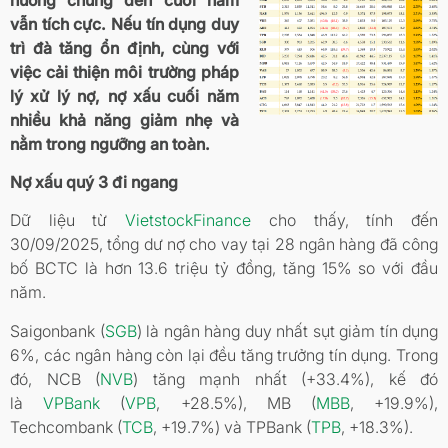
vẫn tích cực. Nếu tín dụng duy
trì đà tăng ổn định, cùng với
việc cải thiện môi trường pháp
lý xử lý nợ, nợ xấu cuối năm
nhiều khả năng giảm nhẹ và
nằm trong ngưỡng an toàn.
Nợ xấu quý 3 đi ngang
Dữ liệu từ
VietstockFinance
cho thấy, tính đến
30/09/2025, tổng dư nợ cho vay tại 28 ngân hàng đã công
bố BCTC là hơn 13.6 triệu tỷ đồng, tăng 15% so với đầu
năm.
Saigonbank (
SGB
) là ngân hàng duy nhất sụt giảm tín dụng
6%, các ngân hàng còn lại đều tăng trưởng tín dụng. Trong
đó, NCB (
NVB
) tăng mạnh nhất (+33.4%), kế đó
là
VPBank
(
VPB
, +28.5%), MB (
MBB
, +19.9%),
Techcombank (
TCB
, +19.7%) và TPBank (
TPB
, +18.3%).