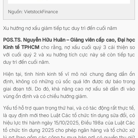
Nguồn: VietstockFinance
Xu hướng nợ xấu giảm tiếp tục duy trì đến cuối năm
PGS.TS. Nguyễn Hữu Huân – Giảng viên cấp cao, Đại học
Kinh tế TPHCM
cho rằng, nợ xấu cuối quý 3 cải thiện so
với cuối quý 2 và xu hướng tích cực này sẽ còn tiếp tục
duy trì đến cuối năm.
Hiện tại, tình hình kinh tế vĩ mô nói chung đang dần ổn
định, không có những cú sốc quá lớn được dự báo trong
giai đoạn tới. Do đó, khả năng cao nợ xấu sẽ dần đi vào
vùng ổn định và có chiều hướng giảm.
Yếu tố hỗ trợ quan trọng thứ hai, và có tác động rất thực tế,
là quy định mới theo Luật Các tổ chức tín dụng sửa đổi, có
hiệu lực thi hành ngày 15/10/2025, Điều 198a của Luật Các
tổ chức tín dụng 2025 cho phép ngân hàng và tổ chức xử
lý nợ (bao gồm các công ty mua bán nợ) có quyền thu giữ