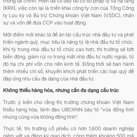
thống tài chính. Hiện đã có đầy đủ cơ sở pháp lý và hạ tầng
(KRX), việc còn lại là triển khai công ty con của Tổng Công
ty Lưu ký và Bù trừ Chứng khoán Việt Nam (VSDC), nhân
sự và vốn để đưa CCP vào hoạt động.
Một điểm mới khác là đề án tái cấu trúc nhà đầu tư và phát
triển ngành quỹ, mục tiêu là nâng tỷ lệ nhà đầu tư tổ chức.
Khi tỷ trọng nhà đầu tư tổ chức cao hơn, thị trường sẽ bớt
biến động, giảm rủi ro trong mắt nhà đầu tư nước ngoài, từ
đó hạ chi phí vốn cho nền kinh tế. Đồng thời sẽ ban hành
thêm nhiều chỉ số, khuyến khích phát triển các loại quỹ để
đáp ứng nhu cầu đa dạng của nhà đầu tư.
Không thiếu hàng hóa, nhưng cần đa dạng cấu trúc
Trước ý kiến cho rằng thị trường chứng khoán Việt Nam
thiếu hàng hóa, lãnh đạo UBCKNN bày tỏ “vừa đồng tình
nhưng cũng vừa không đồng tình”.
Thực tế, thị trường cổ phiếu có hơn 1,600 doanh nghiệp
niêm yết và đăng ký giao dịch, cộng thêm khoảng 500 mã