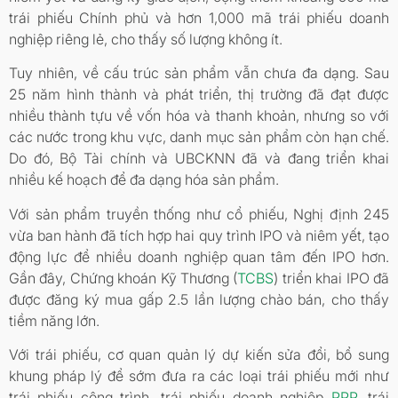
trái phiếu Chính phủ và hơn 1,000 mã trái phiếu doanh
nghiệp riêng lẻ, cho thấy số lượng không ít.
Tuy nhiên, về cấu trúc sản phẩm vẫn chưa đa dạng. Sau
25 năm hình thành và phát triển, thị trường đã đạt được
nhiều thành tựu về vốn hóa và thanh khoản, nhưng so với
các nước trong khu vực, danh mục sản phẩm còn hạn chế.
Do đó, Bộ Tài chính và UBCKNN đã và đang triển khai
nhiều kế hoạch để đa dạng hóa sản phẩm.
Với sản phẩm truyền thống như cổ phiếu, Nghị định 245
vừa ban hành đã tích hợp hai quy trình IPO và niêm yết, tạo
động lực để nhiều doanh nghiệp quan tâm đến IPO hơn.
Gần đây, Chứng khoán Kỹ Thương (
TCBS
) triển khai IPO đã
được đăng ký mua gấp 2.5 lần lượng chào bán, cho thấy
tiềm năng lớn.
Với trái phiếu, cơ quan quản lý dự kiến sửa đổi, bổ sung
khung pháp lý để sớm đưa ra các loại trái phiếu mới như
trái phiếu công trình, trái phiếu doanh nghiệp
PPP
, trái