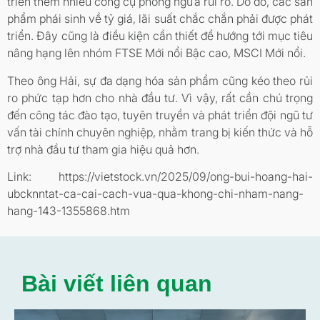
triển thêm nhiều công cụ phòng ngừa rủi ro. Do đó, các sản
phẩm phái sinh về tỷ giá, lãi suất chắc chắn phải được phát
triển. Đây cũng là điều kiện cần thiết để hướng tới mục tiêu
nâng hạng lên nhóm FTSE Mới nổi Bậc cao, MSCI Mới nổi.
Theo ông Hải, sự đa dạng hóa sản phẩm cũng kéo theo rủi
ro phức tạp hơn cho nhà đầu tư. Vì vậy, rất cần chú trọng
đến công tác đào tạo, tuyên truyền và phát triển đội ngũ tư
vấn tài chính chuyên nghiệp, nhằm trang bị kiến thức và hỗ
trợ nhà đầu tư tham gia hiệu quả hơn.
Link: https://vietstock.vn/2025/09/ong-bui-hoang-hai-
ubcknntat-ca-cai-cach-vua-qua-khong-chi-nham-nang-
hang-143-1355868.htm
Bài viết liên quan