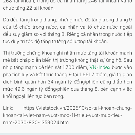
268 tài khoản, trong đó cá nhân tăng 246 tài khoản và tổ
chức tăng 22 tài khoản.
Dù đều tăng trong tháng, nhưng mức độ tăng trong tháng 9
của tổ chức trong nước, cá nhân và tổ chức nước ngoài
đều suy giảm so với tháng 8. Riêng cá nhân trong nước tiếp
tục duy trì tốc độ tăng trưởng số lượng tài khoản.
Thị trường chứng khoán ghi nhận mức tăng tài khoản mạnh
mẽ bất chấp diễn biến thị trường không thật sự ủng hộ. Sau
nhịp tăng mạnh để tiến sát 1,700 điểm,
VN-Index
bước vào
pha tích lũy và kết thúc tháng 9 tại 1,661.7 điểm, giá trị giao
dịch bình quân hơn 34 ngàn tỷ đồng/phiên cũng thấp hơn
mức 49.6 ngàn tỷ đồng/phiên của tháng 8, bên cạnh việc
khối ngoại liên tục bán ròng.
Link: https://vietstock.vn/2025/10/so-tai-khoan-chung-
khoan-tai-viet-nam-vuot-moc-11-trieu-vuot-muc-tieu-
nam-2030-830-1359024.htm