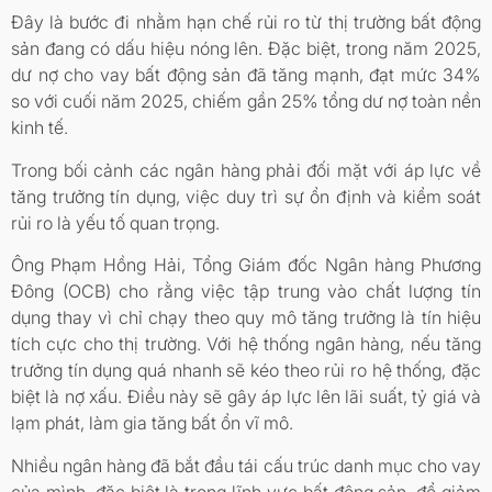
Đây là bước đi nhằm hạn chế rủi ro từ thị trường bất động
sản đang có dấu hiệu nóng lên. Đặc biệt, trong năm 2025,
dư nợ cho vay bất động sản đã tăng mạnh, đạt mức 34%
so với cuối năm 2025, chiếm gần 25% tổng dư nợ toàn nền
kinh tế.
Trong bối cảnh các ngân hàng phải đối mặt với áp lực về
tăng trưởng tín dụng, việc duy trì sự ổn định và kiểm soát
rủi ro là yếu tố quan trọng.
Ông Phạm Hồng Hải, Tổng Giám đốc Ngân hàng Phương
Đông (OCB) cho rằng việc tập trung vào chất lượng tín
dụng thay vì chỉ chạy theo quy mô tăng trưởng là tín hiệu
tích cực cho thị trường. Với hệ thống ngân hàng, nếu tăng
trưởng tín dụng quá nhanh sẽ kéo theo rủi ro hệ thống, đặc
biệt là nợ xấu. Điều này sẽ gây áp lực lên lãi suất, tỷ giá và
lạm phát, làm gia tăng bất ổn vĩ mô.
Nhiều ngân hàng đã bắt đầu tái cấu trúc danh mục cho vay
của mình, đặc biệt là trong lĩnh vực bất động sản, để giảm