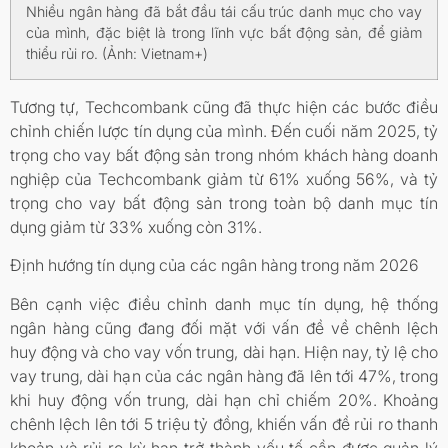
Nhiều ngân hàng đã bắt đầu tái cấu trúc danh mục cho vay
của mình, đặc biệt là trong lĩnh vực bất động sản, để giảm
thiểu rủi ro. (Ảnh: Vietnam+)
Tương tự, Techcombank cũng đã thực hiện các bước điều
chỉnh chiến lược tín dụng của mình. Đến cuối năm 2025, tỷ
trọng cho vay bất động sản trong nhóm khách hàng doanh
nghiệp của Techcombank giảm từ 61% xuống 56%, và tỷ
trọng cho vay bất động sản trong toàn bộ danh mục tín
dụng giảm từ 33% xuống còn 31%.
Định hướng tín dụng của các ngân hàng trong năm 2026
Bên cạnh việc điều chỉnh danh mục tín dụng, hệ thống
ngân hàng cũng đang đối mặt với vấn đề về chênh lệch
huy động và cho vay vốn trung, dài hạn. Hiện nay, tỷ lệ cho
vay trung, dài hạn của các ngân hàng đã lên tới 47%, trong
khi huy động vốn trung, dài hạn chỉ chiếm 20%. Khoảng
chênh lệch lên tới 5 triệu tỷ đồng, khiến vấn đề rủi ro thanh
khoản và rủi ro kỳ hạn trở thành yếu tố cần được quản lý