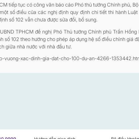
M tiếp tục có công văn báo cáo Phó thủ tướng Chính phủ, Bộ 
một số điều của các nghị định quy định chi tiết thi hành L
định số 102 vẫn chưa được sửa đổi, bổ sung.
ắc, UBND TPHCM đề nghị Phó Thủ tướng Chính phủ Trần Hồng 
ịnh số 102 theo hướng cho phép áp dụng hệ số điều chỉnh giá 
ích giữa nhà nước với nhà đầu tư.
-go-vuong-xac-dinh-gia-dat-cho-100-du-an-4266-1353442.h
730 9999
Hướng dẫn giao dịch
Bộ điều khoản