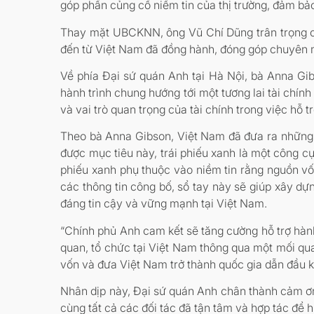
góp phần củng cố niềm tin của thị trường, đảm bảo
Thay mặt UBCKNN, ông Vũ Chí Dũng trân trọng cả
đến từ Việt Nam đã đồng hành, đóng góp chuyên m
Về phía Đại sứ quán Anh tại Hà Nội, bà Anna Gib
hành trình chung hướng tới một tương lai tài chín
và vai trò quan trọng của tài chính trong việc hỗ t
Theo bà Anna Gibson, Việt Nam đã đưa ra những 
được mục tiêu này, trái phiếu xanh là một công c
phiếu xanh phụ thuộc vào niềm tin rằng nguồn v
các thông tin công bố, sổ tay này sẽ giúp xây dựng
đáng tin cậy và vững mạnh tại Việt Nam.
“Chính phủ Anh cam kết sẽ tăng cường hỗ trợ hà
quan, tổ chức tại Việt Nam thông qua một mối qua
vốn và đưa Việt Nam trở thành quốc gia dẫn đầu k
Nhân dịp này, Đại sứ quán Anh chân thành cảm ơ
cùng tất cả các đối tác đã tận tâm và hợp tác để h