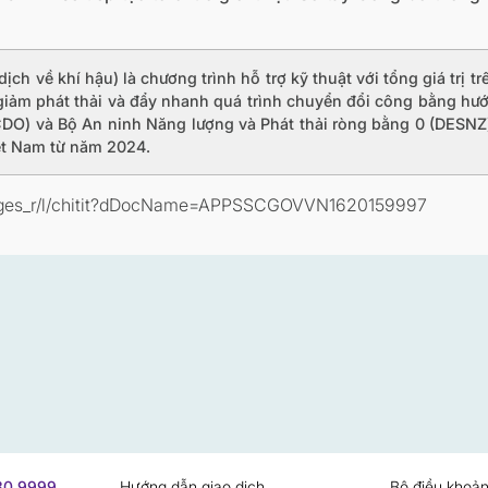
h về khí hậu) là chương trình hỗ trợ kỹ thuật với tổng giá trị t
 giảm phát thải và đẩy nhanh quá trình chuyển đổi công bằng hướn
FCDO) và Bộ An ninh Năng lượng và Phát thải ròng bằng 0 (DESNZ
iệt Nam từ năm 2024.
k/pages_r/l/chitit?dDocName=APPSSCGOVVN1620159997
730 9999
Hướng dẫn giao dịch
Bộ điều khoản