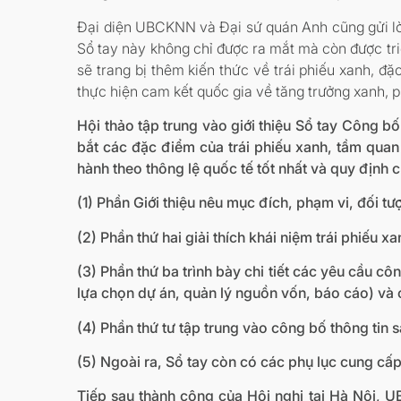
Đại diện UBCKNN và Đại sứ quán Anh cũng gửi lời
Sổ tay này không chỉ được ra mắt mà còn được triể
sẽ trang bị thêm kiến thức về trái phiếu xanh, đặ
thực hiện cam kết quốc gia về tăng trưởng xanh, p
Hội thảo tập trung vào giới thiệu Sổ tay Công bố
bắt các đặc điểm của trái phiếu xanh, tầm quan
hành theo thông lệ quốc tế tốt nhất và quy định
(1) Phần Giới thiệu nêu mục đích, phạm vi, đối t
(2) Phần thứ hai giải thích khái niệm trái phiếu 
(3) Phần thứ ba trình bày chi tiết các yêu cầu c
lựa chọn dự án, quản lý nguồn vốn, báo cáo) và 
(4) Phần thứ tư tập trung vào công bố thông tin 
(5) Ngoài ra, Sổ tay còn có các phụ lục cung cấ
Tiếp sau thành công của Hội nghị tại Hà Nội, U