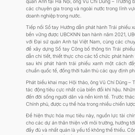
quán Anh tại Hà Nội, ông Vũ Chí Dũng – Trưởng
các chuyên gia trong và ngoài nước trong lĩnh vự
doanh nghiệp trong nước.
Tiếp nối Sổ tay Hướng dẫn phát hành Trái phiếu xa
bền vững được UBCKNN ban hành năm 2021, UBCK
với Đại sứ quán Anh tại Việt Nam, cùng các ch
để xây dựng Sổ tay Công bố thông tin Trái phiế
dẫn chi tiết, thiết thực cho các tổ chức phát hành
sau khi phát hành trái phiếu xanh
một cách đầy 
chuẩn quốc tế, đồng thời tuân thủ các quy định p
Phát biểu khai mạc Hội thảo, ông Vũ Chí Dũng – 
tác động tiêu cực nhất của biến đổi khí hậu. Nhữ
đến đời sống người dân và nền kinh tế. Trước thác
Chính phủ, được cụ thể hóa trong nhiều chiến lượ
Để hiện thực hóa mục tiêu này, nguồn lực tài chí
cho các dự án thân thiện với môi trường, hướng tới
đầy đủ và nhất quán là yếu tố không thể thiếu. Côn