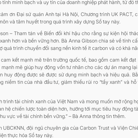
 tính minh bạch và uy tín của doanh nghiệp phát hành, từ đó t
m ơn Đại sứ quán Anh tại Hà Nội, Chương trình UK PACT, c
ôn và tâm huyết trong quá trình xây dựng Sổ tay này.
son – Tham tán về Biến đổi khí hậu cho rằng sự kiện hội th
h xanh hơn và bền vững hơn. Bà Anna Gibson chia sẻ về tính cấ
rợ quá trình chuyển đổi sang nền kinh tế ít carbon và có khả nă
cam kết mạnh mẽ trên trường quốc tế, bao gồm cam kết đạt
ụ mạnh mẽ giúp huy động vốn tư nhân cho các dự án mang lại l
ốn huy động được sẽ được sử dụng minh bạch và hiệu quả. B
 niềm tin của nhà đầu tư, giảm thiểu rủi ro “tẩy xanh” và hỗ 
nh trình tài chính xanh của Việt Nam và mong muốn mở rộng h
n hệ chiến lược toàn diện hơn, hướng tới mục tiêu huy động tà
hu vực về tài chính bền vững.” – Bà Anna thông tin thêm.
n UBCKNN, đội ngũ chuyên gia của Carbon Trust và Viện Chiế
iện thực hóa Sổ tay này.