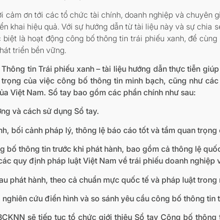
 cảm ơn tới các tổ chức tài chính, doanh nghiệp và chuyên gi
n khai hiệu quả. Với sự hướng dẫn từ tài liệu này và sự chia s
c biệt là hoạt động công bố thông tin trái phiếu xanh, để cùng
hát triển bền vững.
 Thông tin Trái phiếu xanh – tài liệu hướng dẫn thực tiễn gi
 trọng của việc công bố thông tin minh bạch, cũng như các 
 của Việt Nam. Sổ tay bao gồm các phần chính như sau:
ượng và cách sử dụng Sổ tay.
xanh, bối cảnh pháp lý, thông lệ báo cáo tốt và tầm quan trọn
ông bố thông tin trước khi phát hành, bao gồm cả thông lệ quố
các quy định pháp luật Việt Nam về trái phiếu doanh nghiệp 
sau phát hành, theo cả chuẩn mực quốc tế và pháp luật trong
p nghiên cứu điển hình và so sánh yêu cầu công bố thông tin
BCKNN sẽ tiếp tục tổ chức giới thiệu Sổ tay Công bố thông t