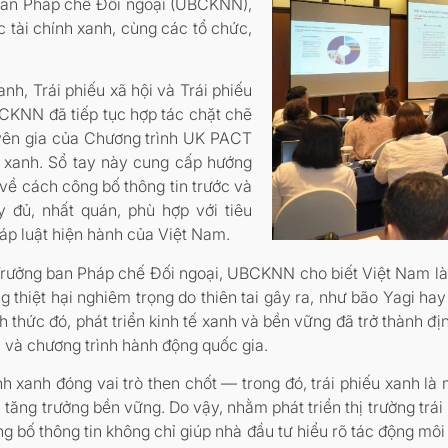
 ban Pháp chế Đối ngoại (UBCKNN),
c tài chính xanh, cùng các tổ chức,
nh, Trái phiếu xã hội và Trái phiếu
NN đã tiếp tục hợp tác chặt chẽ
uyên gia của Chương trình UK PACT
u xanh. Sổ tay này cung cấp hướng
 về cách công bố thông tin trước và
đủ, nhất quán, phù hợp với tiêu
háp luật hiện hành của Việt Nam
.
Trưởng ban Pháp chế Đối ngoại, UBCKNN cho biết Việt Nam là m
ng thiệt hại nghiêm trọng do thiên tai gây ra, như bão Yagi h
h thức đó, phát triển kinh tế xanh và bền vững đã trở thành đ
c và chương trình hành động quốc gia.
nh xanh đóng vai trò then chốt — trong đó, trái phiếu xanh l
 tăng trưởng bền vững. Do vậy, nhằm phát triển thị trường trá
g bố thông tin không chỉ giúp nhà đầu tư hiểu rõ tác động môi