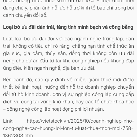
được hưởng mức thuế suất ưu đãi 10% – một điểm mới
đáng chú ý, phản ánh nỗ lực hỗ trợ kinh tế báo chí trong bối
cảnh chuyển đổi số.
Loại bỏ ưu đãi dàn trải, tăng tính minh bạch và công bằng
Luật loại bỏ ưu đãi đối với các ngành nghề trùng lặp, dàn
trải, không có tiêu chí rõ ràng, chẳng hạn tinh chế thức ăn
gia súc, gia cầm, thủy sản, đồng thời không còn ưu đãi
riêng cho dự án đầu tư tại khu công nghiệp nếu không đáp
ứng điều kiện ngành nghề, địa bàn ưu đãi.
Bên cạnh đó, các quy định về miễn, giảm thuế mới được
thiết kế linh hoạt, hướng đến hỗ trợ doanh nghiệp chuyển
đổi từ hộ kinh doanh, đơn vị sự nghiệp công lập cung cấp
dịch vụ công tại vùng khó khăn, hay các tổ chức khoa học
– công nghệ công lập hoạt động phi lợi nhuận.
Link: https://vietstock.vn/2025/10/doanh-nghiep-nho-
cong-nghe-cao-huong-loi-lon-tu-luat-thue-tndn-moi-758-
1362808.htm