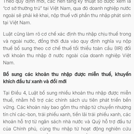
Theo quy định mới, các nền tảng kỹ thuật số được xem là
“cơ sở thường trú” tại Việt Nam, qua đó doanh nghiệp nước
ngoài sẽ phải kê khai, nộp thuế với phần thu nhập phát sinh
tại Việt Nam.
Luật cũng làm rõ cơ chế xác định thu nhập chịu thuế trong
và ngoài nước, đồng thời đưa vào quy định nghĩa vụ nộp
thuế bổ sung theo cơ chế thuế tối thiểu toàn cầu (IIR) đối
với khoản thu nhập ở nước ngoài của doanh nghiệp Việt
Nam.
Bổ sung các khoản thu nhập được miễn thuế, khuyến
khích đầu tư xanh và đổi mới
Tại Điều 4, Luật bổ sung nhiều khoản thu nhập được miễn
thuế, nhằm hỗ trợ các chính sách ưu tiên phát triển bền
vững. Các khoản này bao gồm thu nhập từ chuyển nhượng
tín chỉ các-bon, trái phiếu xanh, tiền lãi trái phiếu xanh, các
khoản hỗ trợ từ ngân sách nhà nước và Quỹ hỗ trợ đầu tư
của Chính phủ, cùng thu nhập từ hoạt động nghiên cứu