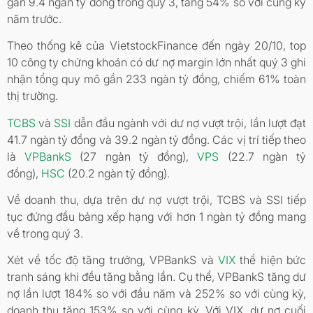
gần 9.4 ngàn tỷ đồng trong quý 3, tăng 54% so với cùng kỳ
năm trước.
Theo thống kê của VietstockFinance đến ngày 20/10, top
10 công ty chứng khoán có dư nợ margin lớn nhất quý 3 ghi
nhận tổng quy mô gần 233 ngàn tỷ đồng, chiếm 61% toàn
thị trường.
TCBS
và
SSI
dẫn đầu ngành với dư nợ vượt trội, lần lượt đạt
41.7 ngàn tỷ đồng và 39.2 ngàn tỷ đồng. Các vị trí tiếp theo
là
VPBankS
(27 ngàn tỷ đồng),
VPS
(22.7 ngàn tỷ
đồng),
HSC
(20.2 ngàn tỷ đồng).
Về doanh thu, dựa trên dư nợ vượt trội, TCBS và SSI tiếp
tục đứng đầu bảng xếp hạng với hơn 1 ngàn tỷ đồng mang
về trong quý 3.
Xét về tốc độ tăng trưởng, VPBankS và
VIX
thể hiện bức
tranh sáng khi đều tăng bằng lần. Cụ thể, VPBankS tăng dư
nợ lần lượt 184% so với đầu năm và 252% so với cùng kỳ,
doanh thu tăng 153% so với cùng kỳ. Với VIX, dư nợ cuối