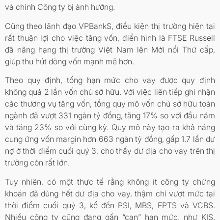
và chính Công ty bị ảnh hưởng.
Cũng theo lãnh đạo VPBankS, điều kiện thị trường hiện tại
rất thuận lợi cho việc tăng vốn, điển hình là FTSE Russell
đã nâng hạng thị trường Việt Nam lên Mới nổi Thứ cấp,
giúp thu hút dòng vốn mạnh mẽ hơn.
Theo quy định, tổng hạn mức cho vay được quy định
không quá 2 lần vốn chủ sở hữu. Với việc liên tiếp ghi nhận
các thương vụ tăng vốn, tổng quy mô vốn chủ sở hữu toàn
ngành đã vượt 331 ngàn tỷ đồng, tăng 17% so với đầu năm
và tăng 23% so với cùng kỳ. Quy mô này tạo ra khả năng
cung ứng vốn margin hơn 663 ngàn tỷ đồng, gấp 1.7 lần dư
nợ ở thời điểm cuối quý 3, cho thấy dư địa cho vay trên thị
trường còn rất lớn.
Tuy nhiên, có một thực tế rằng không ít công ty chứng
khoán đã dùng hết dư địa cho vay, thậm chí vượt mức tại
thời điểm cuối quý 3, kể đến PSI, MBS, FPTS và VCBS.
Nhiều công ty cũng đang gần “cạn” hạn mức, như KIS,