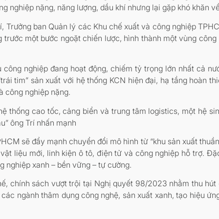
ng nghiệp nặng, năng lượng, dầu khí nhưng lại gặp khó khăn về
 Trí, Trưởng ban Quản lý các Khu chế xuất và công nghiệp TP
 trước một bước ngoặt chiến lược, hình thành một vùng công n
công nghiệp đang hoạt động, chiếm tỷ trọng lớn nhất cả nước
trái tim” sản xuất với hệ thống KCN hiện đại, hạ tầng hoàn th
 và công nghiệp nặng.
hệ thống cao tốc, cảng biển và trung tâm logistics, một hệ si
hẩu” ông Trí nhấn mạnh
PHCM sẽ đẩy mạnh chuyển đổi mô hình từ “khu sản xuất thuần t
vật liệu mới, linh kiện ô tô, điện tử và công nghiệp hỗ trợ. Đặc
ng nghiệp xanh – bền vững – tự cường.
 chính sách vượt trội tại Nghị quyết 98/2023 nhằm thu hút 
vào các ngành thâm dụng công nghệ, sản xuất xanh, tạo hiệu ứn