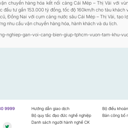
t vận chuyển hàng hóa kết nối cảng Cái Mép – Thị Vải với v
c đầu tư gần 153.000 tỷ đồng, tốc độ 160km/h cho tàu khách
cũ, Đồng Nai với cụm cảng nước sâu Cái Mép – Thị Vải, tạo lợ
ứng nhu cầu vận chuyển hàng hóa, hành khách và du lịch.
i-cong-nghiep-gan-voi-cang-bien-giup-tphcm-vuon-tam-khu-v
730 9999
Hướng dẫn giao dịch
Bộ điều khoản
Bộ quy tắc đạo đức nghề nghiệp
Bản công bố r
Danh sách người hành nghề CK