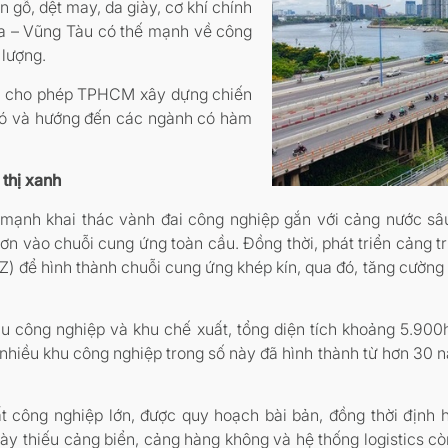
 gỗ, dệt may, da giày, cơ khí chính
a – Vũng Tàu có thế mạnh về công
 lượng.
p cho phép TPHCM xây dựng chiến
n có và hướng đến các ngành có hàm
 thị xanh
ạnh khai thác vành đai công nghiệp gắn với cảng nước sâ
n vào chuỗi cung ứng toàn cầu. Đồng thời, phát triển cảng t
TZ) để hình thành chuỗi cung ứng khép kín, qua đó, tăng cường
u công nghiệp và khu chế xuất, tổng diện tích khoảng 5.90
 nhiều khu công nghiệp trong số này đã hình thành từ hơn 30 n
t công nghiệp lớn, được quy hoạch bài bản, đồng thời định 
 thiếu cảng biển, cảng hàng không và hệ thống logistics còn 