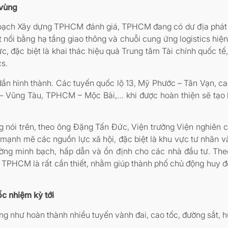
 vùng
oạch Xây dựng TPHCM đánh giá, TPHCM đang có dư địa phát tr
nối bằng hạ tầng giao thông và chuỗi cung ứng logistics hiện
ực, đặc biệt là khai thác hiệu quả Trung tâm Tài chính quốc t
cs.
 dần hình thành. Các tuyến quốc lộ 13, Mỹ Phước – Tân Vạn, 
a – Vũng Tàu, TPHCM – Mộc Bài,… khi được hoàn thiện sẽ tạo 
g nói trên, theo ông Đặng Tấn Đức, Viện trưởng Viện nghiên 
ạnh mẽ các nguồn lực xã hội, đặc biệt là khu vực tư nhân và
 trường minh bạch, hấp dẫn và ổn định cho các nhà đầu tư. T
 TPHCM là rất cần thiết, nhằm giúp thành phố chủ động huy đ
c nhiệm kỳ tới
hư hoàn thành nhiều tuyến vành đai, cao tốc, đường sắt, hướn