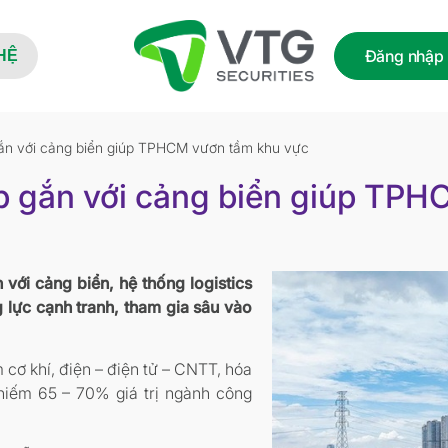
Đăng nhập
HỆ
gắn với cảng biển giúp TPHCM vươn tầm khu vực
ệp gắn với cảng biển giúp TP
với cảng biển, hệ thống logistics
 lực cạnh tranh, tham gia sâu vào
ơ khí, điện – điện tử – CNTT, hóa
hiếm 65 – 70% giá trị ngành công