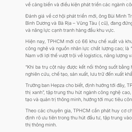
về cảng biển và điều kiện phát triển các ngành cô
Đánh giá về cơ hội phát triển mới, ông Bùi Minh
Bình Dương và Bà Rịa – Vũng Tàu ( cũ), đang đứng
và năng lực cạnh tranh hàng đầu khu vực.
Hiện nay, TPHCM mới có 66 khu chế xuất và khu 
công nghệ và nguồn nhân lực chất lượng cao; là “
Nam với lợi thế vượt trội về logistics, năng lượng
“Khi ba trụ cột này được kết nối thông suốt bằng 
nghiên cứu, chế tạo, sản xuất, lưu trữ đến xuất k
Trưởng ban Hepza cho biết, định hướng tới đây, T
thị xanh”, tập trung thu hút ngành công nghệ cao, 
tạo và quản trị thông minh, hướng tới mục tiêu cô
Theo các chuyên gia, TPHCM cần phát huy cơ chế,
định rõ ưu tiên trong thu hút đầu tư, tập trung 
thị thông minh.