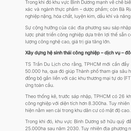
Trong khi đó khu vực Bình Dương mạnh về chế biến
xác và ngành thực phẩm – dược phẩm; còn Bà Rị
nghiệp nặng, hóa chất, luyện kim, dầu khí và năng
Sự cộng hưởng của các địa phương sau sáp nhậ
lược phát triển công nghiệp dựa trên lợi thế sẵ
lượng công nghệ cao, giá trị gia tăng lớn.
Xây dựng hệ sinh thái công nghiệp – dịch vụ – đô
TS Trần Du Lịch cho rằng, TPHCM mới cần đẩy m
50.000 ha, qua đó giúp Thành phố tham gia sâu hơ
đồng bộ gắn liền với các khu thương mại tự do (F
ứng toàn cầu.
Theo thống kê, trước sáp nhập, TPHCM có 26 kh
công nghiệp với diện tích hơn 8.300ha. Tuy nhiên
hiện nằm xen cài trong khu dân cư có mật độ cao.
Trong khi đó, khu vực Bình Dương sở hữu quỹ đấ
25.000ha sau năm 2030. Tuy nhiên địa phương này