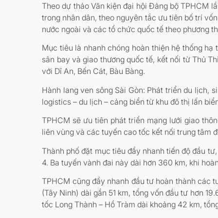
Theo dự thảo Văn kiện đại hội Đảng bộ TPHCM lần
trong nhân dân, theo nguyên tắc ưu tiên bố trí vốn
nước ngoài và các tổ chức quốc tế theo phương thứ
Mục tiêu là nhanh chóng hoàn thiện hệ thống hạ 
sân bay và giao thương quốc tế, kết nối từ Thủ T
với Dĩ An, Bến Cát, Bàu Bàng.
Hành lang ven sông Sài Gòn: Phát triển du lịch, s
logistics – du lịch – cảng biển từ khu đô thị lấn 
TPHCM sẽ ưu tiên phát triển mạng lưới giao thôn
liên vùng và các tuyến cao tốc kết nối trung tâm đ
Thành phố đặt mục tiêu đẩy nhanh tiến độ đầu tư,
4. Ba tuyến vành đai này dài hơn 360 km, khi hoàn
TPHCM cũng đẩy nhanh đầu tư hoàn thành các tu
(Tây Ninh) dài gần 51 km, tổng vốn đầu tư hơn 1
tốc Long Thành – Hồ Tràm dài khoảng 42 km, tổn