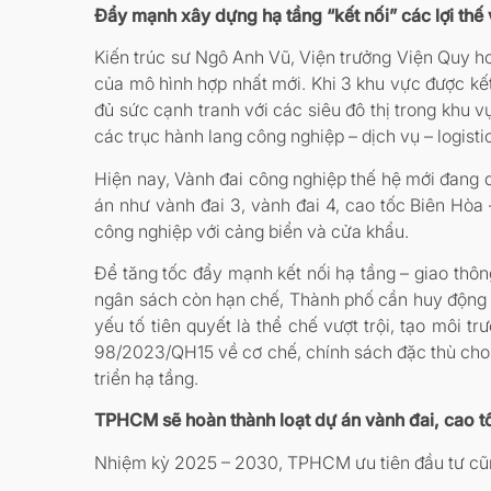
Đẩy mạnh xây dựng hạ tầng “kết nối” các lợi thế
Kiến trúc sư Ngô Anh Vũ, Viện trưởng Viện Quy h
của mô hình hợp nhất mới. Khi 3 khu vực được kết 
đủ sức cạnh tranh với các siêu đô thị trong khu v
các trục hành lang công nghiệp – dịch vụ – logisti
Hiện nay, Vành đai công nghiệp thế hệ mới đang
án như vành đai 3, vành đai 4, cao tốc Biên Hò
công nghiệp với cảng biển và cửa khẩu.
Để tăng tốc đẩy mạnh kết nối hạ tầng – giao thôn
ngân sách còn hạn chế, Thành phố cần huy động m
yếu tố tiên quyết là thể chế vượt trội, tạo môi
98/2023/QH15 về cơ chế, chính sách đặc thù cho
triển hạ tầng.
TPHCM sẽ hoàn thành loạt dự án vành đai, cao tố
Nhiệm kỳ 2025 – 2030, TPHCM ưu tiên đầu tư cũng n