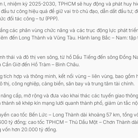
 I, nhiệm kỳ 2025-2030, TPHCM sẽ huy động và phát huy hiệu
 đầu tư công hiệu quả để giữ vai trò chủ đạo, dẫn dắt đầu tư;
c đối tác công – tư (PPP).
tầng các phân vùng chức năng và các trục động lực phát triể
hiêm đến Long Thành và Vũng Tàu. Hành lang Bắc – Nam: tập tr
inh thái và đô thị ven sông, từ hồ Dầu Tiếng đến sông Đồng Na
biển Cần Giờ đến Hồ Tràm – Bình Châu.
g tích hợp và thông minh, kết nối vùng – liên vùng, bao gồm 
ô thị, công nghiệp, cảng biển, sân bay và trung tâm tài chính.
 nâng cấp, mở rộng và đưa vào khai thác các tuyến giao thôn
 thành sẽ khép kín mạng lưới quanh thành phố, giảm ùn tắc nội
yến cao tốc Bến Lức – Long Thành dài khoảng 57 km, tổng v
9.600 tỷ đồng; cao tốc TPHCM – Thủ Dầu Một – Chơn Thành dà
g vốn hơn 20.000 tỷ đồng.