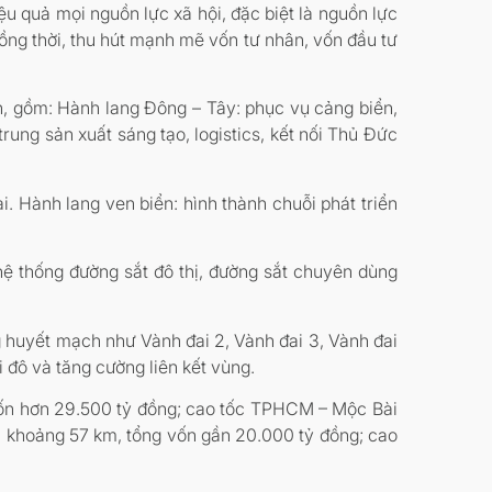
 quả mọi nguồn lực xã hội, đặc biệt là nguồn lực
 đồng thời, thu hút mạnh mẽ vốn tư nhân, vốn đầu tư
n, gồm: Hành lang Đông – Tây: phục vụ cảng biển,
ung sản xuất sáng tạo, logistics, kết nối Thủ Đức
i. Hành lang ven biển: hình thành chuỗi phát triển
hệ thống đường sắt đô thị, đường sắt chuyên dùng
g huyết mạch như Vành đai 2, Vành đai 3, Vành đai
 đô và tăng cường liên kết vùng.
ốn hơn 29.500 tỷ đồng; cao tốc TPHCM – Mộc Bài
i khoảng 57 km, tổng vốn gần 20.000 tỷ đồng; cao