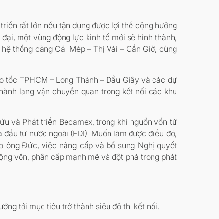
iển rất lớn nếu tận dụng được lợi thế cộng hưởng
 đại, một vùng động lực kinh tế mới sẽ hình thành,
ế, hệ thống cảng Cái Mép – Thị Vải – Cần Giờ, cùng
cao tốc TPHCM – Long Thành – Dầu Giây và các dự
hành lang vận chuyển quan trọng kết nối các khu
cứu và Phát triển Becamex, trong khi nguồn vốn từ
 đầu tư nước ngoài (FDI). Muốn làm được điều đó,
heo ông Đức, việc nâng cấp và bổ sung Nghị quyết
ộng vốn, phân cấp mạnh mẽ và đột phá trong phát
g tới mục tiêu trở thành siêu đô thị kết nối.