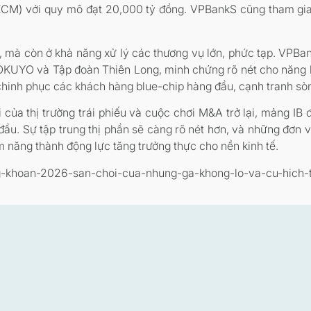
ECM) với quy mô đạt 20,000 tỷ đồng. VPBankS cũng tham gia h
à còn ở khả năng xử lý các thương vụ lớn, phức tạp. VPBan
KUYO và Tập đoàn Thiên Long, minh chứng rõ nét cho năng l
hinh phục các khách hàng blue-chip hàng đầu, cạnh tranh sòn
của thị trường trái phiếu và cuộc chơi M&A trở lại, mảng IB đ
ầu. Sự tập trung thị phần sẽ càng rõ nét hơn, và những đơn 
m năng thành động lực tăng trưởng thực cho nền kinh tế.
hung-khoan-2026-san-choi-cua-nhung-ga-khong-lo-va-cu-hich