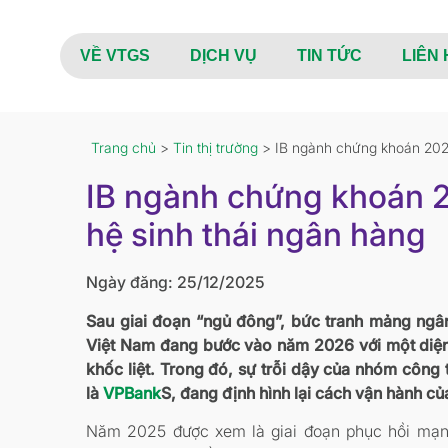
VỀ VTGS
DỊCH VỤ
TIN TỨC
LIÊN 
Trang chủ
>
Tin thị trường
> IB ngành chứng khoán 2026:
IB ngành chứng khoán 2
hệ sinh thái ngân hàng
Ngày đăng: 25/12/2025
Sau giai đoạn “ngủ đông”, bức tranh mảng ngân 
Việt Nam đang bước vào năm 2026 với một diện
khốc liệt. Trong đó, sự trỗi dậy của nhóm công
là
VPBank
S, đang định hình lại cách vận hành của
Năm 2025 được xem là giai đoạn phục hồi mạnh