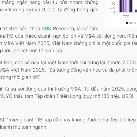
ận mảng ngân hàng đầu tư của nhóm chứng
o với cùng kỳ) và 3,000 tỷ đồng (tăng gần
 tư khởi sắc, theo
ABS
Research, là sự “ấm
 sàn/IPO của nhiều doanh nghiệp lớn và M&A sôi động hơn. Riê
 M&A Việt Nam 2025, Việt Nam không chỉ là một quốc gia tăn
ới liên kết kinh tế toàn cầu.
t Bản, con số này tại Việt Nam mới chỉ dừng lại ở mức 2,000
&A Việt Nam 2025. “Sự tương đồng văn hóa và đà phát triể
ong thời gian tới”.
nh là sự sôi động của thị trường M&A. Từ đầu năm 2025, dòn
OKUYO thâu tóm Tập đoàn Thiên Long (quy mô 185 triệu USD).
S), “miếng bánh” IB hấp dẫn này không được chia đều. Dữ liệu
doanh thu toàn ngành.