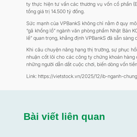
ty thực hiện tư vấn các thương vụ vốn cổ phần (
tổng giá trị 14.500 tỷ đồng.
Sức mạnh của VPBankS không chỉ nằm ở quy mô, m
“gã khổng lồ” ngành văn phòng phẩm Nhật Bản KO
lề” quan trọng, khẳng định VPBankS đã sẵn sàng c
Khi câu chuyện nâng hạng thị trường, sự phục hồi 
nhuận cốt lõi cho các công ty chứng khoán hàng đ
những người dẫn dắt cuộc chơi, biến dòng vốn tiề
Link: https://vietstock.vn/2025/12/ib-nganh-c
Bài viết liên quan