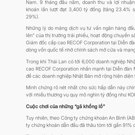
Nam. 9 tháng đầu năm, doanh thu và lợi nhu
khoán lần lượt đạt 3,400 tỷ đồng (tăng 23.4% s
29%).
Những lý do mảng dịch vụ tư vấn ngân hàng đầu
lên” của thị trường trái phiếu, hoạt động chuyển
Giám đốc cấp cao RECOF Corporation tại Diễn đàn
dòng vốn quốc tế nhờ chính sách mở cửa và mạng lư
Trong khi Thái Lan có tới 6,000 doanh nghiệp Nhậ
cao RECOF Corporation nhấn mạnh tại Diễn đàn M
để các doanh nghiệp Nhật Bản mở rộng hiện diện tr
Minh chứng rõ nét nhất cho sức hấp dẫn này chí
với nhiều thương vụ quy mô nghìn tỷ đồng như K
Cuộc chơi của những “gã khổng lồ”
Tuy nhiên, theo Công ty chứng khoán An Bình (AB
ty chứng khoán dẫn đầu đã thâu tóm tới gần 91% 