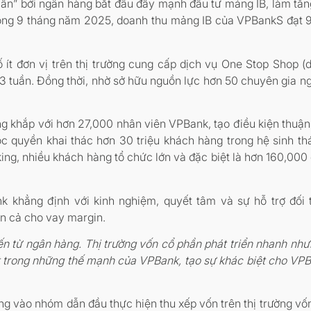
ẫn” bởi ngân hàng bắt đầu đẩy mạnh đầu tư mảng IB, làm tăng
rong 9 tháng năm 2025, doanh thu mảng IB của VPBankS đạt 9
ít đơn vị trên thị trường cung cấp dịch vụ One Stop Shop (dị
ng 3 tuần. Đồng thời, nhờ sở hữu nguồn lực hơn 50 chuyên gia
g khắp với hơn 27,000 nhân viên VPBank, tạo điều kiện thuận
c quyền khai thác hơn 30 triệu khách hàng trong hệ sinh 
ng, nhiều khách hàng tổ chức lớn và đặc biệt là hơn 160,000 
khẳng định với kinh nghiệm, quyết tâm và sự hỗ trợ đối t
n cả cho vay margin.
n từ ngân hàng. Thị trường vốn cổ phần phát triển nhanh nhưng
ột trong những thế mạnh của VPBank, tạo sự khác biệt cho VPB
 vào nhóm dẫn đầu thực hiện thu xếp vốn trên thị trường vố