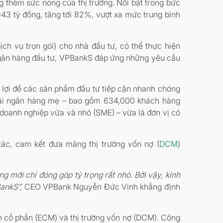
 thêm sức nóng của thị trường. Nổi bật trong bức
43 tỷ đồng, tăng tới 82%, vượt xa mức trung bình
ch vụ trọn gói) cho nhà đầu tư, có thể thực hiện
 ngân hàng đầu tư, VPBankS đáp ứng những yêu cầu
 lợi để các sản phẩm đầu tư tiếp cận nhanh chóng
thái ngân hàng mẹ – bao gồm 634,000 khách hàng
doanh nghiệp vừa và nhỏ (SME) – vừa là đơn vị có
ác, cam kết đưa mảng thị trường vốn nợ (
DCM
)
 mới chỉ đóng góp tỷ trọng rất nhỏ. Bởi vậy, kinh
ankS”,
CEO VPBank Nguyễn Đức Vinh khẳng định
n cổ phần (ECM) và thị trường vốn nợ (DCM). Công