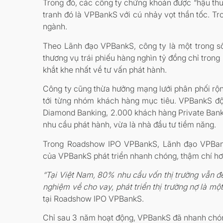
Trong đó, các công ty chứng khoán được “hậu thu
tranh đó là VPBankS với cú nhảy vọt thần tốc. T
ngành.
Theo Lãnh đạo VPBankS, công ty là một trong số 
thương vụ trái phiếu hàng nghìn tỷ đồng chỉ tro
khắt khe nhất về tư vấn phát hành.
Công ty cũng thừa hưởng mạng lưới phân phối rộn
tới từng nhóm khách hàng mục tiêu. VPBankS độ
Diamond Banking, 2.000 khách hàng Private Banki
nhu cầu phát hành, vừa là nhà đầu tư tiềm năng.
Trong Roadshow IPO VPBankS, Lãnh đạo VPBank 
của VPBankS phát triển nhanh chóng, thậm chí hơ
“Tại Việt Nam, 80% nhu cầu vốn thị trường vẫn đế
nghiệm về cho vay, phát triển thị trường nợ là m
tại Roadshow IPO VPBankS.
Chỉ sau 3 năm hoạt động, VPBankS đã nhanh chóng