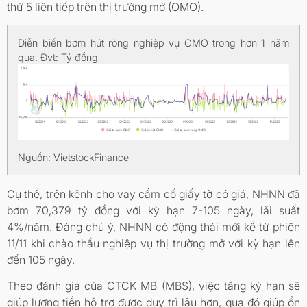
thứ 5 liên tiếp trên thị trường mở (OMO).
Diễn biến bơm hút ròng nghiệp vụ OMO trong hơn 1 năm
qua. Đvt: Tỷ đồng
Nguồn: VietstockFinance
Cụ thể, trên kênh cho vay cầm cố giấy tờ có giá, NHNN đã
bơm 70,379 tỷ đồng với kỳ hạn 7-105 ngày, lãi suất
4%/năm. Đáng chú ý, NHNN có động thái mới kể từ phiên
11/11 khi chào thầu nghiệp vụ thị trường mở với kỳ hạn lên
đến 105 ngày.
Theo đánh giá của CTCK MB (MBS), việc tăng kỳ hạn sẽ
giúp lượng tiền hỗ trợ được duy trì lâu hơn, qua đó giúp ổn