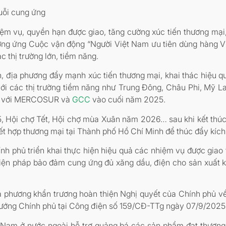
uỗi cung ứng
ệm vụ, quyền hạn được giao, tăng cường xúc tiến thương mại,
ưởng ứng Cuộc vận động “Người Việt Nam ưu tiên dùng hàng Vi
c thị trường lớn, tiềm năng.
, địa phương đẩy mạnh xúc tiến thương mại, khai thác hiệu qu
ới các thị trường tiềm năng như Trung Đông, Châu Phi, Mỹ La-
am với MERCOSUR và
GCC
vào cuối năm 2025.
 Hội chợ Tết, Hội chợ mùa Xuân năm 2026… sau khi kết thúc T
ết hợp thương mại tại Thành phố Hồ Chí Minh để thúc đẩy kích
nh phủ triển khai thực hiện hiệu quả các nhiệm vụ được gia
biện pháp bảo đảm cung ứng đủ xăng dầu, điện cho sản xuất k
ịa phương khẩn trương hoàn thiện Nghị quyết của Chính phủ về
tướng Chính phủ tại Công điện số 159/CĐ-TTg ngày 07/9/2025
 Nam ở nước ngoài hỗ trợ quảng bá các sản phẩm đạt thương 