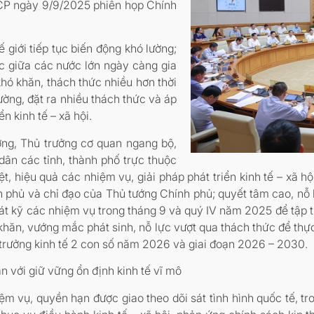
CP ngày 9/9/2025 phiên họp Chính
ế giới tiếp tục biến động khó lường;
ợc giữa các nước lớn ngày càng gia
khó khăn, thách thức nhiều hơn thời
thường, đặt ra nhiều thách thức và áp
ển kinh tế – xã hội.
ởng, Thủ trưởng cơ quan ngang bộ,
ân các tỉnh, thành phố trực thuộc
ệt, hiệu quả các nhiệm vụ, giải pháp phát triển kinh tế – xã h
 phủ và chỉ đạo của Thủ tướng Chính phủ; quyết tâm cao, nỗ 
át kỹ các nhiệm vụ trong tháng 9 và quý IV năm 2025 để tập t
 khăn, vướng mắc phát sinh, nỗ lực vượt qua thách thức để thự
ng trưởng kinh tế 2 con số năm 2026 và giai đoạn 2026 – 2030.
ắn với giữ vững ổn định kinh tế vĩ mô
m vụ, quyền hạn được giao theo dõi sát tình hình quốc tế, t