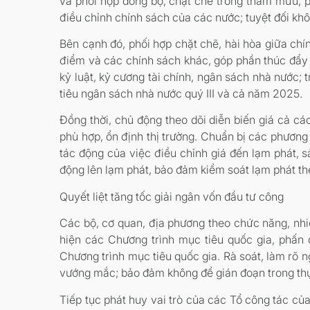
và phối hợp đồng bộ, chặt chẽ trong tham mưu, phụ
điều chỉnh chính sách của các nước; tuyệt đối khô
Bên cạnh đó, phối hợp chặt chẽ, hài hòa giữa chính
điểm và các chính sách khác, góp phần thúc đẩy t
kỷ luật, kỷ cương tài chính, ngân sách nhà nước;
tiêu ngân sách nhà nước quý III và cả năm 2025.
Đồng thời, chủ động theo dõi diễn biến giá cả cá
phù hợp, ổn định thị trường. Chuẩn bị các phương 
tác động của việc điều chỉnh giá đến lạm phát, s
động lên lạm phát, bảo đảm kiểm soát lạm phát th
Quyết liệt tăng tốc giải ngân vốn đầu tư công
Các bộ, cơ quan, địa phương theo chức năng, nhiệ
hiện các Chương trình mục tiêu quốc gia, phấ
Chương trình mục tiêu quốc gia. Rà soát, làm rõ n
vướng mắc; bảo đảm không để gián đoạn trong thự
Tiếp tục phát huy vai trò của các Tổ công tác củ