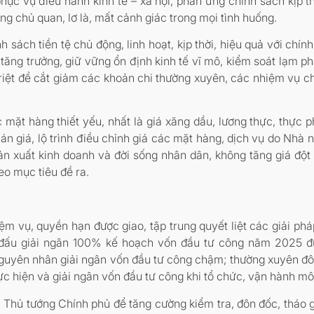
c vụ điều hành kinh tế – xã hội, phản ứng chính sách kịp thời
ng chủ quan, lơ là, mất cảnh giác trong mọi tình huống.
 sách tiền tệ chủ động, linh hoạt, kịp thời, hiệu quả với chín
ăng trưởng, giữ vững ổn định kinh tế vĩ mô, kiểm soát lạm ph
 triệt để cắt giảm các khoản chi thường xuyên, các nhiệm vụ c
c mặt hàng thiết yếu, nhất là giá xăng dầu, lương thực, thực 
án giá, lộ trình điều chỉnh giá các mặt hàng, dịch vụ do Nhà n
ản xuất kinh doanh và đời sống nhân dân, không tăng giá đột
eo mục tiêu đề ra.
m vụ, quyền hạn được giao, tập trung quyết liệt các giải pháp
n đấu giải ngân 100% kế hoạch vốn đầu tư công năm 2025 
guyên nhân giải ngân vốn đầu tư công chậm; thường xuyên đôn 
c hiện và giải ngân vốn đầu tư công khi tổ chức, vận hành mô
a Thủ tướng Chính phủ để tăng cường kiểm tra, đôn đốc, tháo 