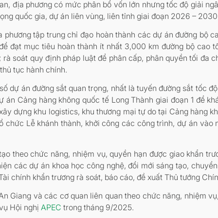
quan, địa phương có mức phân bổ vốn lớn nhưng tốc độ giải ng
rọng quốc gia, dự án liên vùng, liên tỉnh giai đoạn 2026 – 2030
địa phương tập trung chỉ đạo hoàn thành các dự án đường bộ c
 để đạt mục tiêu hoàn thành ít nhất 3,000 km đường bộ cao 
à soát quy định pháp luật để phân cấp, phân quyền tối đa ch
thủ tục hành chính.
số dự án đường sắt quan trọng, nhất là tuyến đường sắt tốc đ
 Dự án Cảng hàng không quốc tế Long Thành giai đoạn 1 để kh
xây dựng khu logistics, khu thương mại tự do tại Cảng hàng k
tổ chức Lễ khánh thành, khởi công các công trình, dự án vào
o theo chức năng, nhiệm vụ, quyền hạn được giao khẩn trươn
n các dự án khoa học công nghệ, đổi mới sáng tạo, chuyển đổi
 Tài chính khẩn trương rà soát, báo cáo, đề xuất Thủ tướng Chí
 An Giang và các cơ quan liên quan theo chức năng, nhiệm vụ,
 vụ Hội nghị
APEC
trong tháng 9/2025.