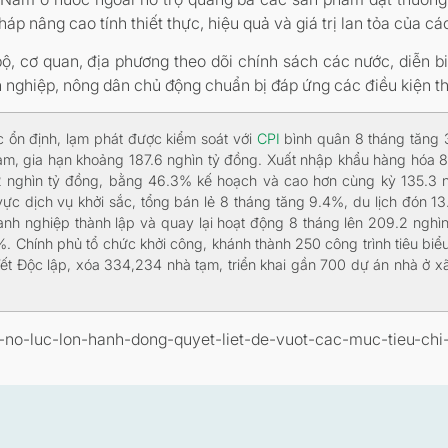
pháp nâng cao tính thiết thực, hiệu quả và giá trị lan tỏa của 
, cơ quan, địa phương theo dõi chính sách các nước, diễn biến
 nghiệp, nông dân chủ động chuẩn bị đáp ứng các điều kiện t
c ổn định, lạm phát được kiểm soát với
CPI
bình quân 8 tháng tăng 
ảm, gia hạn khoảng 187.6 nghìn tỷ đồng. Xuất nhập khẩu hàng hóa 8
2 nghìn tỷ đồng, bằng 46.3% kế hoạch và cao hơn cùng kỳ 135.3 n
ực dịch vụ khởi sắc, tổng bán lẻ 8 tháng tăng 9.4%, du lịch đón 13
nh nghiệp thành lập và quay lại hoạt động 8 tháng lên 209.2 nghì
. Chính phủ tổ chức khởi công, khánh thành 250 công trình tiêu biểu
Tết Độc lập, xóa 334,234 nhà tạm, triển khai gần 700 dự án nhà ở x
ao-no-luc-lon-hanh-dong-quyet-liet-de-vuot-cac-muc-tieu-c