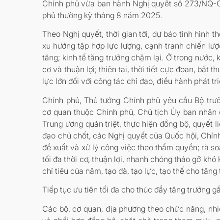
Chính phủ vừa ban hành Nghị quyết số 273/NQ-
phủ thường kỳ tháng 8 năm 2025.
Theo Nghị quyết, thời gian tới, dự báo tình hình th
xu hướng tập hợp lực lượng, cạnh tranh chiến lư
tăng; kinh tế tăng trưởng chậm lại. Ở trong nước, 
cơ và thuận lợi; thiên tai, thời tiết cực đoan, bất 
lực lớn đối với công tác chỉ đạo, điều hành phát tri
Chính phủ, Thủ tướng Chính phủ yêu cầu Bộ trư
cơ quan thuộc Chính phủ, Chủ tịch Ủy ban nhân d
Trung ương quán triệt, thực hiện đồng bộ, quyết li
đạo chủ chốt, các Nghị quyết của Quốc hội, Chính
đề xuất và xử lý công việc theo thẩm quyền; rà so
tối đa thời cơ, thuận lợi, nhanh chóng tháo gỡ khó
chỉ tiêu của năm, tạo đà, tạo lực, tạo thế cho tă
Tiếp tục ưu tiên tối đa cho thúc đẩy tăng trưởng g
Các bộ, cơ quan, địa phương theo chức năng, nhiệ