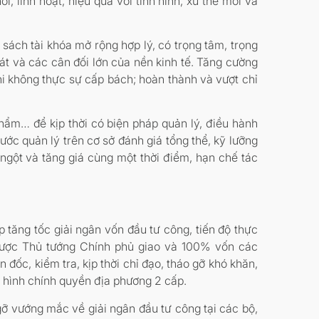
, linh hoạt, hiệu quả với tình hình, xu thế mới và
h sách tài khóa mở rộng hợp lý, có trọng tâm, trọng
át và các cân đối lớn của nền kinh tế. Tăng cường
hi không thực sự cấp bách; hoàn thành và vượt chỉ
phẩm… để kịp thời có biện pháp quản lý, điều hành
ước quản lý trên cơ sở đánh giá tổng thể, kỹ lưỡng
 ngột và tăng giá cùng một thời điểm, hạn chế tác
 tăng tốc giải ngân vốn đầu tư công, tiến độ thực
được Thủ tướng Chính phủ giao và 100% vốn các
đốc, kiểm tra, kịp thời chỉ đạo, tháo gỡ khó khăn,
 hình chính quyền địa phương 2 cấp.
gỡ vướng mắc về giải ngân đầu tư công tại các bộ,