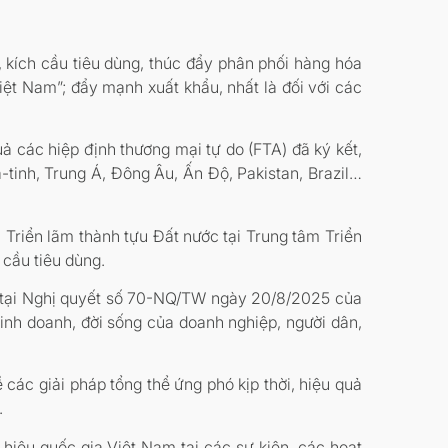
 kích cầu tiêu dùng, thúc đẩy phân phối hàng hóa
ệt Nam”; đẩy mạnh xuất khẩu, nhất là đối với các
ả các hiệp định thương mại tự do (FTA) đã ký kết,
tinh, Trung Á, Đông Âu, Ấn Độ, Pakistan, Brazil…
riển lãm thành tựu Đất nước tại Trung tâm Triển
 cầu tiêu dùng.
o tại Nghị quyết số 70-NQ/TW ngày 20/8/2025 của
inh doanh, đời sống của doanh nghiệp, người dân,
 các giải pháp tổng thể ứng phó kịp thời, hiệu quả
.
hiệu quốc gia Việt Nam tại các sự kiện, các hoạt