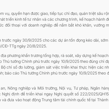
 vụ, quyền hạn được giao, tiếp tục chỉ đạo, quán triệt sâu r
t triển kinh tế tư nhân và các chương trình, kế hoạch hành đ
chức đối thoại với doanh nghiệp để nắm bắt khó khăn, vướng m
n trước ngày 30/9/2025 cho các dự án tồn đọng kéo dài, sớm 
38/CĐ-TTg ngày 20/8/2025.
n, địa phương khẩn trương tổng hợp, rà soát, xây dựng kế hoạch
o Thủ tướng Chính phủ trước ngày 10/9/2025 theo đúng chỉ 
Bộ chỉ số đo lường, giám sát việc triển khai thực hiện các 
oanh; báo cáo Thủ tướng Chính phủ trước ngày 10/9/2025 theo
 an, Nông nghiệp và Môi trường, Nội vụ, Tư pháp, Ngân hà
c Nghị định để triển khai ngay Nghị quyết số 222/2025/QH15 
 và đưa vào hoạt động Trung tâm tài chính quốc tế tại Thàn