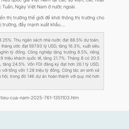
các Tuần, Ngày Việt Nam ở nước ngoài.
 thị trường thế giới để khơi thông thị trường cho
hị trường, đẩy mạnh xuất khẩu….
3.25%. Thu ngân sách nhà nước đạt 88.5% dự toán,
 tháng ước đạt 597.93 tỷ USD, tăng 16.3%, xuất siêu
ghìn tỷ đồng. Công nghiệp tăng trưởng 8.5%, riêng
.9 triệu khách quốc tế, tăng 21.7%. Tháng 8 có 20.5
n, tăng 24.5%. Vốn FDI đăng ký đạt hơn 26.1 tỷ USD,
 với tổng vốn 1.28 triệu tỷ đồng. Công tác an sinh xã
ã hội, trong đó 146 dự án hoàn thành với quy mô hơn
hi-tieu-cua-nam-2025-761-1351103.htm