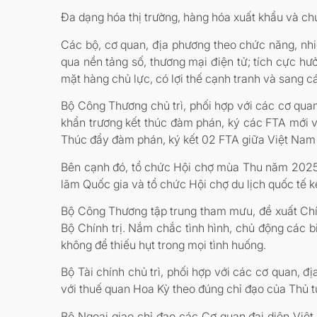
Đa dạng hóa thị trường, hàng hóa xuất khẩu và ch
Các bộ, cơ quan, địa phương theo chức năng, nhi
qua nền tảng số, thương mại điện tử; tích cực h
mặt hàng chủ lực, có lợi thế cạnh tranh và sang cá
Bộ Công Thương chủ trì, phối hợp với các cơ quan
khẩn trương kết thúc đàm phán, ký các FTA mới v
Thúc đẩy đàm phán, ký kết 02 FTA giữa Việt N
Bên cạnh đó, tổ chức Hội chợ mùa Thu năm 2025,
lãm Quốc gia và tổ chức Hội chợ du lịch quốc tế k
Bộ Công Thương tập trung tham mưu, đề xuất Chí
Bộ Chính trị. Nắm chắc tình hình, chủ động các 
không để thiếu hụt trong mọi tình huống.
Bộ Tài chính chủ trì, phối hợp với các cơ quan, đ
với thuế quan Hoa Kỳ theo đúng chỉ đạo của Thủ 
Bộ Ngoại giao chỉ đạo các Cơ quan đại diện Việt