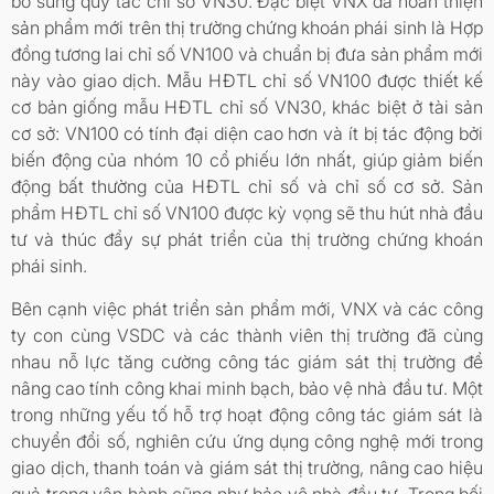
bổ sung quy tắc chỉ số VN30. Đặc biệt VNX đã hoàn thiện
sản phẩm mới trên thị trường chứng khoán phái sinh là Hợp
đồng tương lai chỉ số VN100 và chuẩn bị đưa sản phẩm mới
này vào giao dịch. Mẫu HĐTL chỉ số VN100 được thiết kế
cơ bản giống mẫu HĐTL chỉ số VN30, khác biệt ở tài sản
cơ sở: VN100 có tính đại diện cao hơn và ít bị tác động bởi
biến động của nhóm 10 cổ phiếu lớn nhất, giúp giảm biến
động bất thường của HĐTL chỉ số và chỉ số cơ sở. Sản
phẩm HĐTL chỉ số VN100 được kỳ vọng sẽ thu hút nhà đầu
tư và thúc đẩy sự phát triển của thị trường chứng khoán
phái sinh.
Bên cạnh việc phát triển sản phẩm mới, VNX và các công
ty con cùng VSDC và các thành viên thị trường đã cùng
nhau nỗ lực tăng cường công tác giám sát thị trường để
nâng cao tính công khai minh bạch, bảo vệ nhà đầu tư. Một
trong những yếu tố hỗ trợ hoạt động công tác giám sát là
chuyển đổi số, nghiên cứu ứng dụng công nghệ mới trong
giao dịch, thanh toán và giám sát thị trường, nâng cao hiệu
quả trong vận hành cũng như bảo vệ nhà đầu tư. Trong bối