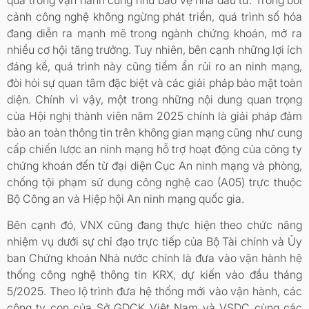
cảnh công nghệ không ngừng phát triển, quá trình số hóa
đang diễn ra mạnh mẽ trong ngành chứng khoán, mở ra
nhiều cơ hội tăng trưởng. Tuy nhiên, bên cạnh những lợi ích
đáng kể, quá trình này cũng tiềm ẩn rủi ro an ninh mạng,
đòi hỏi sự quan tâm đặc biệt và các giải pháp bảo mật toàn
diện. Chính vì vậy, một trong những nội dung quan trọng
của Hội nghị thành viên năm 2025 chính là giải pháp đảm
bảo an toàn thông tin trên không gian mạng cũng như cung
cấp chiến lược an ninh mạng hỗ trợ hoạt động của công ty
chứng khoán đến từ đại diện Cục An ninh mạng và phòng,
chống tội phạm sử dụng công nghệ cao (A05) trực thuộc
Bộ Công an và Hiệp hội An ninh mạng quốc gia.
Bên cạnh đó, VNX cũng đang thực hiện theo chức năng
nhiệm vụ dưới sự chỉ đạo trực tiếp của Bộ Tài chính và Ủy
ban Chứng khoán Nhà nước chính là đưa vào vận hành hệ
thống công nghệ thông tin KRX, dự kiến vào đầu tháng
5/2025. Theo lộ trình đưa hệ thống mới vào vận hành, các
công ty con của Sở GDCK Việt Nam và VSDC cùng các