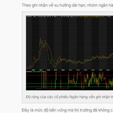
Theo ghi nhận về xu hướng dài hạn, nhóm ngân hàng
Độ rộng của các cổ phiếu Ngân hàng vẫn ghi nhận tr
Đây là mức độ bền vững mà thị trường đã không cò