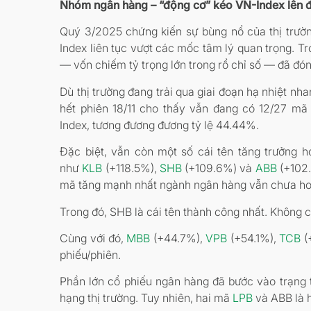
Nhóm ngân hàng – “động cơ” kéo VN-Index lên đỉ
Quý 3/2025 chứng kiến sự bùng nổ của thị trườ
Index liên tục vượt các mốc tâm lý quan trọng. T
— vốn chiếm tỷ trọng lớn trong rổ chỉ số — đã đóng
Dù thị trường đang trải qua giai đoạn hạ nhiệt nhan
hết phiên 18/11 cho thấy vẫn đang có 12/27 m
Index, tương đương đương tỷ lệ 44.44%.
Đặc biệt, vẫn còn một số cái tên tăng trưởng 
như
KLB
(+118.5%),
SHB
(+109.6%) và
ABB
(+102.
mã tăng mạnh nhất ngành ngân hàng vẫn chưa hoà
Trong đó, SHB là cái tên thành công nhất. Không 
Cùng với đó,
MBB
(+44.7%),
VPB
(+54.1%),
TCB
(
phiếu/phiên.
Phần lớn cổ phiếu ngân hàng đã bước vào trạng t
hạng thị trường. Tuy nhiên, hai mã
LPB
và ABB là h