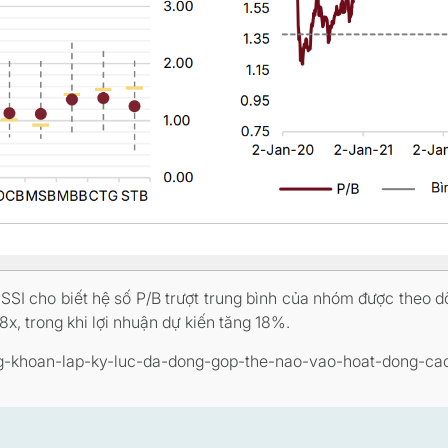
SSI cho biết hệ số P/B trượt trung bình của nhóm được theo d
8x, trong khi lợi nhuận dự kiến tăng 18%.
-chung-khoan-lap-ky-luc-da-dong-gop-the-nao-vao-hoat-dong