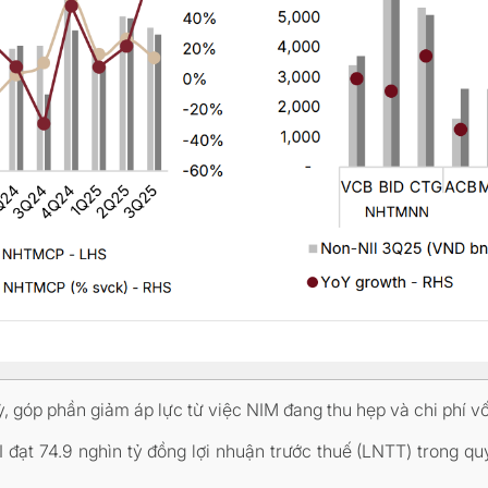
ỳ, góp phần giảm áp lực từ việc NIM đang thu hẹp và chi phí v
đạt 74.9 nghìn tỷ đồng lợi nhuận trước thuế (LNTT) trong q