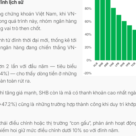
nh lịch sử
ng chứng khoán Việt Nam, khi VN-
rong quá trình này, nhóm ngân hàng
 vai trò then chốt.
h từ đỉnh thời đại mới, thống kê tới
ã ngân hàng đang chiến thắng VN-
hơn 2 lần với đầu năm — tiêu biểu
4%) — cho thấy dòng tiền ở những
n toàn rút ra.
chỉ tăng giá mạnh, SHB còn là mã có thanh khoản cao nhất ngàn
+47.2%) cũng là những trường hợp thành công khi duy trì khớp 
hái điều chỉnh hoặc thị trường “con gấu”, phản ánh hoạt độn
iếm hoi giữ mức điều chỉnh dưới 10% so với đỉnh năm.