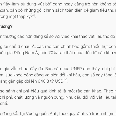
ính “lấy-làm-sử dụng-vứt bỏ” đang ngày càng trở nên không 
oàn, cần có những gói chính sách toàn diện để giảm tiêu thụ 
[4]
 vòng một thập kỷ
.
trường?
oàn thường cao hơn đáng kể so với việc khai thác vật liệu thô d
tái chế ở châu Á, các rào cản chính bao gồm: thiếu hụt công
quốc gia Đông Nam Á, hơn 70% rác thải nhựa đến từ các khu v
ốc gia vẫn chưa đầy đủ. Báo cáo của UNEP cho thấy, chi phí 
iễm, sức khỏe cộng đồng và biến đổi khí hậu, con số này tăng
[6]
tăng gần gấp đôi lên 640.3 tỷ USD
.
g so sánh chi phí-hiệu quả kinh tế là một rào cản khác. The
 chi phí, chất lượng và nguồn cung. Nhu cầu đối với vật liệu t
 chế.
iá đáng kể. Tại Vương quốc Anh, theo quy định về trách nhiệm 