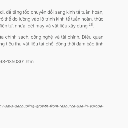
i, để tăng tốc chuyển đổi sang kinh tế tuần hoàn,
ó thể đo lường vào lộ trình kinh tế tuần hoàn, thúc
[21]
iện tử, nhựa, dệt may và vật liệu xây dựng
.
ữa chính sách, công nghệ và tài chính. Điều quan
ng tiêu thụ vật liệu tái chế, đồng thời đảm bảo tính
-768-1350301.htm
omy-says-decoupling-growth-from-resource-use-in-europe-