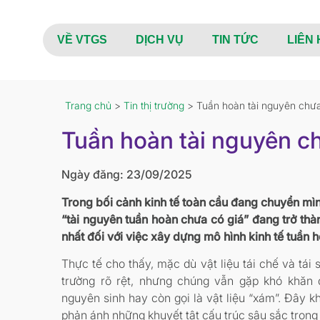
VỀ VTGS
DỊCH VỤ
TIN TỨC
LIÊN 
Trang chủ
>
Tin thị trường
> Tuần hoàn tài nguyên chưa 
Tuần hoàn tài nguyên ch
Ngày đăng: 23/09/2025
Trong bối cảnh kinh tế toàn cầu đang chuyển mì
“tài nguyên tuần hoàn chưa có giá” đang trở thà
nhất đối với việc xây dựng mô hình kinh tế tuần 
Thực tế cho thấy, mặc dù vật liệu tái chế và tái
trường rõ rệt, nhưng chúng vẫn gặp khó khăn đ
nguyên sinh hay còn gọi là vật liệu “xám”. Đây k
phản ánh những khuyết tật cấu trúc sâu sắc trong h