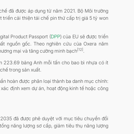
ái chế đã được áp dụng từ năm 2021. Bộ Môi trường
ển cải thiện tái chế pin thứ cấp trị giá 5 tỷ won
gital Product Passport (
DPP
) của EU sẽ được triển
xuất nguồn gốc. Theo nghiên cứu của Oxera năm
[12]
 thương mại và tăng cường minh bạch
.
n 223.69 bảng Anh mỗi tấn cho bao bì nhựa có ít
 chế trong sản xuất.
tuần hoàn được phân loại thành ba danh mục chính:
ể xác định xem dự án, hoạt động kinh tế hoặc công
2035 đã được phê duyệt với mục tiêu chuyển đổi
 tổng năng lượng sơ cấp, giảm tiêu thụ năng lượng