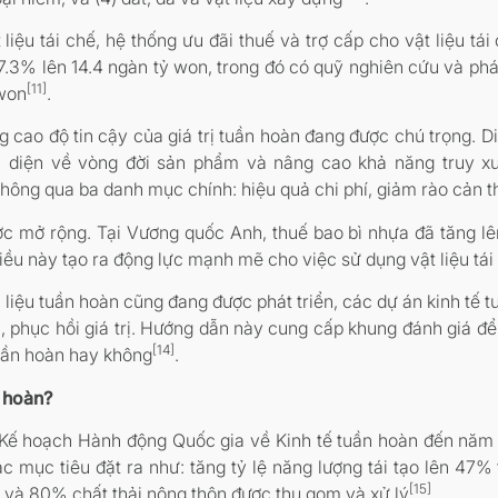
 liệu tái chế, hệ thống ưu đãi thuế và trợ cấp cho vật liệu t
 lên 14.4 ngàn tỷ won, trong đó có quỹ nghiên cứu và phát tri
[11]
 won
.
 cao độ tin cậy của giá trị tuần hoàn đang được chú trọng. Di
àn diện về vòng đời sản phẩm và nâng cao khả năng truy 
ể thông qua ba danh mục chính: hiệu quả chi phí, giảm rào cản
c mở rộng. Tại Vương quốc Anh, thuế bao bì nhựa đã tăng lê
Điều này tạo ra động lực mạnh mẽ cho việc sử dụng vật liệu tái
 liệu tuần hoàn cũng đang được phát triển, các dự án kinh tế 
n, phục hồi giá trị. Hướng dẫn này cung cấp khung đánh giá đ
[14]
tuần hoàn hay không
.
n hoàn?
ế hoạch Hành động Quốc gia về Kinh tế tuần hoàn đến năm 
 mục tiêu đặt ra như: tăng tỷ lệ năng lượng tái tạo lên 47%
[15]
 và 80% chất thải nông thôn được thu gom và xử lý
.