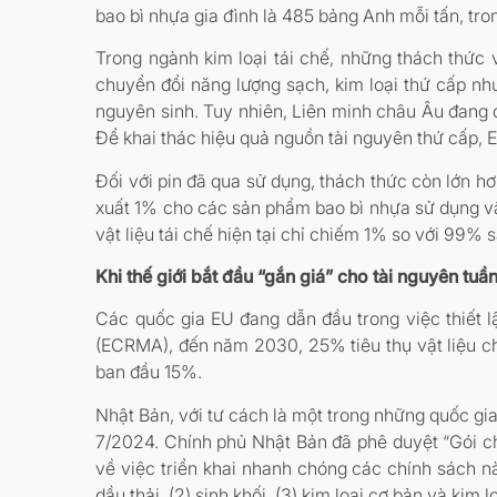
bao bì nhựa gia đình là 485 bảng Anh mỗi tấn, tron
Trong ngành kim loại tái chế, những thách thức
chuyển đổi năng lượng sạch, kim loại thứ cấp nh
nguyên sinh. Tuy nhiên, Liên minh châu Âu đang đố
Để khai thác hiệu quả nguồn tài nguyên thứ cấp, 
Đối với pin đã qua sử dụng, thách thức còn lớn h
xuất 1% cho các sản phẩm bao bì nhựa sử dụng vật 
vật liệu tái chế hiện tại chỉ chiếm 1% so với 99%
Khi thế giới bắt đầu “gắn giá” cho tài nguyên tuầ
Các quốc gia EU đang dẫn đầu trong việc thiết l
(ECRMA), đến năm 2030, 25% tiêu thụ vật liệu ch
ban đầu 15%.
Nhật Bản, với tư cách là một trong những quốc gia 
7/2024. Chính phủ Nhật Bản đã phê duyệt “Gói chí
về việc triển khai nhanh chóng các chính sách nà
dầu thải, (2) sinh khối, (3) kim loại cơ bản và kim 