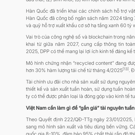
Hàn Quốc đã triển khai các chính sách hỗ trợ vật
Hàn Quốc đã công bố ngân sách năm 2024 tăng 7.3%
và quỹ hỗ trợ xuất khẩu cơ sở hạ tầng xanh 60 tỷ
Vai trò của công nghệ số và blockchain trong nâng
khai từ giữa năm 2027, cung cấp thông tin to
2025, DPP có thể mang lại lợi ích kinh tế đáng k
Mô hình chứng nhận “recycled content” đang đượ
[13]
hơn 30% hàm lượng tái chế từ tháng 4/2025
. 
Tài chính ưu đãi cho nhà sản xuất sử dụng nguyên
thiết kế và sản xuất tuần hoàn, sử dụng tuần hoà
ty có thể được phân loại là đóng góp vào kinh tế 
Việt Nam cần làm gì để “gắn giá” tài nguyên tuầ
Theo Quyết định 222/QĐ-TTg ngày 23/01/2025, K
sang mô hình sản xuất và tiêu dùng bền vững. Các
quốc gia 8-10%, đảm bảo 95% chất thải rắn đô thị