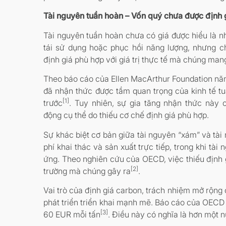
Tài nguyên tuần hoàn – Vốn quý chưa được định 
Tài nguyên tuần hoàn chưa có giá được hiểu là nh
tái sử dụng hoặc phục hồi năng lượng, nhưng c
định giá phù hợp với giá trị thực tế mà chúng mang
Theo báo cáo của Ellen MacArthur Foundation n
đã nhận thức được tầm quan trọng của kinh tế 
[1]
trước
. Tuy nhiên, sự gia tăng nhận thức này
động cụ thể do thiếu cơ chế định giá phù hợp.
Sự khác biệt cơ bản giữa tài nguyên “xám” và tài
phí khai thác và sản xuất trực tiếp, trong khi tà
ứng. Theo nghiên cứu của OECD, việc thiếu định 
[2]
trường mà chúng gây ra
.
Vai trò của định giá carbon, trách nhiệm mở rộng 
phát triển triển khai mạnh mẽ. Báo cáo của OECD 
[3]
60 EUR mỗi tấn
. Điều này có nghĩa là hơn một n