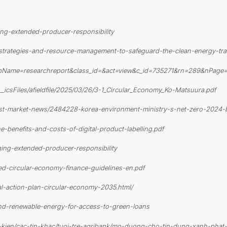
ing-extended-producer-responsibility
ty-strategies-and-resource-management-to-safeguard-the-clean-energy-tra
&elibName=researchreport&class_id=&act=view&c_id=735271&rn=289&nPage
i/__icsFiles/afieldfile/2025/03/26/3-1_Circular_Economy_Ko-Matsuura.pdf
test-market-news/2484228-korea-environment-ministry-s-net-zero-2024-b
-benefits-and-costs-of-digital-product-labelling.pdf
ging-extended-producer-responsibility
zed-circular-economy-finance-guidelines-en.pdf
al-action-plan-circular-economy-2035.html/
e-and-renewable-energy-for-access-to-green-loans
su-kien/cac-tin-khac/tuoi-tre-agribank/mo-duong-cho-tin-dung-xanh-phat