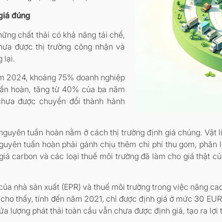
giá đúng
ững chất thải có khả năng tái chế,
hưa được thị trường công nhận và
 lại.
ăm 2024, khoảng 75% doanh nghiệp
tuần hoàn, tăng từ 40% của ba năm
 chưa được chuyển đổi thành hành
 nguyên tuần hoàn nằm ở cách thị trường định giá chúng. Vật l
i nguyên tuần hoàn phải gánh chịu thêm chi phí thu gom, phân
giá carbon và các loại thuế môi trường đã làm cho giá thật c
của nhà sản xuất (EPR) và thuế môi trường trong việc nâng ca
cho thấy, tính đến năm 2021, chỉ được định giá ở mức 30 EUR 
ửa lượng phát thải toàn cầu vẫn chưa được định giá, tạo ra lợ