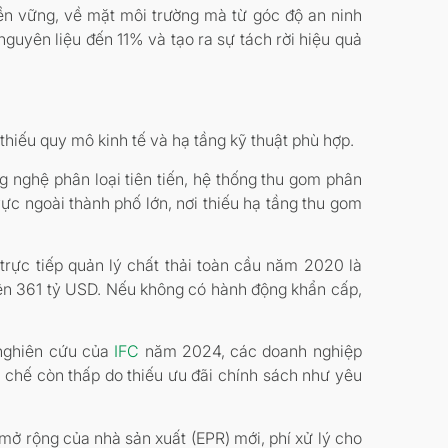
bền vững, về mặt môi trường mà từ góc độ an ninh
nguyên liệu đến 11% và tạo ra sự tách rời hiệu quả
o thiếu quy mô kinh tế và hạ tầng kỹ thuật phù hợp.
 nghệ phân loại tiên tiến, hệ thống thu gom phân
ực ngoài thành phố lớn, nơi thiếu hạ tầng thu gom
trực tiếp quản lý chất thải toàn cầu năm 2020 là
 lên 361 tỷ USD. Nếu không có hành động khẩn cấp,
o nghiên cứu của
IFC
năm 2024, các doanh nghiệp
ái chế còn thấp do thiếu ưu đãi chính sách như yêu
mở rộng của nhà sản xuất (EPR) mới, phí xử lý cho