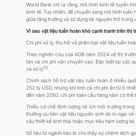
World Bank chỉ ra rằng, mô hình kinh tế tuyến t
kinh tế. Tuy nhiên, để chuyển sang mô hình tuần h
giữa tăng trưởng và sử dụng tài nguyên thô trong
Vì sao vật liệu tuần hoàn khó cạnh tranh trên thị 
Chi phí xử lý, thu hồi và phân loại vật liệu tuần h
Theo nghiên cứu của ADB năm 2024 về thị trường 
tán và chi phí vận chuyển cao. Đặc biệt tại các 
[5]
và xử lý
.
Chính sách hỗ trợ vật liệu tuần hoàn ở nhiều qu
252 tỷ USD, nhưng khi tính cả chi phí ẩn từ ô nh
đến năm 2050, chi phí toàn cầu hàng năm có thể 
Thiếu cơ chế định lượng lợi ích môi trường tron
thường ưu tiên vật liệu nguyên sinh do lo ngại về
cầu thiết kế sinh thái hoặc mục tiêu hàm lượng tái
Số liệu từ ngành bao bì cho thấy sự chênh lệch g