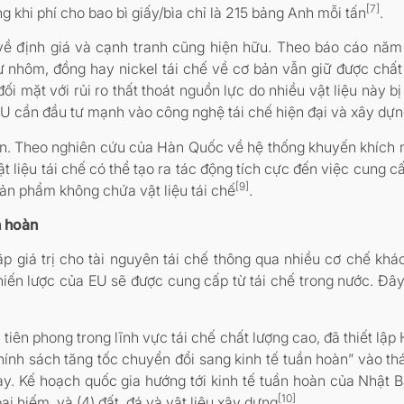
[7]
g khi phí cho bao bì giấy/bìa chỉ là 215 bảng Anh mỗi tấn
.
 về định giá và cạnh tranh cũng hiện hữu. Theo báo cáo nă
ư nhôm, đồng hay nickel tái chế về cơ bản vẫn giữ được chất 
i mặt với rủi ro thất thoát nguồn lực do nhiều vật liệu này bị
EU cần đầu tư mạnh vào công nghệ tái chế hiện đại và xây dựn
ơn. Theo nghiên cứu của Hàn Quốc về hệ thống khuyến khích m
liệu tái chế có thể tạo ra tác động tích cực đến việc cung c
[9]
 sản phẩm không chứa vật liệu tái chế
.
n hoàn
ập giá trị cho tài nguyên tái chế thông qua nhiều cơ chế khá
iến lược của EU sẽ được cung cấp từ tái chế trong nước. Đây
tiên phong trong lĩnh vực tái chế chất lượng cao, đã thiết lậ
nh sách tăng tốc chuyển đổi sang kinh tế tuần hoàn” vào thá
y. Kế hoạch quốc gia hướng tới kinh tế tuần hoàn của Nhật Bả
[10]
loại hiếm, và (4) đất, đá và vật liệu xây dựng
.