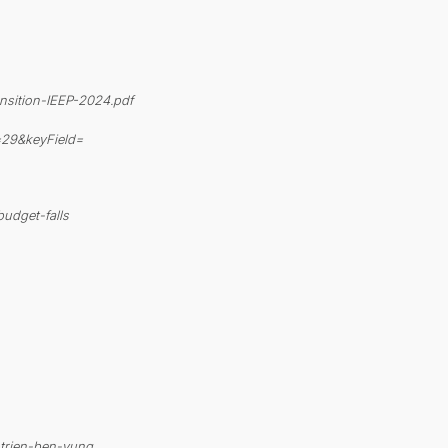
nsition-IEEP-2024.pdf
=29&keyField=
udget-falls
-trien-ben-vung