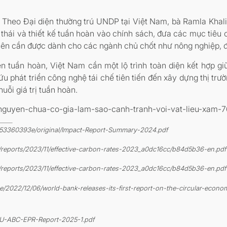
Theo Đại diện thường trú UNDP tại Việt Nam, bà Ramla Khalid
 thái và thiết kế tuần hoàn vào chính sách, đưa các mục tiêu c
 tiên cần được dành cho các ngành chủ chốt như nông nghiệp, đ
ên tuần hoàn, Việt Nam cần một lộ trình toàn diện kết hợp gi
cứu phát triển công nghệ tái chế tiên tiến đến xây dựng thị trườ
uỗi giá trị tuần hoàn.
ai-nguyen-chua-co-gia-lam-sao-canh-tranh-voi-vat-lieu-xam
37a53360393e/original/Impact-Report-Summary-2024.pdf
s/reports/2023/11/effective-carbon-rates-2023_a0dc16cc/b84d5b36-en.pdf
s/reports/2023/11/effective-carbon-rates-2023_a0dc16cc/b84d5b36-en.pdf
22/12/06/world-bank-releases-its-first-report-on-the-circular-econ
/EU-ABC-EPR-Report-2025-1.pdf