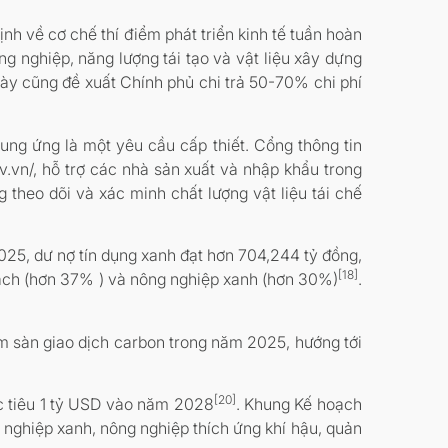
nh về cơ chế thí điểm phát triển kinh tế tuần hoàn
ng nghiệp, năng lượng tái tạo và vật liệu xây dựng
này cũng đề xuất Chính phủ chi trả 50-70% chi phí
cung ứng là một yêu cầu cấp thiết. Cổng thông tin
v.vn/, hỗ trợ các nhà sản xuất và nhập khẩu trong
theo dõi và xác minh chất lượng vật liệu tái chế
025, dư nợ tín dụng xanh đạt hơn 704,244 tỷ đồng,
[18]
 sạch (hơn 37% ) và nông nghiệp xanh (hơn 30%)
.
ểm sàn giao dịch carbon trong năm 2025, hướng tới
[20]
c tiêu 1 tỷ USD vào năm 2028
. Khung Kế hoạch
nghiệp xanh, nông nghiệp thích ứng khí hậu, quản