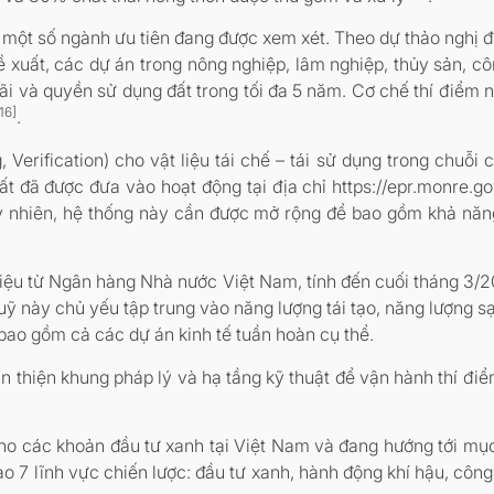
 một số ngành ưu tiên đang được xem xét. Theo dự thảo nghị đị
 xuất, các dự án trong nông nghiệp, lâm nghiệp, thủy sản, cô
ãi và quyền sử dụng đất trong tối đa 5 năm. Cơ chế thí điểm 
[16]
.
Verification) cho vật liệu tái chế – tái sử dụng trong chuỗi 
 đã được đưa vào hoạt động tại địa chỉ https://epr.monre.go
y nhiên, hệ thống này cần được mở rộng để bao gồm khả năng 
iệu từ Ngân hàng Nhà nước Việt Nam, tính đến cuối tháng 3/2
uỹ này chủ yếu tập trung vào năng lượng tái tạo, năng lượng
bao gồm cả các dự án kinh tế tuần hoàn cụ thể.
 thiện khung pháp lý và hạ tầng kỹ thuật để vận hành thí đi
ho các khoản đầu tư xanh tại Việt Nam và đang hướng tới mụ
7 lĩnh vực chiến lược: đầu tư xanh, hành động khí hậu, công 