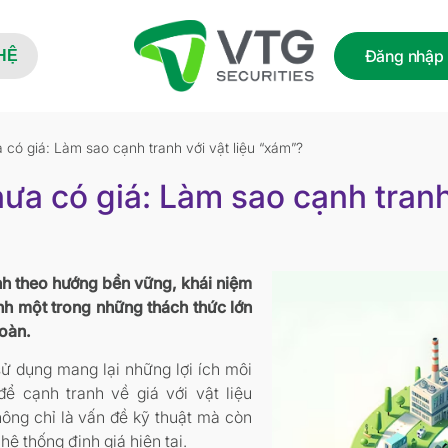
Đăng nhập
HỆ
có giá: Làm sao cạnh tranh với vật liệu “xám”?
ưa có giá: Làm sao cạnh tranh 
nh theo hướng bền vững, khái niệm
nh một trong những thách thức lớn
hoàn.
 sử dụng mang lại những lợi ích môi
ể cạnh tranh về giá với vật liệu
hông chỉ là vấn đề kỹ thuật mà còn
ệ thống định giá hiện tại.