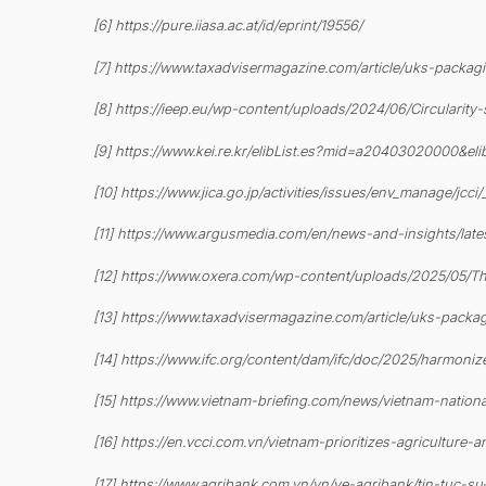
[6] https://pure.iiasa.ac.at/id/eprint/19556/
[7] https://www.taxadvisermagazine.com/article/uks-packag
[8] https://ieep.eu/wp-content/uploads/2024/06/Circulari
[9] https://www.kei.re.kr/elibList.es?mid=a20403020000
[10] https://www.jica.go.jp/activities/issues/env_manage/jcc
[11] https://www.argusmedia.com/en/news-and-insights/la
[12] https://www.oxera.com/wp-content/uploads/2025/05/The
[13] https://www.taxadvisermagazine.com/article/uks-packa
[14] https://www.ifc.org/content/dam/ifc/doc/2025/harmoni
[15] https://www.vietnam-briefing.com/news/vietnam-nation
[16] https://en.vcci.com.vn/vietnam-prioritizes-agricultur
[17] https://www.agribank.com.vn/vn/ve-agribank/tin-tuc-