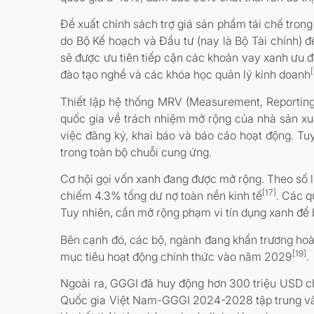
Đề xuất chính sách trợ giá sản phẩm tái chế trong
do Bộ Kế hoạch và Đầu tư (nay là Bộ Tài chính) đề
sẽ được ưu tiên tiếp cận các khoản vay xanh ưu đ
đào tạo nghề và các khóa học quản lý kinh doanh
Thiết lập hệ thống MRV (Measurement, Reporting, 
quốc gia về trách nhiệm mở rộng của nhà sản xuất
việc đăng ký, khai báo và báo cáo hoạt động. Tu
trong toàn bộ chuỗi cung ứng.
Cơ hội gọi vốn xanh đang được mở rộng. Theo số l
[17]
chiếm 4.3% tổng dư nợ toàn nền kinh tế
. Các q
Tuy nhiên, cần mở rộng phạm vi tín dụng xanh để 
Bên cạnh đó, các bộ, ngành đang khẩn trương hoàn
[19]
mục tiêu hoạt động chính thức vào năm 2029
.
Ngoài ra, GGGI đã huy động hơn 300 triệu USD c
Quốc gia Việt Nam-GGGI 2024-2028 tập trung vào 