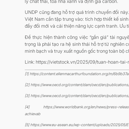
lý chất thải, tòa nhà xanh và định giá carbon.
UNDP cũng đang hỗ trợ quá trình chuyển đổi này. 
Việt Nam cần tập trung vào: tích hợp thiết kế sinh
đẩy đổi mới và cải thiện năng lực cạnh tranh. Ưu
Để thực hiện thành công việc “gắn giá” tài nguy
trọng là phải tạo ra hệ sinh thái hỗ trợ từ nghiên 
minh bạch và truy xuất nguồn gốc trong toàn bộ ch
Link: https://vietstock.vn/2025/09/tuan-hoan-t
[1] https://content.ellenmacarthurfoundation.org/m/6b9b
[2] https://www.oecd.org/content/dam/oecd/en/publication
[3] https://www.oecd.org/content/dam/oecd/en/publication
[4] https://www.worldbank.org/en/news/press-release/20
achievab
[5] https://www.eu-asean.eu/wp-content/uploads/2025/05