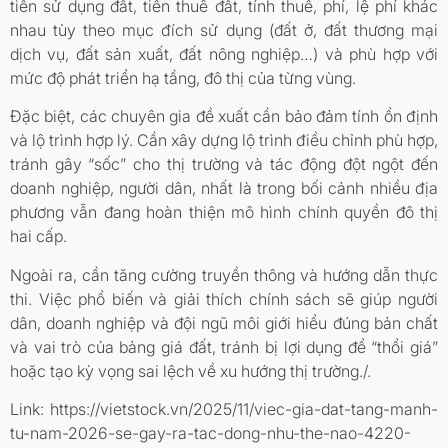
tiền sử dụng đất, tiền thuê đất, tính thuế, phí, lệ phí khác
nhau tùy theo mục đích sử dụng (đất ở, đất thương mại
dịch vụ, đất sản xuất, đất nông nghiệp…) và phù hợp với
mức độ phát triển hạ tầng, đô thị của từng vùng.
Đặc biệt, các chuyên gia đề xuất cần bảo đảm tính ổn định
và lộ trình hợp lý. Cần xây dựng lộ trình điều chỉnh phù hợp,
tránh gây “sốc” cho thị trường và tác động đột ngột đến
doanh nghiệp, người dân, nhất là trong bối cảnh nhiều địa
phương vẫn đang hoàn thiện mô hình chính quyền đô thị
hai cấp.
Ngoài ra, cần tăng cường truyền thông và hướng dẫn thực
thi. Việc phổ biến và giải thích chính sách sẽ giúp người
dân, doanh nghiệp và đội ngũ môi giới hiểu đúng bản chất
và vai trò của bảng giá đất, tránh bị lợi dụng để “thổi giá”
hoặc tạo kỳ vọng sai lệch về xu hướng thị trường./.
Link: https://vietstock.vn/2025/11/viec-gia-dat-tang-manh-
tu-nam-2026-se-gay-ra-tac-dong-nhu-the-nao-4220-