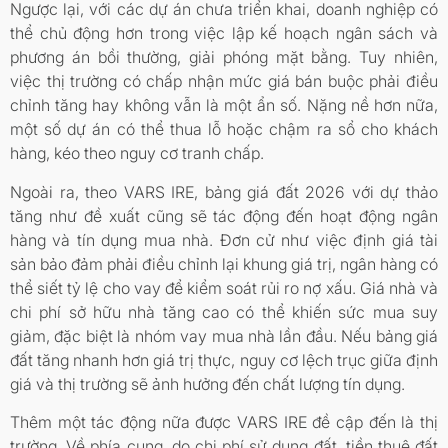
Ngược lại, với các dự án chưa triển khai, doanh nghiệp có
thể chủ động hơn trong việc lập kế hoạch ngân sách và
phương án bồi thường, giải phóng mặt bằng. Tuy nhiên,
việc thị trường có chấp nhận mức giá bán buộc phải điều
chỉnh tăng hay không vẫn là một ẩn số. Nặng nề hơn nữa,
một số dự án có thể thua lỗ hoặc chậm ra sổ cho khách
hàng, kéo theo nguy cơ tranh chấp.
Ngoài ra, theo VARS IRE, bảng giá đất 2026 với dự thảo
tăng như đề xuất cũng sẽ tác động đến hoạt động ngân
hàng và tín dụng mua nhà. Đơn cử như việc định giá tài
sản bảo đảm phải điều chỉnh lại khung giá trị, ngân hàng có
thể siết tỷ lệ cho vay để kiểm soát rủi ro nợ xấu. Giá nhà và
chi phí sở hữu nhà tăng cao có thể khiến sức mua suy
giảm, đặc biệt là nhóm vay mua nhà lần đầu. Nếu bảng giá
đất tăng nhanh hơn giá trị thực, nguy cơ lệch trục giữa định
giá và thị trường sẽ ảnh hưởng đến chất lượng tín dụng.
Thêm một tác động nữa được VARS IRE đề cập đến là thị
trường. Về phía cung, do chi phí sử dụng đất, tiền thuê đất