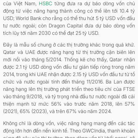
của Việt Nam,
HSBC
từng đưa ra dự báo dòng vốn chủ
động từ việc nâng hạng thành công có thể lên tới 10.4 tỷ
USD; World Bank cho rằng có thể thu hút 5 tỷ USD vốn đầu
tư nước ngoài; còn Dragon Capital đưa dự báo dòng vốn
tích lũy tới năm 2030 có thể đạt 25 tỷ USD.
Đây là mẫu số chung ở các thị trường khác trong quá khứ.
Qatar và UAE được nâng hạng từ thị trường cận biên lên
mới nổi vào tháng 5/2014. Thống kê cho thấy, Qatar nhận
được 2.1 tỷ USD dòng vốn đầu tư gián tiếp ròng trong năm
2014, trong khi UAE nhận được 2.15 tỷ USD vốn đầu tư từ tổ
chức và nước ngoài tính đến tháng 11/2016. Ba Lan được
nâng hạng lên thị trường phát triển theo tiêu chí của FTSE
vào tháng 9/2018, và tỷ trọng nhà đầu tư nước ngoài đã cải
thiện mạnh từ mức 56% vào trước năm 2018, lên 57%
(2021), 65% (2023), và trên 67% vào năm 2024.
Không chỉ là dòng vốn, việc nâng hạng mang đến các tác
động lớn hơn đến nền kinh tế. Theo GWCIndia, thanh khoản
cùng độ sâu của thị trường, theo dòng vốn từ khối ngoại, sẽ