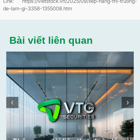
Link: https://vietstock.vn/2025/09/xep-hang-thi-truong-
de-lam-gi-3358-1355008.htm
Bài viết liên quan
‹
›