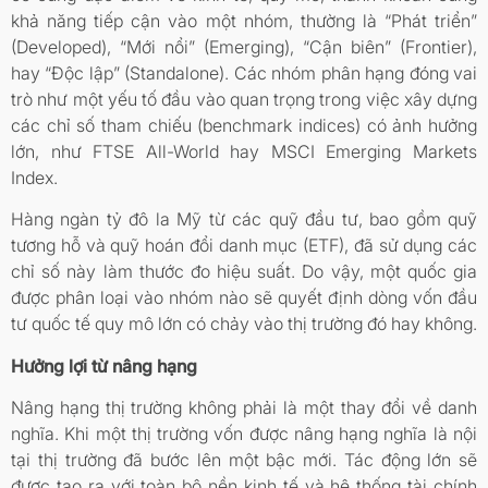
khả năng tiếp cận vào một nhóm, thường là “Phát triển”
(Developed), “Mới nổi” (Emerging), “Cận biên” (Frontier),
hay “Độc lập” (Standalone). Các nhóm phân hạng đóng vai
trò như một yếu tố đầu vào quan trọng trong việc xây dựng
các chỉ số tham chiếu (benchmark indices) có ảnh hưởng
lớn, như FTSE All-World hay MSCI Emerging Markets
Index.
Hàng ngàn tỷ đô la Mỹ từ các quỹ đầu tư, bao gồm quỹ
tương hỗ và quỹ hoán đổi danh mục (ETF), đã sử dụng các
chỉ số này làm thước đo hiệu suất. Do vậy, một quốc gia
được phân loại vào nhóm nào sẽ quyết định dòng vốn đầu
tư quốc tế quy mô lớn có chảy vào thị trường đó hay không.
Hưởng lợi từ nâng hạng
Nâng hạng thị trường không phải là một thay đổi về danh
nghĩa. Khi một thị trường vốn được nâng hạng nghĩa là nội
tại thị trường đã bước lên một bậc mới. Tác động lớn sẽ
được tạo ra với toàn bộ nền kinh tế và hệ thống tài chính