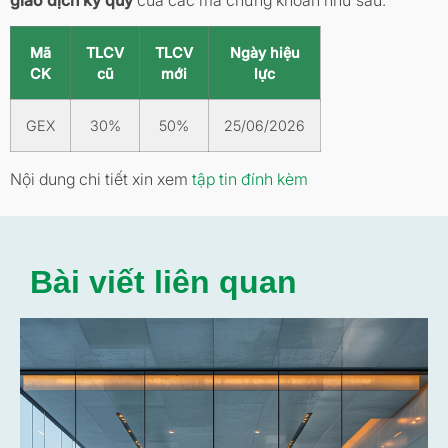
giao dịch ký quỹ
của các mã chứng khoán như sau:
Mã
TLCV
TLCV
Ngày hiệu
CK
cũ
mới
lực
GEX
30%
50%
25/06/2026
Nội dung chi tiết xin xem
tập tin đính kèm
Bài viết liên quan